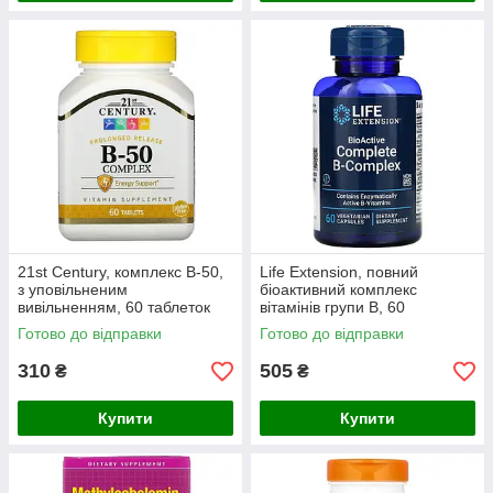
21st Century, комплекс В-50,
Life Extension, повний
з уповільненим
біоактивний комплекс
вивільненням, 60 таблеток
вітамінів групи B, 60
вегетаріанських капсул
Готово до відправки
Готово до відправки
310
505
₴
₴
Купити
Купити