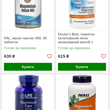
Doctor's Best, повністю
KAL, малат магнію 400, 90
хелатований легко
таблеток
засвоюваний магній з
мікроелементами Albion, 100
Готово до відправки
Готово до відправки
мг, 120 таблеток
630
615
₴
₴
Купити
Купити