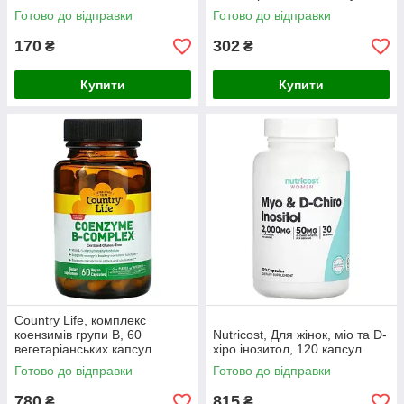
Готово до відправки
Готово до відправки
170
302
₴
₴
Купити
Купити
Country Life, комплекс
коензимів групи B, 60
Nutricost, Для жінок, міо та D-
вегетаріанських капсул
хіро інозитол, 120 капсул
Готово до відправки
Готово до відправки
780
815
₴
₴