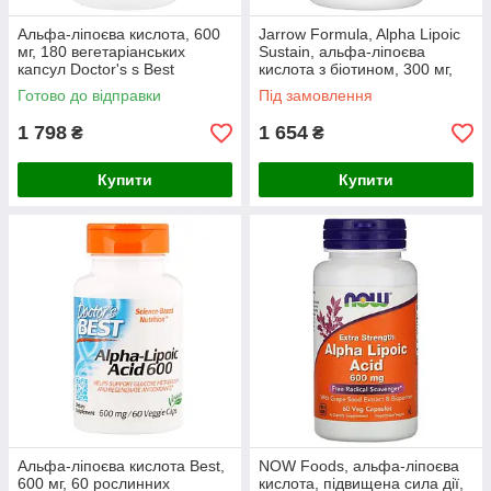
Альфа-ліпоєва кислота, 600
Jarrow Formula, Alpha Lipoic
мг, 180 вегетаріанських
Sustain, альфа-ліпоєва
капсул Doctor's s Best
кислота з біотином, 300 мг,
120 таблеток
Готово до відправки
Під замовлення
1 798
1 654
₴
₴
Купити
Купити
Альфа-ліпоєва кислота Best,
NOW Foods, альфа-ліпоєва
600 мг, 60 рослинних
кислота, підвищена сила дії,