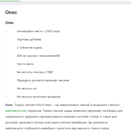
Опис
Опис
·
Інноваційна якість з 1932 року
·
Харчова добавка
·
2 таблетки в день
·
400 мг магнію з коензимом B6
·
Чисте якість
·
Не містить глютену і ГМО
·
Підходить для вегетаріанців і веганів
·
Не містить сої
·
Не містить молочних продуктів
Опис
. Таурат магнію KAL
®
плюс —це мікроелемент магній в поєднанні з вільної
амінокислотою
таурином. Туарат магнію надає живильну підтримку, необхідну для
нормального здорового функціонування нервової системи і м'язів, а також для
регуляції здорового потоку іонів через клітинні мембрани. Це допомагає
забезпечити стабільність мембран і захистити від окисного стресу серце,