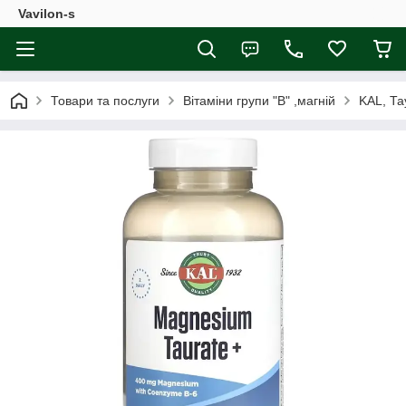
Vavilon-s
Товари та послуги
Вітаміни групи "В" ,магній
KAL, Та