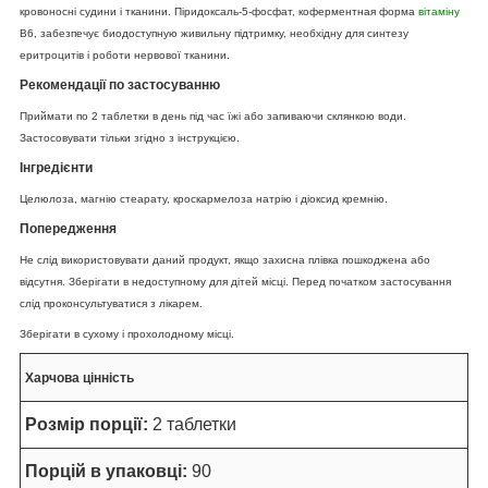
кровоносні судини і тканини. Піридоксаль-5-фосфат, коферментная форма
вітаміну
B6, забезпечує биодоступную живильну підтримку, необхідну для синтезу
еритроцитів і роботи нервової тканини.
Рекомендації по застосуванню
Приймати по 2 таблетки в день під час їжі або запиваючи склянкою води.
Застосовувати тільки згідно з інструкцією.
Інгредієнти
Целюлоза, магнію стеарату, кроскармелоза натрію і діоксид кремнію.
Попередження
Не слід використовувати даний продукт, якщо захисна плівка пошкоджена або
відсутня. Зберігати в недоступному для дітей місці. Перед початком застосування
слід проконсультуватися з лікарем.
Зберігати в сухому і прохолодному місці.
Харчова цінність
Розмір порції:
2 таблетки
Порцій в упаковці:
90