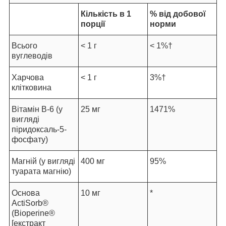
Кількість в 1
% від добової
порції
норми
Всього
< 1 г
< 1%†
вуглеводів
Харчова
< 1 г
3%†
клітковина
Вітамін B-6 (у
25 мг
1471%
вигляді
піридоксаль-5-
фосфату)
Магній (у вигляді
400 мг
95%
туарата магнію)
Основа
10 мг
*
ActiSorb
®
(Bioperine
®
[екстракт