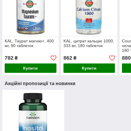
KAL, Таурат магнію+, 400
KAL, цитрат кальцію 1000,
Coun
мг, 90 таблеток
333 мг, 180 таблеток
хела
180 
782
862
880
₴
₴
Купити
Купити
Акційні пропозиції та новинки