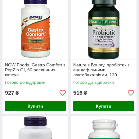
NOW Foods, Gastro Comfort з
Nature's Bounty, пробіотик з
PepZin GI, 60 рослинних
ацидофільними
капсул
лактобактеріями, 120
таблеток
Готово до відправки
Готово до відправки
927
516
₴
₴
Купити
Купити