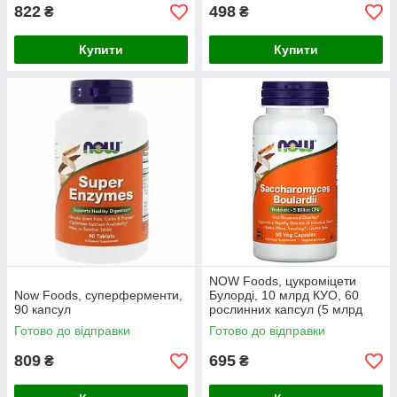
822
498
₴
₴
Купити
Купити
NOW Foods, цукроміцети
Now Foods, суперферменти,
Булорді, 10 млрд КУО, 60
90 капсул
рослинних капсул (5 млрд
КУО в 1 капсулі)
Готово до відправки
Готово до відправки
809
695
₴
₴