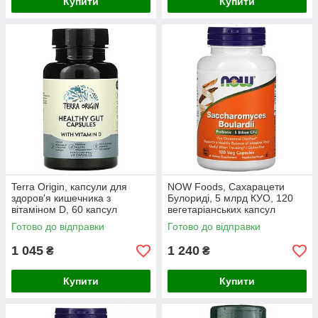
Купити
Купити
Terra Origin, капсули для
NOW Foods, Сахарацети
здоров'я кишечника з
Булориді, 5 млрд КУО, 120
вітаміном D, 60 капсул
вегетаріанських капсул
Готово до відправки
Готово до відправки
1 045
1 240
₴
₴
Купити
Купити