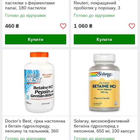
пастилки з ферментами
Reuteri, покращений
папаї, 180 пастилок
пробіотик у порошку, 3
мільярда КУО, 141,75 г
Готово до відправки
Готово до відправки
460
1 060
₴
₴
Купити
Купити
Doctor's Best, гірка настоянка
Solaray, високоефективний
з бетаїн гідрохлориду,
бетаїна гідрохлорид з
пепсину та пальників, 360
пепсином, 650 мг, 100 капсул
капсул
Готово до відправки
Готово до відправки