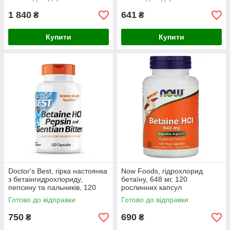
1 840
641
₴
₴
Купити
Купити
Doctor's Best, гірка настоянка
Now Foods, гідрохлорид
з бетаінгидрохлориду,
бетаїну, 648 мг, 120
пепсину та пальників, 120
рослинних капсул
капсул
Готово до відправки
Готово до відправки
750
690
₴
₴