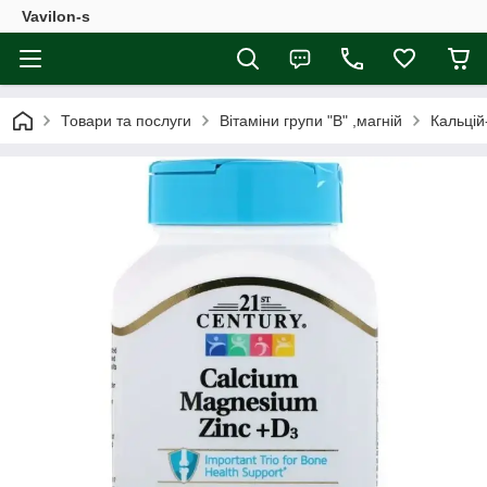
Vavilon-s
Товари та послуги
Вітаміни групи "В" ,магній
Кальцій