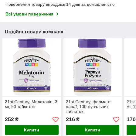
Повернення товару впродовж 14 днів за домовленістю
Всі умови повернення
Подібні товари компанії
21st Century, Мелатонін, 3
21st Century, фермент
21st
мг, 90 таблеток
папаї, 100 жувальних
мг, 
таблеток
252
216
170
₴
₴
Купити
Купити