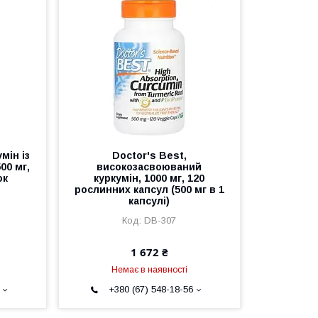
мін із
Doctor's Best,
00 мг,
високозасвоюваний
ок
куркумін, 1000 мг, 120
рослинних капсул (500 мг в 1
капсулі)
DB-307
1 672 ₴
Немає в наявності
+380 (67) 548-18-56