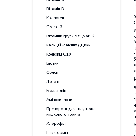
в
Вітамін D
в
р
Коллаген
з
Омега-3
У
к
Вітаміни групи "В" ,магній
б
Кальцій (calcium) ,Цинк
ц
в
Коензим Q10
б
Біотин
д
к
Селен
Лютеїн
В
Мелатонін
Г
п
Амінокислоти
я
Препарати для шлунково-
м
кишкового тракта
а
Хлорофіл
А
п
Глюкозамін