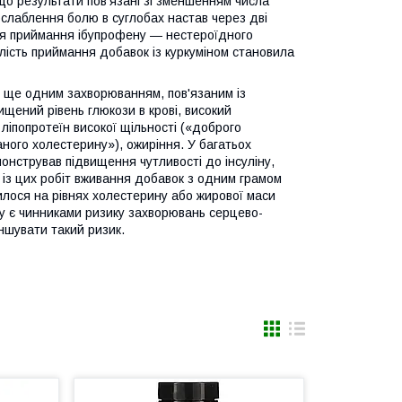
 що результати пов'язані зі зменшенням числа
ослаблення болю в суглобах настав через дві
сля приймання ібупрофену — нестероїдного
лість приймання добавок із куркуміном становила
є ще одним захворюванням, пов'язаним із
ищений рівень глюкози в крові, високий
 ліпопротеїн високої щільності («доброго
ганого холестерину»), ожиріння. У багатьох
онстрував підвищення чутливості до інсуліну,
 із цих робіт вживання добавок з одним грамом
илося на рівнях холестерину або жирової маси
ину є чинниками ризику захворювань серцево-
ншувати такий ризик.