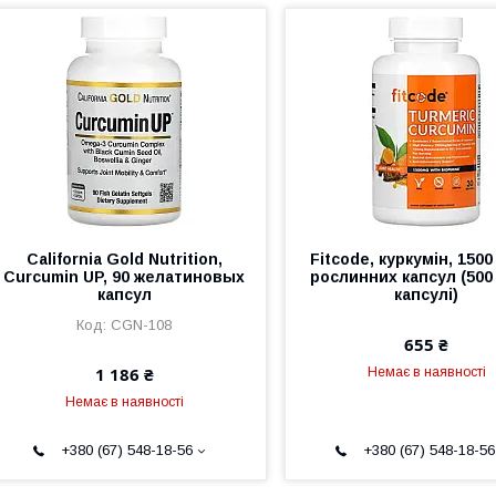
California Gold Nutrition,
Fitcode, куркумін, 1500
Curcumin UP, 90 желатиновых
рослинних капсул (500 
капсул
капсулі)
CGN-108
655 ₴
1 186 ₴
Немає в наявності
Немає в наявності
+380 (67) 548-18-56
+380 (67) 548-18-56