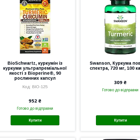
BioSchwartz, куркумін із
Swanson, Куркума по
куркуми ультрапреміальної
спектра, 720 мг, 100 к
якості з Bioperine®, 90
рослинних капсул
309 ₴
BIO-125
Готово до відправки
952 ₴
Готово до відправки
Купити
Купити