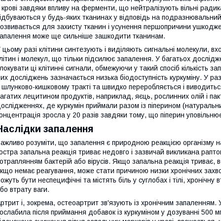
 крові завдяки впливу на ферменти, що нейтралізують вільні радик
ідбуваються у будь-яких тканинах у відповідь на подразнювальний
озвивається для захисту тканин і усунення першопричини ушкодже
апалення може ще сильніше зашкодити тканинам.
 цьому разі клітини синтезують і виділяють сигнальні молекули, в
літин і молекул, що тільки підсилює запалення. У багатьох дослід
локувати ці клітинні сигнали, обмежуючи у такий спосіб кількість запа
их досліджень зазначається низька біодоступність куркуміну. У раз
 шлунково-кишковому тракті та швидко переробляється і виводиться
агатих лецитином продуктів, наприклад, яєць, рослинних олій і пак
ослідженнях, де куркумін приймали разом із піперином (натураль
онцентрація зросла у 20 разів завдяки тому, що піперин уповільнює
Наслідки запалення
ажливо розуміти, що запалення є природною реакцією організму на
остра запальна реакція триває недовго і зазвичай викликана рап
отраплянням бактерій або вірусів. Якщо запальна реакція триває, 
кщо немає реагування, може стати причиною низки хронічних захв
ожуть бути неспецифічні та містять біль у суглобах і тілі, хронічн
бо втрату ваги.
ртрит і, зокрема, остеоартрит зв'язують із хронічним запаленням. У
ослабила після приймання добавок із куркуміном у дозуванні 500 мг