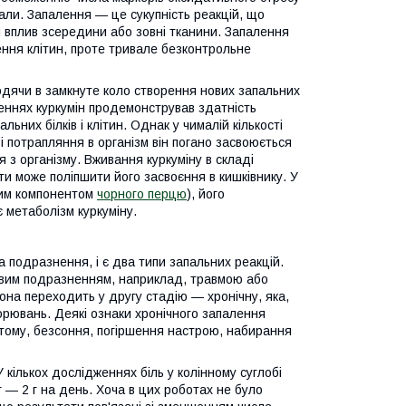
али. Запалення — це сукупність реакцій, що
 вплив зсередини або зовні тканини. Запалення
ння клітин, проте тривале безконтрольне
ходячи в замкнуте коло створення нових запальних
женнях куркумін продемонстрував здатність
льних білків і клітин. Однак у чималій кількості
і потрапляння в організм він погано засвоюється
 з організму. Вживання куркуміну в складі
ти може поліпшити його засвоєння в кишківнику. У
ним компонентом
чорного перцю
), його
 метаболізм куркуміну.
 подразнення, і є два типи запальних реакцій.
товим подразненням, наприклад, травмою або
вона переходить у другу стадію — хронічну, яка,
орювань. Деякі ознаки хронічного запалення
у втому, безсоння, погіршення настрою, набирання
 кількох дослідженнях біль у колінному суглобі
 — 2 г на день. Хоча в цих роботах не було