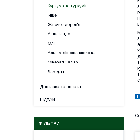
в
Куркума та куркумін
з
г
Інше
п
в
Жіноче здоров'я
М
Ашваганда
з
Олії
а
х
Альфа-ліпоєва кислота
д
з
Мінерал Залізо
к
Ламідан
т
с
Доставка та оплата
Відгуки
ФІЛЬТРИ