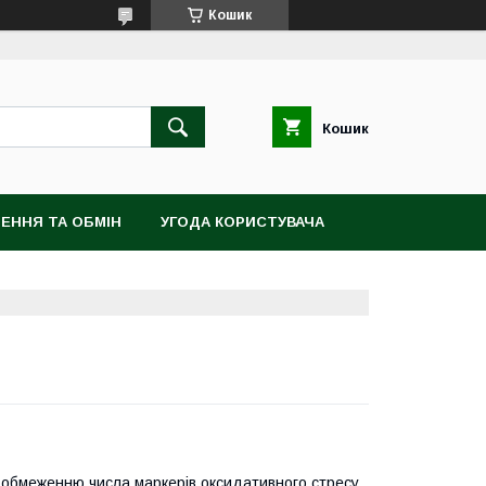
Кошик
Кошик
ЕННЯ ТА ОБМІН
УГОДА КОРИСТУВАЧА
 обмеженню числа маркерів оксидативного стресу