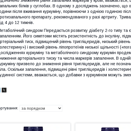
ідзначено зниження рівня запальних маркерів у крові, вважається,
апальних білків у суглобах. В одному з досліджень зазначено, що 
одини після вживання куркуміну, порівнюючи з однією годиною пі
ротизапального препарату, рекомендованого у разі артриту. Трива
ід 4 до 12 тижнів.
етаболічний синдром Передається розвитку діабету 2-го типу та 
апаленням. Його симптоми містять резистентність до інсуліну, підв
ртеріальний тиск, підвищений рівень тригліцеридів, низький рівень
олестерину») і високий рівень ліпопротеїнів низької щільності («по
ослідженнях куркуміну та метаболічного синдрому куркумін продем
ниження артеріального тиску та числа маркерів запалення. В одній
уркуміну призвело до зниження рівня тригліцеридів, але не познач
іла. Оскільки запалення, підвищені рівні тригліцеридів і холестер
удинної системи, вважається, що добавки з куркуміном можуть зме