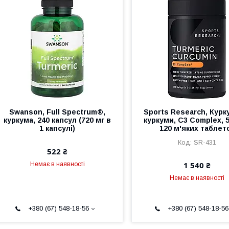
Swanson, Full Spectrum®,
Sports Research, Курку
куркума, 240 капсул (720 мг в
куркуми, C3 Complex, 5
1 капсулі)
120 м'яких таблет
SR-431
522 ₴
1 540 ₴
Немає в наявності
Немає в наявності
+380 (67) 548-18-56
+380 (67) 548-18-56