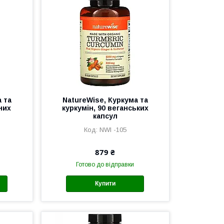
 та
NatureWise, Куркума та
них
куркумін, 90 веганських
капсул
NWI -105
879 ₴
Готово до відправки
Купити