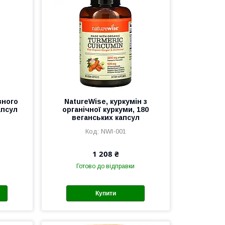
вного
NatureWise, куркумін з
апсул
органічної куркуми, 180
веганських капсул
NWI-001
1 208 ₴
Готово до відправки
Купити