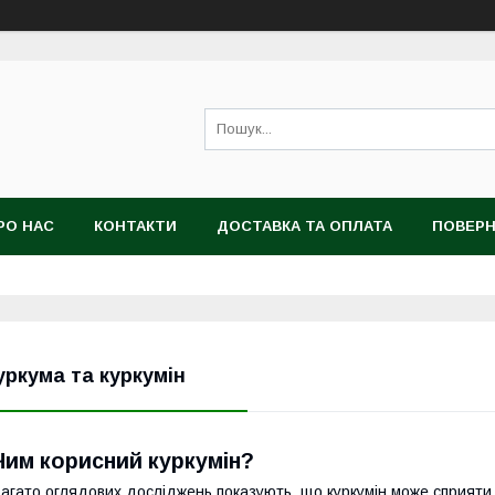
РО НАС
КОНТАКТИ
ДОСТАВКА ТА ОПЛАТА
ПОВЕРН
уркума та куркумін
Чим корисний куркумін?
агато оглядових досліджень показують, що куркумін може сприяти