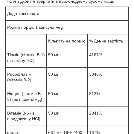
Після відкриття зберігати в прохолодному сухому місці.
Додаткові факти
Розмір порції: 1 капсула Veg
Кількість на порцію
% Денна вартість
Тіамін (вітамін B-1)
50 мг
4167%
(з тіаміну HCl)
Рибофлавін
50 мг
3846%
(вітамін B-2)
Ніацин (вітамін B-
50 мг
313%
3) (як ніацинамід)
Вітамін В-6 (із
50 мг
2941%
піридоксину HCl)
фолат
667 мкг DFE (400
167%