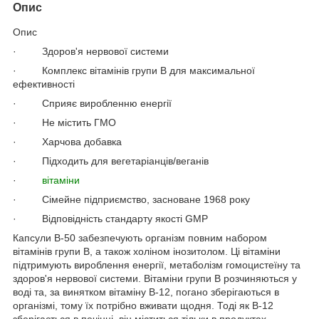
Опис
Опис
· Здоров'я нервової системи
· Комплекс вітамінів групи B для максимальної
ефективності
· Сприяє виробленню енергії
· Не містить ГМО
· Харчова добавка
· Підходить для вегетаріанців/веганів
·
вітаміни
· Сімейне підприємство, засноване 1968 року
· Відповідність стандарту якості GMP
Капсули B-50 забезпечують організм повним набором
вітамінів групи B, а також холіном інозитолом. Ці вітаміни
підтримують вироблення енергії, метаболізм гомоцистеїну та
здоров'я нервової системи. Вітаміни групи B розчиняються у
воді та, за винятком вітаміну В-12, погано зберігаються в
організмі, тому їх потрібно вживати щодня. Тоді як B-12