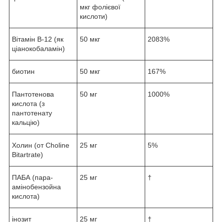
мкг фолієвої
кислоти)
Вітамін В-12 (як
50 мкг
2083%
ціанокобаламін)
биотин
50 мкг
167%
Пантотенова
50 мг
1000%
кислота (з
пантотенату
кальцію)
Холин (от Choline
25 мг
5%
Bitartrate)
ПАБА (пара-
25 мг
†
амінобензойна
кислота)
інозит
25 мг
†