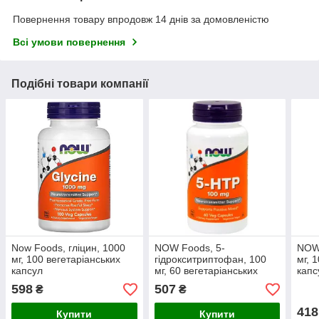
Повернення товару впродовж 14 днів за домовленістю
Всі умови повернення
Подібні товари компанії
Now Foods, гліцин, 1000
NOW Foods, 5-
NOW 
мг, 100 вегетаріанських
гідрокситриптофан, 100
мг, 
капсул
мг, 60 вегетаріанських
капс
капсул
598
507
₴
₴
418
Купити
Купити