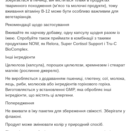
зберігається в печінці, він міститься тільки в продуктах
тваринного походження (м'ясо та молочні продукти), тому
вживання вітаміну B-12 може бути особливо важливим для
вегетаріанців.
Рекомендації щодо застосування
Вживайте як харчову добавку, одну капсулу щодня разом із
їжею. Спробуйте також приймати в комбінації з такими
продуктами NOW, як Relora, Super Cortisol Support і Tru-C
BioComplex.
Інші інгредієнти
Целюлоза (капсула), порошок целюлози, кремнезем і стеарат
магнію (рослинне джерело).
Не виробляється з додаванням пшениці, глютену, сої, молока,
яєць, риби, молюсків або інгредієнтів горіхового горіха.
Виготовляється у встановленні GMP, яка обробляє інші
інгредієнти, що містять ці алергени.
Попередження
Не вживати в їжу пакетик для збереження свіжості. Зберігати у
флаконі.
Продукт може змінювати колір у природний спосіб.