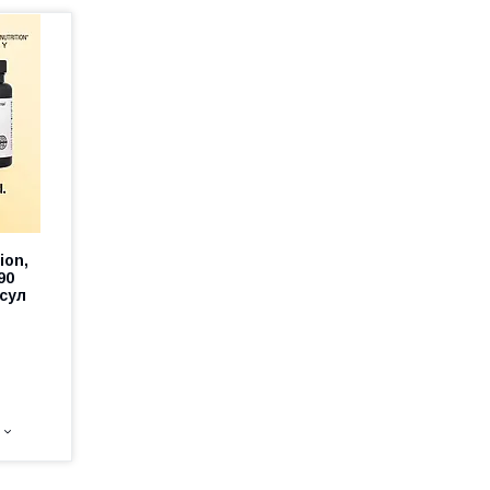
ion,
90
псул