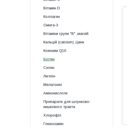
Вітамін D
Коллаген
Омега-3
Вітаміни групи "В" ,магній
Кальцій (calcium) ,Цинк
Коензим Q10
Біотин
Селен
Лютеїн
Мелатонін
Амінокислоти
Препарати для шлунково-
кишкового тракта
Хлорофіл
Глюкозамін