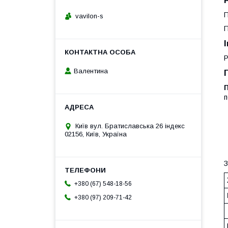
П
vavilon-s
П
Р
Валентина
п
Київ вул. Братиславська 26 індекс
02156, Київ, Україна
З
+380 (67) 548-18-56
+380 (97) 209-71-42