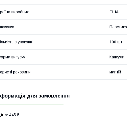
раїна виробник
США
паковка
Пластико
ількість в упаковці
100 шт.
орма випуску
Капсули
орисні речовини
магній
нформація для замовлення
іна:
445 ₴