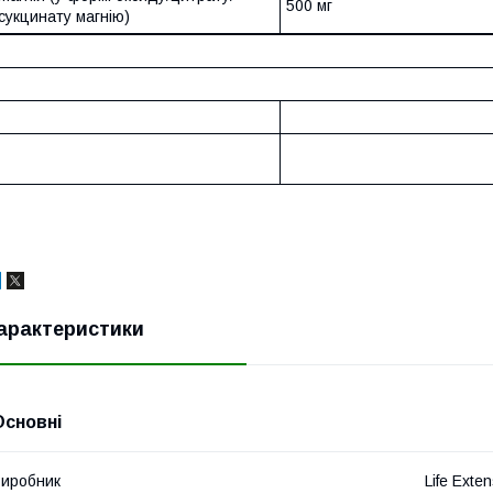
500 мг
сукцинату магнію)
арактеристики
Основні
иробник
Life Exte