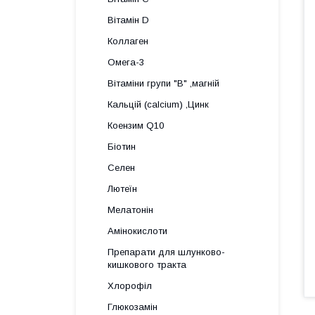
Вітамін D
Коллаген
Омега-3
Вітаміни групи "В" ,магній
Кальцій (calcium) ,Цинк
Коензим Q10
Біотин
Селен
Лютеїн
Мелатонін
Амінокислоти
Препарати для шлунково-
кишкового тракта
Хлорофіл
Глюкозамін