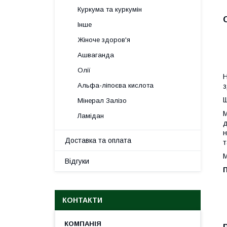
Куркума та куркумін
Інше
Жіноче здоров'я
Ашваганда
Олії
Н
Альфа-ліпоєва кислота
з
Щ
Мінерал Залізо
М
Ламідан
д
н
Доставка та оплата
т
М
Відгуки
П
КОНТАКТИ