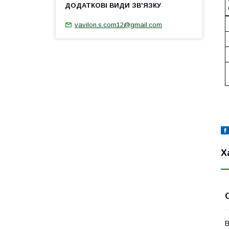
vavilon.s.com12@gmail.com
Х
В