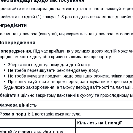
Рекомендації щодо застосування
рочитайте всю інформацію на етикетці та в точності виконуйте р
риймати по одній (1) капсулі 1-3 раз на день незалежно від прийма
Інгредієнти
ослинна целюлоза (капсула), мікрокристалічна целюлоза, стеарино
Попередження
Попередження.
Під час приймання у великих дозах магній може чи
орцію, зменште дозу або припиніть вживання препарату.
Зберігати в недоступному для дітей місці.
Не треба перевищувати рекомендовану дозу.
Не треба купувати продукт, якщо зовнішня захисна плівка пош
Проконсультуйтеся з лікарем перед застосуванням харчових до
будь-якого захворювання, а також у період вагітності та лактації.
берігати в щільно закритому пакованні в сухому та прохолодному мі
Харчова цінність
Розмір порції:
1 вегетаріанська капсула
Кількість на 1 порції
Магній (у формі оксиду/цитрату/