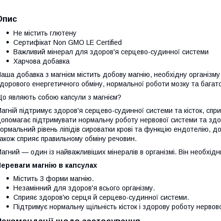
Опис
Не містить глютену
Сертифікат Non GMO LE Certified
Важливий мінерал для здоров'я серцево-судинної системи
Харчова добавка
аша добавка з магнієм містить добову магнію, необхідну організму 
дорового енергетичного обміну, нормальної роботи мозку та багато
о являють собою капсули з магнієм?
агній підтримує здоров'я серцево-судинної системи та кісток, спри
опомагає підтримувати нормальну роботу нервової системи та здор
ормальний рівень ліпідів сироватки крові та функцію ендотелію, д
акож сприяє правильному обміну речовин.
агний — один із найважливіших мінералів в організмі. Він необхідн
ереваги магнію в капсулах
Містить 3 форми магнію.
Незамінний для здоров'я всього організму.
Сприяє здоров'ю серця й серцево-судинної системи.
Підтримує нормальну щільність кісток і здорову роботу нервов