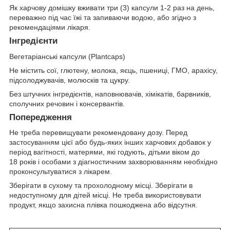
Як харчову домішку вживати три (3) капсули 1-2 раз на день,
переважно під час їжі та запиваючи водою, або згідно з
рекомендаціями лікаря.
Інгредієнти
Вегетаріанські капсули (Plantcaps)
Не містить сої, глютену, молока, яєць, пшениці, ГМО, арахісу,
підсолоджувачів, молюсків та цукру.
Без штучних інгредієнтів, наповнювачів, хімікатів, барвників,
сполучних речовин і консервантів.
Попередження
Не треба перевищувати рекомендовану дозу. Перед
застосуванням цієї або будь-яких інших харчових добавок у
період вагітності, матерями, які годують, дітьми віком до
18 років і особами з діагностичним захворюванням необхідно
проконсультуватися з лікарем.
Зберігати в сухому та прохолодному місці. Зберігати в
недоступному для дітей місці. Не треба використовувати
продукт, якщо захисна плівка пошкоджена або відсутня.