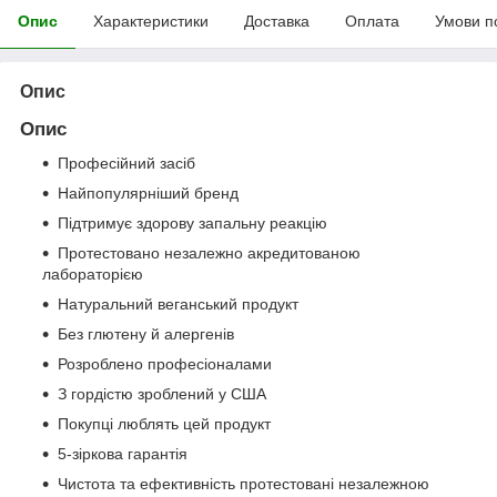
Опис
Характеристики
Доставка
Оплата
Умови п
Опис
Опис
Професійний засіб
Найпопулярніший бренд
Підтримує здорову запальну реакцію
Протестовано незалежно акредитованою
лабораторією
Натуральний веганський продукт
Без глютену й алергенів
Розроблено професіоналами
З гордістю зроблений у США
Покупці люблять цей продукт
5-зіркова гарантія
Чистота та ефективність протестовані незалежною