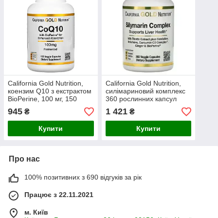
California Gold Nutrition,
California Gold Nutrition,
коензим Q10 з екстрактом
силімариновий комплекс
BioPerine, 100 мг, 150
360 рослинних капсул
рослинних капсул
945
1 421
₴
₴
Купити
Купити
Про нас
100% позитивних з 690 відгуків за рік
Працює з 22.11.2021
м. Київ