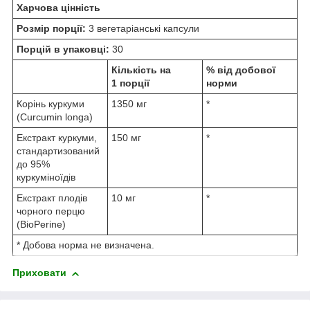
Харчова цінність
Розмір порції:
3 вегетаріанські капсули
Порцій в упаковці:
30
Кількість на
% від добової
1 порції
норми
Корінь куркуми
1350 мг
*
(Curcumin longa)
Екстракт куркуми,
150 мг
*
стандартизований
до 95%
куркуміноїдів
Екстракт плодів
10 мг
*
чорного перцю
(BioPerine)
* Добова норма не визначена.
Приховати