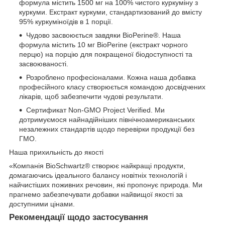
формула містить 1500 мг на 100% чистого куркуміну з
куркуми. Екстракт куркуми, стандартизований до вмісту
95% куркуміноїдів в 1 порції.
Чудово засвоюється завдяки BioPerine®. Наша
формула містить 10 мг BioPerine (екстракт чорного
перцю) на порцію для покращеної біодоступності та
засвоюваності.
Розроблено професіоналами. Кожна наша добавка
професійного класу створюється командою досвідчених
лікарів, щоб забезпечити чудові результати.
Сертификат Non-GMO Project Verified. Ми
дотримуємося найнадійніших північноамериканських
незалежних стандартів щодо перевірки продукції без
ГМО.
Наша прихильність до якості
«Компанія BioSchwartz® створює найкращі продукти,
домагаючись ідеального балансу новітніх технологій і
найчистіших поживних речовин, які пропонує природа. Ми
прагнемо забезпечувати добавки найвищої якості за
доступними цінами.
Рекомендації щодо застосування