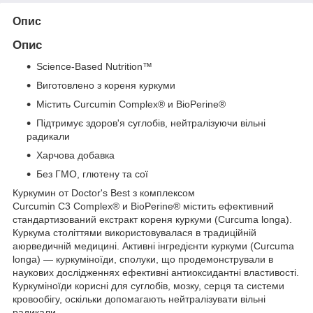
Опис
Опис
Science-Based Nutrition™
Виготовлено з кореня куркуми
Містить Curcumin Complex®️ и BioPerine®️
Підтримує здоров'я суглобів, нейтралізуючи вільні
радикали
Харчова добавка
Без ГМО, глютену та сої
Куркумин от Doctor's Best з комплексом
Curcumin C3 Complex® и BioPerine®️ містить ефективний
стандартизований екстракт кореня куркуми (Curcuma longa).
Куркума століттями використовувалася в традиційній
аюрведичній медицині. Активні інгредієнти куркуми (Curcuma
longa) — куркуміноїди, сполуки, що продемонстрували в
наукових дослідженнях ефективні антиоксидантні властивості.
Куркуміноїди корисні для суглобів, мозку, серця та системи
кровообігу, оскільки допомагають нейтралізувати вільні
радикали.