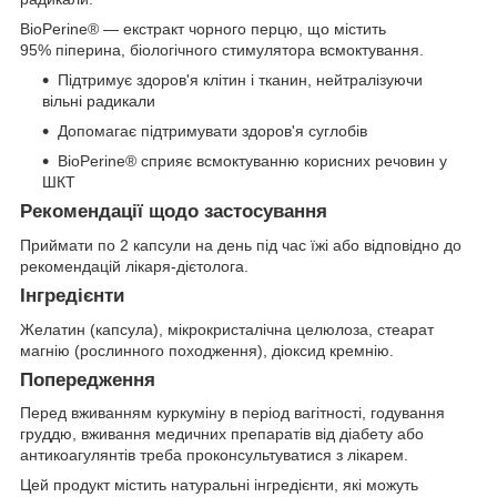
BioPerine®️ — екстракт чорного перцю, що містить
95% піперина, біологічного стимулятора всмоктування.
Підтримує здоров'я клітин і тканин, нейтралізуючи
вільні радикали
Допомагає підтримувати здоров'я суглобів
BioPerine®️ сприяє всмоктуванню корисних речовин у
ШКТ
Рекомендації щодо застосування
Приймати по 2 капсули на день під час їжі або відповідно до
рекомендацій лікаря-дієтолога.
Інгредієнти
Желатин (капсула), мікрокристалічна целюлоза, стеарат
магнію (рослинного походження), діоксид кремнію.
Попередження
Перед вживанням куркуміну в період вагітності, годування
груддю, вживання медичних препаратів від діабету або
антикоагулянтів треба проконсультуватися з лікарем.
Цей продукт містить натуральні інгредієнти, які можуть