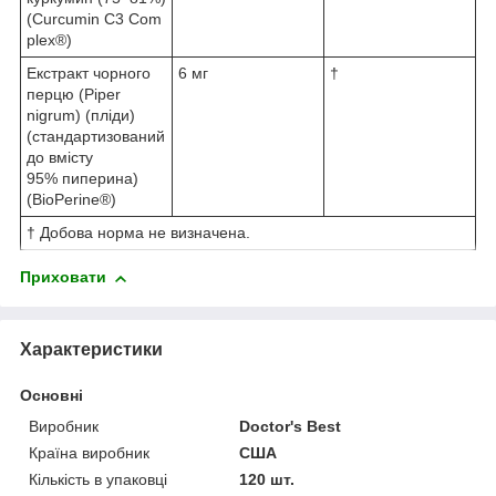
(Curcumin C3 Com
plex®)
Екстракт чорного
6 мг
†
перцю (Piper
nigrum) (пліди)
(стандартизований
до вмісту
95% пиперина)
(BioPerine®️)
† Добова норма не визначена.
Приховати
Характеристики
Основні
Виробник
Doctor's Best
Країна виробник
США
Кількість в упаковці
120 шт.