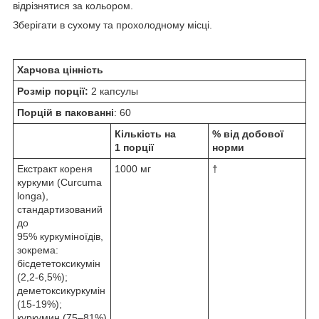
відрізнятися за кольором.
Зберігати в сухому та прохолодному місці.
Харчова цінність
Розмір порції:
2 капсулы
Порцій в пакованні
: 60
Кількість на
% від добової
1 порції
норми
Екстракт кореня
1000 мг
†
куркуми (Curcuma
longa),
стандартизований
до
95% куркуміноїдів,
зокрема:
бісдететоксикумін
(2,2-6,5%);
деметоксикуркумін
(15-19%);
куркумин (75–81%)