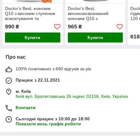
Doctor's Best, коензим
Doctor's Best,
Docto
Q10 з високим ступенем
високозасвоюваний
підв
всмоктування та
коензим Q10 з
120 
BioPerine, 100 мг, 120
біоперином, 200 мг, 60
капс
990
965
₴
₴
капсул
рослинних капсул
618
Купити
Купити
Про нас
100% позитивних з 690 відгуків за рік
Працює з 22.11.2021
м. Київ
Київ вул. Братиславська 26 індекс 02156, Київ, Україна
Контакти
Сьогодні працює з 10:00 до 18:00
Показати весь графік роботи