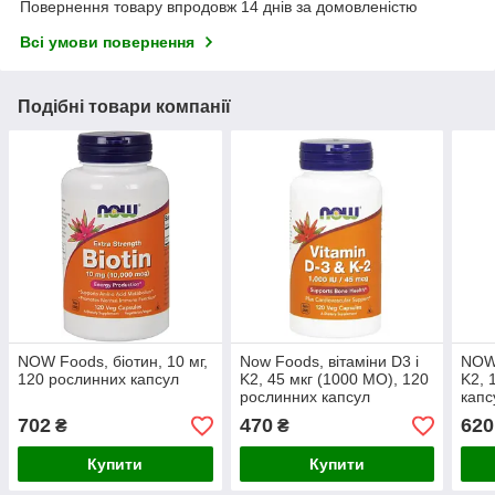
Повернення товару впродовж 14 днів за домовленістю
Всі умови повернення
Подібні товари компанії
NOW Foods, біотин, 10 мг,
Now Foods, вітаміни D3 і
NOW 
120 рослинних капсул
K2, 45 мкг (1000 МО), 120
K2, 
рослинних капсул
капс
702
470
620
₴
₴
Купити
Купити