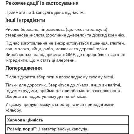
Рекомендації із застосування
Приймати по 1 капсулі в день під час їжі.
Інші інгредієнти
Рисове борошно, гіпромелоза (целюлозна капсула),
стеаринова кислота (рослинне джерело) та діоксид кремнію.
Під час виготовлення не використовується пшениця, глютен,
соя, молоко, яйця, риба, молюски та деревні горіхи.
Виробляється на підприємстві GMP, де переробляються інші
інгредієнти, що містять ці алергени.
Попередження
Після відкриття зберігати в прохолодному сухому місці.
Тільки для дорослих. Зверніться до лікаря, якщо ви вагітні,
годуєте грудьми, приймаєте ліки або маєте захворювання.
Зберігати в недоступному для дітей місці.
У цьому продукті можуть спостерігатися природні зміни
кольору.
Харчова цінність
Розмір порції
: 1 вегетаріанська капсула