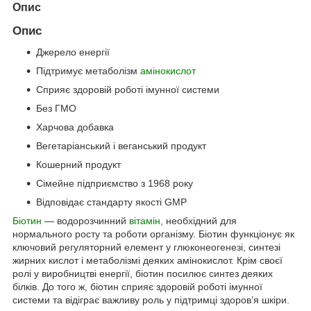
Опис
Опис
Джерело енергії
Підтримує метаболізм
амінокислот
Сприяє здоровій роботі імунної системи
Без ГМО
Харчова добавка
Вегетаріанський і веганський продукт
Кошерний продукт
Сімейне підприємство з 1968 року
Відповідає стандарту якості GMP
Біотин
— водорозчинний
вітамін
, необхідний для
нормального росту та роботи організму. Біотин функціонує як
ключовий регуляторний елемент у глюконеогенезі, синтезі
жирних кислот і метаболізмі деяких амінокислот. Крім своєї
ролі у виробництві енергії, біотин посилює синтез деяких
білків. До того ж, біотин сприяє здоровій роботі імунної
системи та відіграє важливу роль у підтримці здоров’я шкіри.