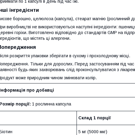
риймати по 1 капсулі в день під час їжі.
Інші інгредієнти
исове борошно, целюлоза (капсула), стеарат магнію (рослинний дж
ри виробництві не використовуються наступні інгредієнти: пшениця,
еревні горіхи. Виготовлено відповідно до стандартів GMP на підпр
нгредієнтів, що містять ці алергени.
Попередження
ісля розкриття упаковки зберігати в сухому і прохолодному місці.
опередження. Тільки для дорослих. Перед застосуванням під час ваг
аявності будь-яких захворювань слід проконсультуватися з лікарем.
родукт може природним чином змінювати колір.
Інформація про добавці
Розмір порції:
1 рослинна капсула
Склад 1 порції
Біотин
5 мг (5000 мкг)