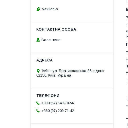
П
vavilon-s
Р
П
д
і
Валентина
П
П
н
Київ вул. Братиславська 26 індекс
П
02156, Київ, Україна
+380 (67) 548-18-56
+380 (97) 209-71-42