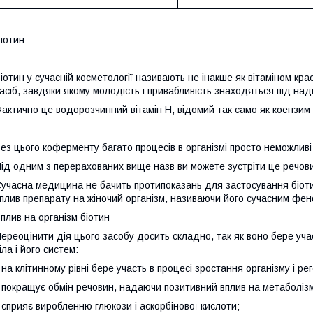
іотин
іотин у сучасній косметології називають не інакше як вітаміном кра
асіб, завдяки якому молодість і привабливість знаходяться під над
актично це водорозчинний вітамін Н, відомий так само як коензим 
ез цього коферменту багато процесів в організмі просто неможливі 
ід одним з перерахованих вище назв ви можете зустріти це речови
учасна медицина не бачить протипоказань для застосування біоти
плив препарату на жіночий організм, називаючи його сучасним фено
плив на організм біотин
ереоцінити дія цього засобу досить складно, так як воно бере уча
іла і його систем:
 на клітинному рівні бере участь в процесі зростання організму і ре
 покращує обмін речовин, надаючи позитивний вплив на метаболізм
 сприяє виробленню глюкози і аскорбінової кислоти;