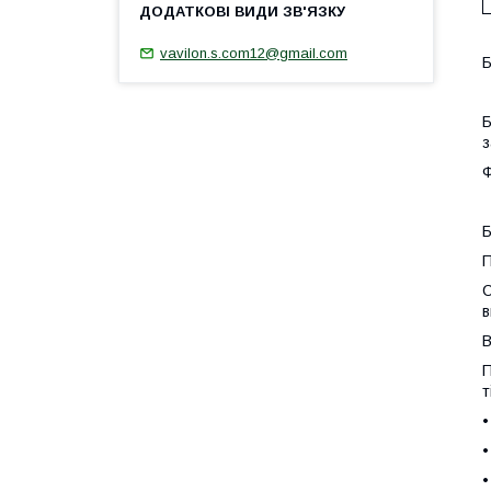
vavilon.s.com12@gmail.com
Б
Б
з
Ф
Б
П
С
в
В
П
т
•
•
•