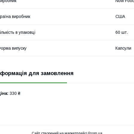
иробник
Now Foo
раїна виробник
США
ількість в упаковці
60 шт.
орма випуску
Капсули
нформація для замовлення
іна:
330 ₴
Сайт створений на маркетплейсі
Prom.ua