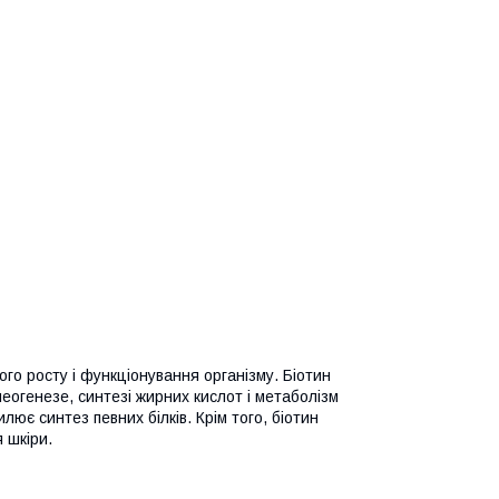
ого росту і функціонування організму. Біотин
еогенезе, синтезі жирних кислот і метаболізм
лює синтез певних білків. Крім того, біотин
я шкіри.