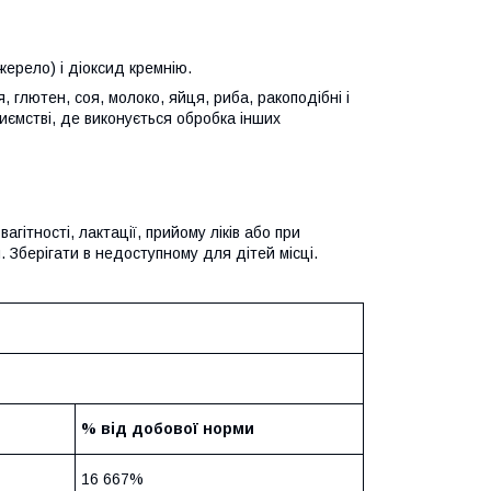
ерело) і діоксид кремнію.
 глютен, соя, молоко, яйця, риба, ракоподібні і
иємстві, де виконується обробка інших
ітності, лактації, прийому ліків або при
 Зберігати в недоступному для дітей місці.
% від добової норми
16 667%