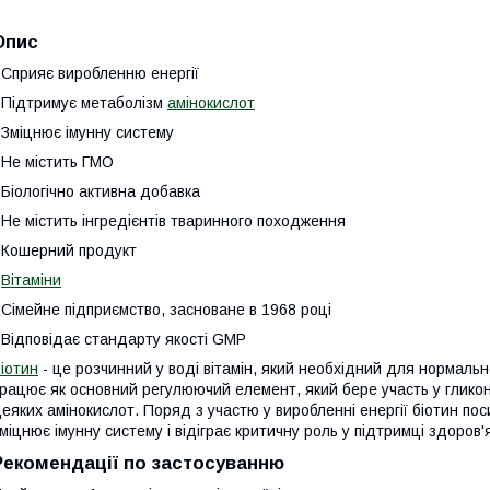
Опис
 Сприяє виробленню енергії
 Підтримує метаболізм
амінокислот
 Зміцнює імунну систему
 Не містить ГМО
 Біологічно активна добавка
 Не містить інгредієнтів тваринного походження
 Кошерний продукт
·
Вітаміни
 Сімейне підприємство, засноване в 1968 році
 Відповідає стандарту якості GMP
іотин
- це розчинний у воді вітамін, який необхідний для нормальн
рацює як основний регулюючий елемент, який бере участь у гликон
еяких амінокислот. Поряд з участю у виробленні енергії біотин поси
міцнює імунну систему і відіграє критичну роль у підтримці здоров'
Рекомендації по застосуванню