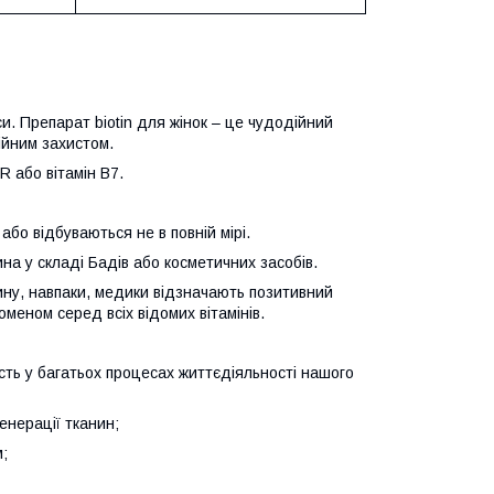
си. Препарат biotin для жінок – це чудодійний
ійним захистом.
R або вітамін В7.
або відбуваються не в повній мірі.
на у складі Бадів або косметичних засобів.
ну, навпаки, медики відзначають позитивний
меном серед всіх відомих вітамінів.
сть у багатьох процесах життєдіяльності нашого
генерації тканин;
;