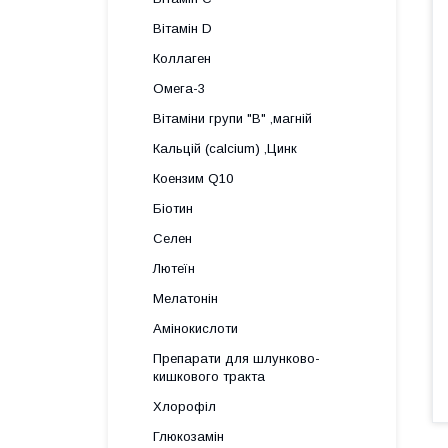
Вітамін D
Коллаген
Омега-3
Вітаміни групи "В" ,магній
Кальцій (calcium) ,Цинк
Коензим Q10
Біотин
Селен
Лютеїн
Мелатонін
Амінокислоти
Препарати для шлунково-
кишкового тракта
Хлорофіл
Глюкозамін