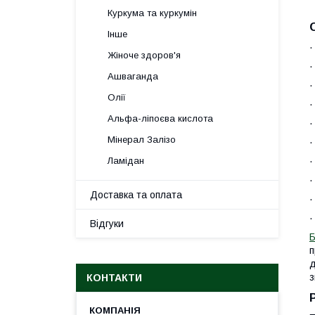
Куркума та куркумін
Інше
·
Жіноче здоров'я
·
Ашваганда
·
Олії
·
Альфа-ліпоєва кислота
·
Мінерал Залізо
·
·
Ламідан
Доставка та оплата
·
·
Відгуки
Б
п
д
з
КОНТАКТИ