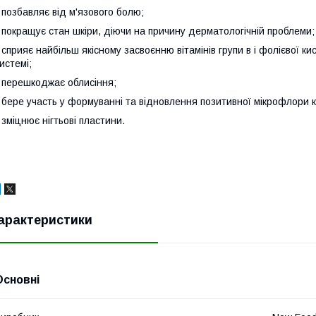
 позбавляє від м'язового болю;
 покращує стан шкіри, діючи на причину дерматологічній проблеми;
 сприяє найбільш якісному засвоєнню вітамінів групи в і фолієвої к
истемі;
 перешкоджає облисіння;
 бере участь у формуванні та відновлення позитивної мікрофлори 
 зміцнює нігтьові пластини.
арактеристики
Основні