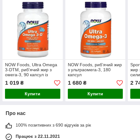
NOW Foods, Ultra Omega
NOW Foods, риб’ячий жир
Spor
3-DTM, риб'ячий жир з
з ультраомега-3, 180
жир 
омега-3, 90 капсул із
капсул
сили
риб'ячого желатину
1 019
1 680
2 7
₴
₴
Купити
Купити
Про нас
100% позитивних з 690 відгуків за рік
Працює з 22.11.2021