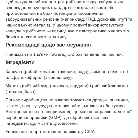
Цей натуральний концентрат риб'ячого жиру відбувається
відповідно до суворих стандартів контролю якості. Він
протестований на брак потенційно небезпечних
забруднювальних речовин (наприклад, ПХД, діоксидів, ртуті та
інших важких металів). У цьому продукті використовується
капсула з риб'ячого желатину, яка є альтернативою капсулі з
бичого та свинячого желатину.
Рекомендації щодо застосування
Приймати по 1 м'якій таблетці 1-2 раз на день під час їди.
Інгредієнти
Капсула (рибий желатин, гліцерин, вода), лимонна олія та d-
альфа-токоферол (з соняшнику).
Містить риб'ячий жир (анчоуси, сардини) і риб'ячий желатин
(тилапія, баса).
Під час виробництва не використовуються дріжджі, пшениця,
глютен, сою, кукурудза, молоко, яйця, молюски або кунжут.
Виготовляється на підприємстві, що має реєстрацію належної
виробничої практики (GMP), де обробляються інші
інгредієнти, що містять ці алергени.
Упаковано та протестовано на якість у США.