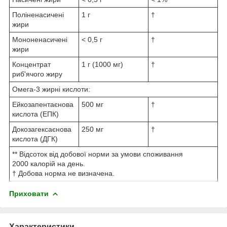
Поліненасичені
1 г
†
жири
Мононенасичені
< 0,5 г
†
жири
Концентрат
1 г (1000 мг)
†
риб'ячого жиру
Омега-3 жирні кислоти:
Ейкозапентаєнова
500 мг
†
кислота (ЕПК)
Докозагексаєнова
250 мг
†
кислота (ДГК)
** Відсоток від добової норми за умови споживання
2000 калорій на день.
† Добова норма не визначена.
Приховати
Характеристики