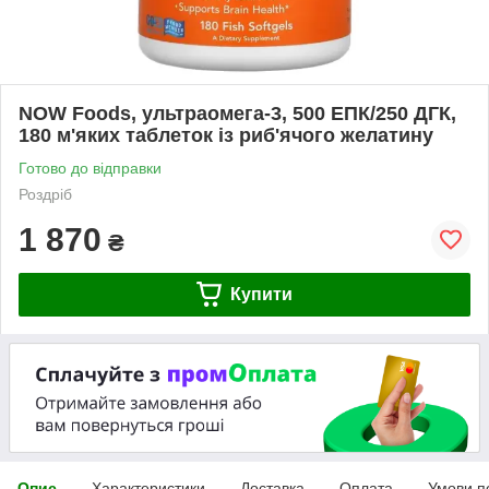
NOW Foods, ультраомега-3, 500 ЕПК/250 ДГК,
180 м'яких таблеток із риб'ячого желатину
Готово до відправки
Роздріб
1 870
₴
Купити
Опис
Характеристики
Доставка
Оплата
Умови п