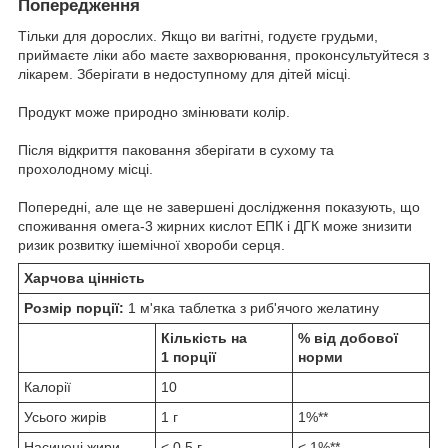
Попередження
Тільки для дорослих. Якщо ви вагітні, годуєте грудьми,
приймаєте ліки або маєте захворювання, проконсультуйтеся з
лікарем. Зберігати в недоступному для дітей місці.
Продукт може природно змінювати колір.
Після відкриття паковання зберігати в сухому та
прохолодному місці.
Попередні, але ще не завершені дослідження показують, що
споживання омега-3 жирних кислот ЕПК і ДГК може знизити
ризик розвитку ішемічної хвороби серця.
Харчова цінність
Розмір порції:
1 м'яка таблетка з риб'ячого желатину
Кількість на
% від добової
1 порції
норми
Калорії
10
Усього жирів
1 г
1%**
Насичені жири
< 0,5 г
< 1%**