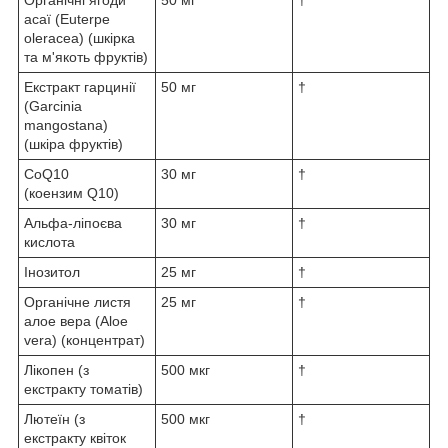
Органічні ягоди
50 мг
†
асаї (Euterpe
oleracea) (шкірка
та м'якоть фруктів)
Екстракт гарцинії
50 мг
†
(Garcinia
mangostana)
(шкіра фруктів)
CoQ10
30 мг
†
(коензим Q10)
Альфа-ліпоєва
30 мг
†
кислота
Інозитол
25 мг
†
Органічне листя
25 мг
†
алое вера (Aloe
vera) (концентрат)
Лікопен (з
500 мкг
†
екстракту томатів)
Лютеїн (з
500 мкг
†
екстракту квіток