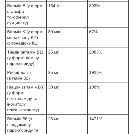
Вітамін E (у формі
134 мг
893%
d-альфа-
токоферил
сукцинату)
Вітамін K (у формі
80 мкг
67%
менахінону K2 і
фітонадіону K1)
Тіамін (вітамін B1)
25 мг
2083%
(у формі тіаміну
гідрохлориду)
Рибофлавін
25 мг
1923%
(вітамін B2)
Ніацин (вітамін B3)
30 мг
188%
(у формі
нікотинаміду та з
інозитолу
гексанікотинату)
Вітамін B6 (з
25 мг
1471%
піридоксину
гідрохлориду та