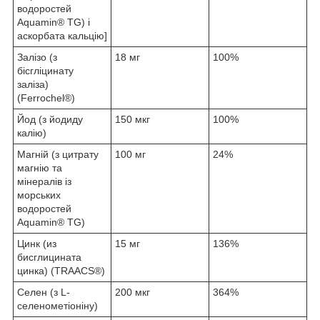
водоростей
Aquamin® TG) і
аскорбата кальцію]
Залізо (з
18 мг
100%
бісгліцинату
заліза)
(Ferrochel®)
Йод (з йодиду
150 мкг
100%
калію)
Магній (з цитрату
100 мг
24%
магнію та
мінералів із
морських
водоростей
Aquamin® TG)
Цинк (из
15 мг
136%
бисглицината
цинка) (TRAACS®)
Селен (з L-
200 мкг
364%
селенометіоніну)