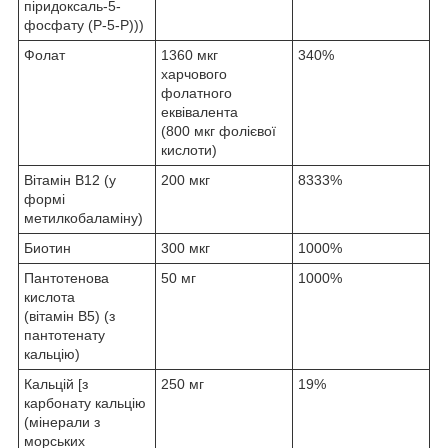
піридоксаль-5-
фосфату (P-5-P)))
Фолат
1360 мкг
340%
харчового
фолатного
еквівалента
(800 мкг фолієвої
кислоти)
Вітамін B12 (у
200 мкг
8333%
формі
метилкобаламіну)
Биотин
300 мкг
1000%
Пантотенова
50 мг
1000%
кислота
(вітамін B5) (з
пантотенату
кальцію)
Кальцій [з
250 мг
19%
карбонату кальцію
(мінерали з
морських