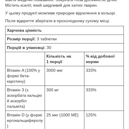
Містить ксиліт, який шкідливий для хатніх тварин.
У цьому продукті можливе природне відхилення в кольорі.
Після відкриття зберігати в прохолодному сухому місці.
Харчова цінність
Розмір порції:
3 таблетки
Порцій в упаковці:
30
Кількість на
% від добової
1 порції
норми
Вітамін A (100% у
3000 мкг
333%
формі бета-
каротину)
Вітамін З (з
300 мг
333%
аскорбата кальцію
й аскорбіл
пальміта)
Вітамін D (у формі
25 мкг (1000 МЕ)
125%
ергокальциферолу
)