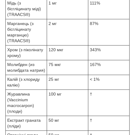
Мідь (з
1 мг
111%
бісгліцинату міді)
(TRAACS®)
Марганець (з
2 мг
87%
бісгліцинату
марганцю)
(TRAACS®)
Хром (з піколінату
120 мкг
343%
хрому)
Молибден (из
75 мкг
167%
молибдата натрия)
Калій (з хлориду
25 мг
< 1%
калію)
Журавлина
100 мг
†
(Vaccinium
macrocarpon)
(плоди)
Екстракт граната
50 мг
†
(пліди)