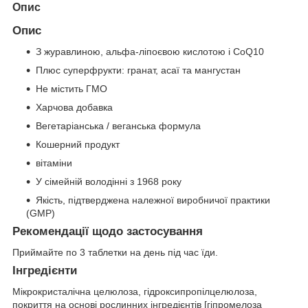
Опис
Опис
З журавлиною, альфа-ліпоєвою кислотою і CoQ10
Плюс суперфрукти: гранат, асаї та мангустан
Не містить ГМО
Харчова добавка
Вегетаріанська / веганська формула
Кошерний продукт
вітаміни
У сімейній володінні з 1968 року
Якість, підтверджена належної виробничої практики
(GMP)
Рекомендації щодо застосування
Приймайте по 3 таблетки на день під час їди.
Інгредієнти
Мікрокристалічна целюлоза, гідроксипропілцелюлоза,
покриття на основі рослинних інгредієнтів [гіпромелоза