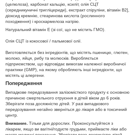
(целюлоза), карбонат кальцію, ксиліт, олія СЦТ
(середникуничні тригліцериди), екстракт спіруліни, вітамін B2],
діоксид кремнію, стеаринова кислота (рослинного
походження) і кроскармелоза натрію.
Натуральний вітамін E (зі сої, що не містить ГМО).
Олія СЦТ із кокосової / пальмової олії.
Виготовляється без інгредієнтів, що містять пшеницю, глютен,
молоко, яйця, рибу та молюсків. Виробляється
підприємством, що відповідає вимогам належної виробничої
практики (GMP), на якому обробляють інші інгредієнти, що
містять ці алергени.
Попередження
Випадкове передозування залізомісткого продукту є основною
причиною смертельного отруєння в дітей віком до 6 років.
Зберігати поза досяжністю дітей. У разі випадкового
передозування негайно зверніться до лікаря або в токсичний
центр.
Внимание.
Тільки для дорослих. Проконсультуйтеся з
лікарем, якщо ви вагітні/годуєте грудьми, приймаєте ліки або
маєте медичні показання. Зберігати поза досяжністю дітей.