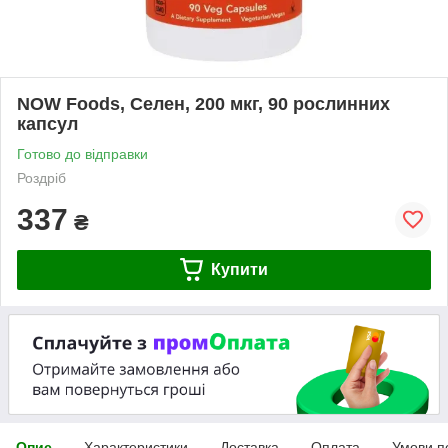
NOW Foods, Селен, 200 мкг, 90 рослинних
капсул
Готово до відправки
Роздріб
337
₴
Купити
Опис
Характеристики
Доставка
Оплата
Умови п