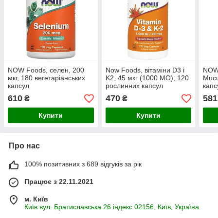
NOW Foods, селен, 200
Now Foods, вітаміни D3 і
NOW
мкг, 180 вегетаріанських
K2, 45 мкг (1000 МО), 120
Mucu
капсул
рослинних капсул
капс
610
470
581
₴
₴
Купити
Купити
Про нас
100% позитивних з 689 відгуків за рік
Працює з 22.11.2021
м. Київ
Київ вул. Братиславська 26 індекс 02156, Київ, Україна