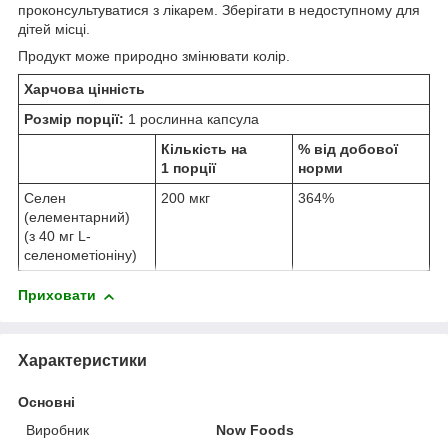
проконсультуватися з лікарем. Зберігати в недоступному для
дітей місці.
Продукт може природно змінювати колір.
Харчова цінність
Розмір порції:
1 рослинна капсула
Кількість на
% від добової
1 порції
норми
Селен
200 мкг
364%
(елементарний)
(з 40 мг L-
селенометіоніну)
Приховати
Характеристики
Основні
Виробник
Now Foods