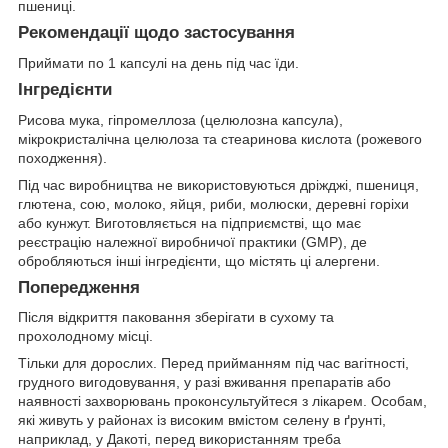
пшениці.
Рекомендації щодо застосування
Приймати по 1 капсулі на день під час їди.
Інгредієнти
Рисова мука, гіпромеллоза (целюлозна капсула),
мікрокристалічна целюлоза та стеаринова кислота (рожевого
походження).
Під час виробництва не використовуються дріжджі, пшениця,
глютена, сою, молоко, яйця, риби, молюски, деревні горіхи
або кунжут. Виготовляється на підприємстві, що має
реєстрацію належної виробничої практики (GMP), де
обробляються інші інгредієнти, що містять ці алергени.
Попередження
Після відкриття паковання зберігати в сухому та
прохолодному місці.
Тільки для дорослих. Перед прийманням під час вагітності,
грудного вигодовування, у разі вживання препаратів або
наявності захворювань проконсультуйтеся з лікарем. Особам,
які живуть у районах із високим вмістом селену в ґрунті,
наприклад, у Дакоті, перед використанням треба