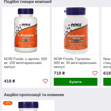
Подібні товари компанії
NOW Foods, L-аргінін, 500
NOW Foods, Глутатіон,
Now 
мг, 100 вегетаріанських
500 мг, 30 вегетаріанських
стан
капсул
капсул
екст
росл
718
618
₴
418
₴
Купити
Акційні пропозиції та новинки
–5%