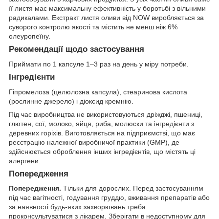
її листя має максимальну ефективність у боротьбі з вільними
радикалами. Екстракт листя оливи від NOW виробляється за
суворого контролю якості та містить не менш ніж 6%
олеуропеїну.
Рекомендації щодо застосування
Приймати по 1 капсуле 1–3 раз на день у міру потреби.
Інгредієнти
Гіпромелоза (целюлозна капсула), стеаринова кислота
(рослинне джерело) і діоксид кремнію.
Під час виробництва не використовуються дріжджі, пшениці,
глютен, сої, молоко, яйця, риба, молюски та інгредієнти з
деревних горіхів. Виготовляється на підприємстві, що має
реєстрацію належної виробничої практики (GMP), де
здійснюється оброблення інших інгредієнтів, що містять ці
алергени.
Попередження
Попередження.
Тільки для дорослих. Перед застосуванням
під час вагітності, годування груддю, вживання препаратів або
за наявності будь-яких захворювань треба
проконсультуватися з лікарем. Зберігати в недоступному для