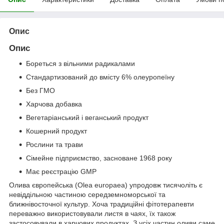
Опис
Опис
Бореться з вільними радикалами
Стандартизований до вмісту 6% олеуропеїну
Без ГМО
Харчова добавка
Вегетаріанський і веганський продукт
Кошерний продукт
Рослини та трави
Сімейне підприємство, засноване 1968 року
Має реєстрацію GMP
Олива європейська (Olea europaea) упродовж тисячоліть є
невіддільною частиною середземноморської та
ближнівосточної культур. Хоча традиційні фітотерапевти
переважно використовували листя в чаях, їх також
застосовували в харчових продуктах. З усіх частин оливи саме