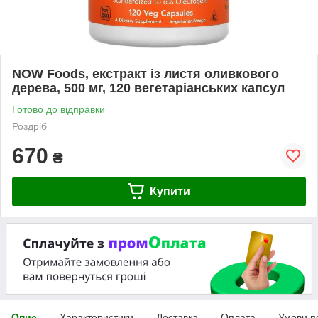
NOW Foods, екстракт із листя оливкового
дерева, 500 мг, 120 вегетаріанських капсул
Готово до відправки
Роздріб
670
₴
Купити
Опис
Характеристики
Доставка
Оплата
Умови п