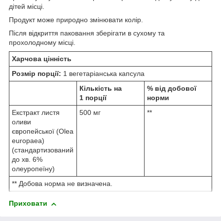
дітей місці.
Продукт може природно змінювати колір.
Після відкриття паковання зберігати в сухому та
прохолодному місці.
Харчова цінність
Розмір порції:
1 вегетаріанська капсула
Кількість на
% від добової
1 порції
норми
Екстракт листя
500 мг
**
оливи
європейської (Olea
europaea)
(стандартизований
до хв. 6%
олеуропеїну)
** Добова норма не визначена.
Приховати