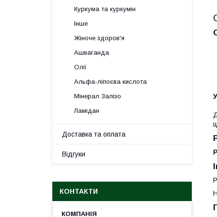
Куркума та куркумін
Інше
Жіноче здоров'я
Ашваганда
Олії
Альфа-ліпоєва кислота
Мінерал Залізо
Ламідан
Д
ц
Доставка та оплата
Відгуки
Р
КОНТАКТИ
Н