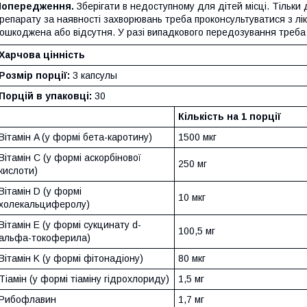
Попередження.
Зберігати в недоступному для дітей місці. Тільк
репарату за наявності захворювань треба проконсультуватися з лі
ошкоджена або відсутня. У разі випадкового передозування треба
Харчова цінність
Розмір порції:
3 капсулы
Порцій в упаковці:
30
Кількість на 1 порції
Вітамін A (у формі бета-каротину)
1500 мкг
Вітамін С (у формі аскорбінової
250 мг
кислоти)
Вітамін D (у формі
10 мкг
холекальциферолу)
Вітамін E (у формі сукцинату d-
100,5 мг
альфа-токоферила)
Вітамін K (у формі фітонадіону)
80 мкг
Тіамін (у формі тіаміну гідрохлориду)
1,5 мг
Рибофлавин
1,7 мг