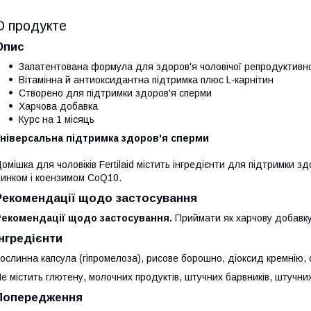
О продукте
Опис
Запатентована формула для здоров'я чоловічої репродуктивн
Вітамінна й антиоксидантна підтримка плюс L-карнітин
Створено для підтримки здоров'я сперми
Харчова добавка
Курс на 1 місяць
Універсальна підтримка здоров'я сперми
омішка для чоловіків Fertilaid містить інгредієнти для підтримки з
инком і коензимом CoQ10.
Рекомендації щодо застосування
Рекомендації щодо застосування.
Приймати як харчову добавку 
Інгредієнти
ослинна капсула (гіпромелоза), рисове борошно, діоксид кремнію, 
е містить глютену, молочних продуктів, штучних барвників, штучних
Попередження