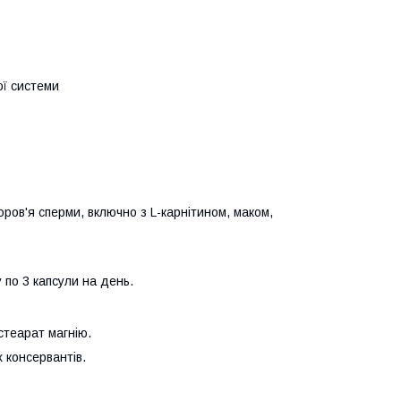
ої системи
доров'я сперми, включно з L-карнітином, маком,
по 3 капсули на день.
стеарат магнію.
 консервантів.