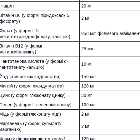
Ніацин
20 мг
Вітамін В6 (у формі піридоксаль 5-
2 мг
фосфату)
Фолат (у формі L-5-
850 мкг фолієвого еквівален
метилтетрагідрофолату, кальцію)
Вітамін B12 (у формі
25 мкг
метилкобаламіну)
Пантотенова кислота (у формі d-
10 мг
пантотенату кальцію)
Йод (з морських водоростей)
150 мкг
Магній (у формі оксиду магнію)
120 мг
Цинк (у формі глюконату цинку)
30 мг
Селен (у формі L-селенометіоніну)
100 мкг
Мідь (у формі глюконату міді)
2 мг
Марганець (у формі сульфату
2 мг
марганцю)
Хром (у формі піколінату хрому)
120 мкг