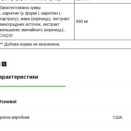
Запатентована суміш
L-карнітин (у формі L-карнітин L-
тартрату), мака (корінець), екстракт
890 мг
виноградних кісточок, екстракт
женьшеню звичайного (корінець),
CoQ10
** Добова норма не визначена.
арактеристики
Основні
раїна виробник
США