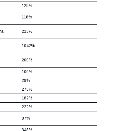
125%
118%
та
213%
1042%
200%
100%
29%
273%
182%
222%
87%
343%