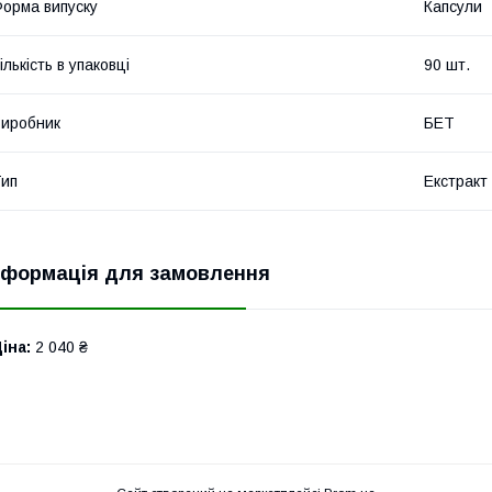
орма випуску
Капсули
ількість в упаковці
90 шт.
иробник
БЕТ
ип
Екстракт
нформація для замовлення
іна:
2 040 ₴