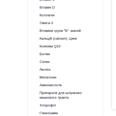
Вітамін D
Коллаген
Омега-3
Вітаміни групи "В" ,магній
Кальцій (calcium) ,Цинк
Коензим Q10
Біотин
Селен
Лютеїн
Мелатонін
Амінокислоти
Препарати для шлунково-
кишкового тракта
Хлорофіл
Глюкозамін