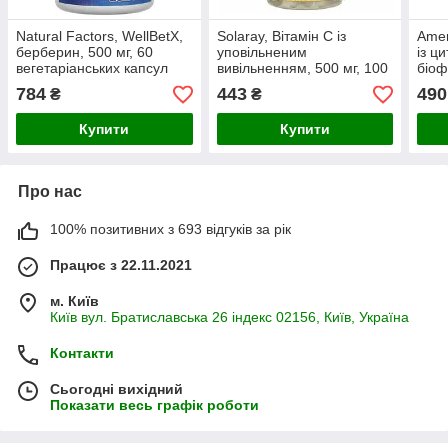
Natural Factors, WellBetX,
Solaray, Вітамін C із
Amer
берберин, 500 мг, 60
уповільненим
із ц
вегетаріанських капсул
вивільненням, 500 мг, 100
біоф
рослинних капсул
веге
784
443
490
₴
₴
Купити
Купити
Про нас
100% позитивних з 693 відгуків за рік
Працює з 22.11.2021
м. Київ
Київ вул. Братиславська 26 індекс 02156, Київ, Україна
Контакти
Сьогодні вихідний
Показати весь графік роботи