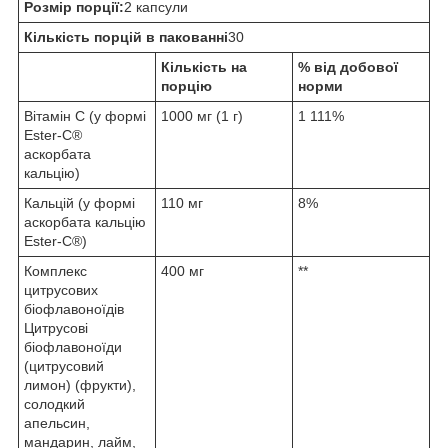
Розмір порції:
2 капсули
Кількість порцій в пакованні
30
Кількість на
% від добової
порцію
норми
Вітамін C (у формі
1000 мг (1 г)
1 111%
Ester-C®
аскорбата
кальцію)
Кальцій (у формі
110 мг
8%
аскорбата кальцію
Ester-C®)
Комплекс
400 мг
**
цитрусових
біофлавоноїдів
Цитрусові
біофлавоноїди
(цитрусовий
лимон) (фрукти),
солодкий
апельсин,
мандарин, лайм,