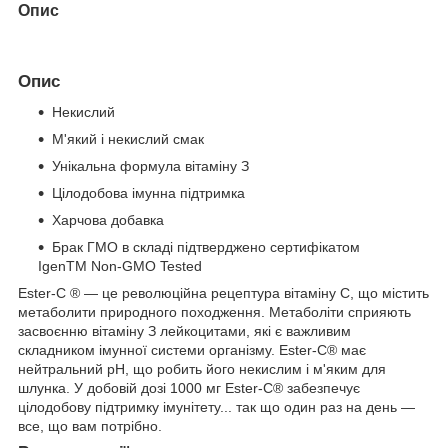
Опис
Опис
Некислий
М'який і некислий смак
Унікальна формула вітаміну З
Цілодобова імунна підтримка
Харчова добавка
Брак ГМО в складі підтверджено сертифікатом
IgenTM Non-GMO Tested
Ester-C ® — це революційна рецептура вітаміну С, що містить
метаболити природного походження. Метаболіти сприяють
засвоєнню вітаміну З лейкоцитами, які є важливим
складником імунної системи організму. Ester-C® має
нейтральний pH, що робить його некислим і м'яким для
шлунка. У добовій дозі 1000 мг Ester-C® забезпечує
цілодобову підтримку імунітету... так що один раз на день —
все, що вам потрібно.