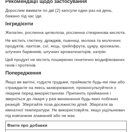
Рекомендації щодо застосування
Дорослим вживати по дві (2) капсули один раз на день,
бажано під час їди.
Інгредієнти
Желатин, рослинна целюлоза, рослинна стеаринова кислота.
Не містить глютену, дріжджів, пшениці, молока та молочних
продуктів, лактози, сої, яєць, грейпфрута, цукру, крохмалю,
штучних барвників, штучних ароматизаторів, натрію.
Цей продукт не містить поширених генетично модифікованих
генів і протеїнів.
Попередження
Якщо ви вагітні, годуєте грудьми, приймаєте будь-які ліки або
страждаєте на якесь захворювання, проконсультуйтеся з
лікарем перед використанням. Припиніть приймання і
зверніться до лікаря у разі виникнення будь-яких побічних
реакцій. Зберігайте поза досяжністю дітей. Зберігати за
кімнатної температури. Не використовуйте, якщо ущільнювач
під ковпачком зламаний або не має.
Факти про добавки