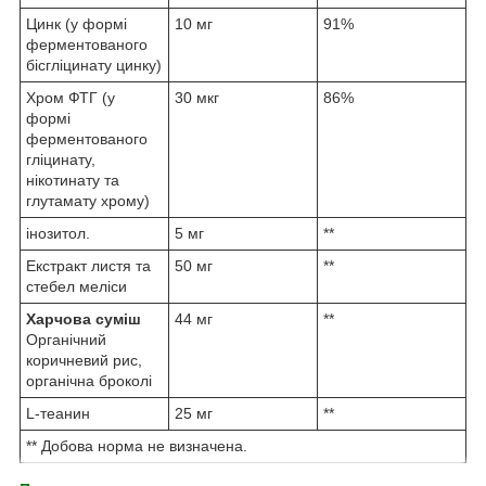
Цинк (у формі
10 мг
91%
ферментованого
бісгліцинату цинку)
Хром ФТГ (у
30 мкг
86%
формі
ферментованого
гліцинату,
нікотинату та
глутамату хрому)
інозитол.
5 мг
**
Екстракт листя та
50 мг
**
стебел меліси
Харчова суміш
44 мг
**
Органічний
коричневий рис,
органічна броколі
L-теанин
25 мг
**
** Добова норма не визначена.