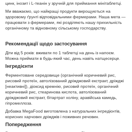
цинк, інозит і L-теанін у зручній для приймання мінітаблетці.
Ми вважаємо, що найкращі продукти вирощуються на
здоровому ґрунті відповідальними фермерами. Наша мета —
працювати з фермерами, які розділяють нашу прихильність
органічному та відновному сільському господарству.
Рекомендації щодо застосування
Діти від 5 років: вживати по 1 таблетці на день із напоєм.
Можна приймати в будь-який час, день навіть натщесерце.
Інгредієнти
Ферментоване середовище (органічний коричневий рис,
рисовий протеїн, автолізований дріжджовий екстракт, дріжджі
[неактивні]), діоксид кремнію, рисовий протеїн, органічний
коричневий рис, стеаринова кислота, автолізований
дріжджовий екстракт, бітартрат холіну, аравійська камедь,
гіпромеллоза.
Добавка MegaFood виготовлена з натуральних інгредієнтів,
корисних харчових дріжджів і поживних речовин.
Попередження