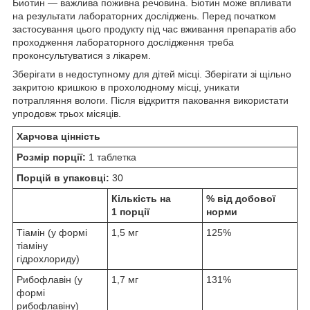
Биотин — важлива поживна речовина. Біотин може впливати
на результати лабораторних досліджень. Перед початком
застосування цього продукту під час вживання препаратів або
проходження лабораторного дослідження треба
проконсультуватися з лікарем.
Зберігати в недоступному для дітей місці. Зберігати зі щільно
закритою кришкою в прохолодному місці, уникати
потрапляння вологи. Після відкриття паковання використати
упродовж трьох місяців.
Харчова цінність
Розмір порції:
1 таблетка
Порцій в упаковці:
30
Кількість на
% від добової
1 порції
норми
Тіамін (у формі
1,5 мг
125%
тіаміну
гідрохлориду)
Рибофлавін (у
1,7 мг
131%
формі
рибофлавіну)