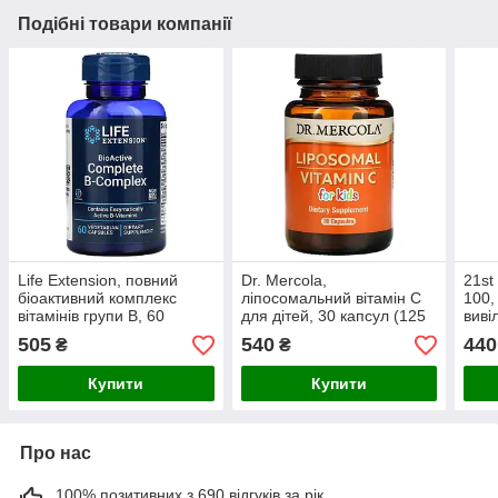
Подібні товари компанії
Life Extension, повний
Dr. Mercola,
21st
біоактивний комплекс
ліпосомальний вітамін C
100,
вітамінів групи B, 60
для дітей, 30 капсул (125
виві
вегетаріанських капсул
мг в 1 капсулі)
505
540
440
₴
₴
Купити
Купити
Про нас
100% позитивних з 690 відгуків за рік