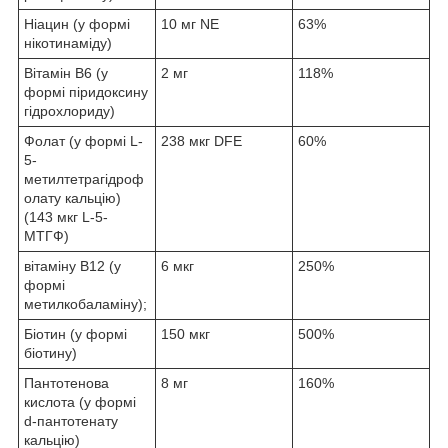
Ніацин (у формі
10 мг NE
63%
нікотинаміду)
Вітамін B6 (у
2 мг
118%
формі піридоксину
гідрохлориду)
Фолат (у формі L-
238 мкг DFE
60%
5-
метилтетрагідроф
олату кальцію)
(143 мкг L-5-
МТГФ)
вітаміну B12 (у
6 мкг
250%
формі
метилкобаламіну);
Біотин (у формі
150 мкг
500%
біотину)
Пантотенова
8 мг
160%
кислота (у формі
d-пантотенату
кальцію)