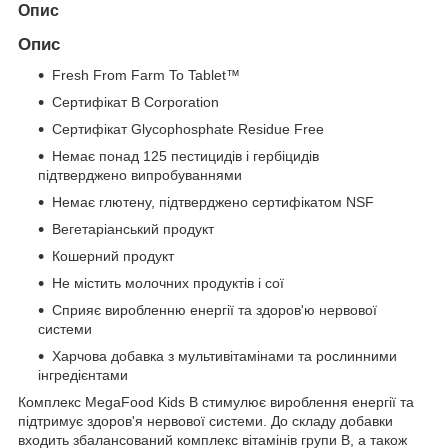
Опис
Опис
Fresh From Farm To Tablet™
Сертифікат B Corporation
Сертифікат Glycophosphate Residue Free
Немає понад 125 пестицидів і гербіцидів
підтверджено випробуваннями
Немає глютену, підтверджено сертифікатом NSF
Вегетаріанський продукт
Кошерний продукт
Не містить молочних продуктів і сої
Сприяє виробленню енергії та здоров'ю нервової
системи
Харчова добавка з мультивітамінами та рослинними
інгредієнтами
Комплекс MegaFood Kids B стимулює вироблення енергії та
підтримує здоров'я нервової системи. До складу добавки
входить збалансований комплекс вітамінів групи B, а також