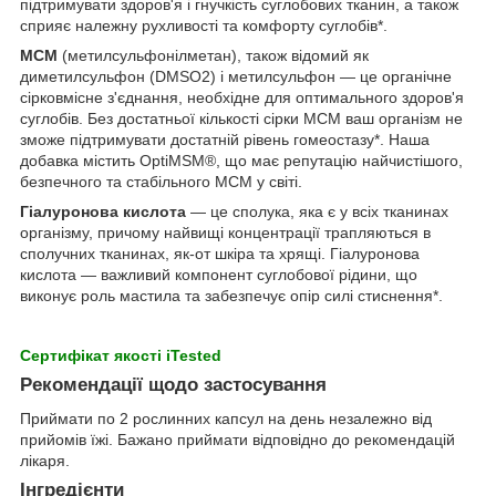
підтримувати здоров'я і гнучкість суглобових тканин, а також
сприяє належну рухливості та комфорту суглобів*.
МСМ
(метилсульфонілметан), також відомий як
диметилсульфон (DMSO2) і метилсульфон — це органічне
сірковмісне з'єднання, необхідне для оптимального здоров'я
суглобів. Без достатньої кількості сірки МСМ ваш організм не
зможе підтримувати достатній рівень гомеостазу*. Наша
добавка містить OptiMSM®, що має репутацію найчистішого,
безпечного та стабільного МСМ у світі.
Гіалуронова кислота
— це сполука, яка є у всіх тканинах
організму, причому найвищі концентрації трапляються в
сполучних тканинах, як-от шкіра та хрящі. Гіалуронова
кислота — важливий компонент суглобової рідини, що
виконує роль мастила та забезпечує опір силі стиснення*.
Сертифікат якості iTested
Рекомендації щодо застосування
Приймати по 2 рослинних капсул на день незалежно від
прийомів їжі. Бажано приймати відповідно до рекомендацій
лікаря.
Інгредієнти