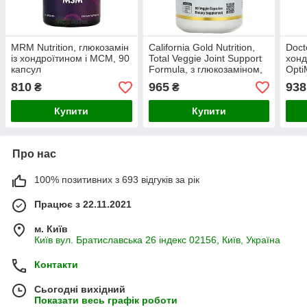
MRM Nutrition, глюкозамін
California Gold Nutrition,
Doct
із хондроїтином і МСМ, 90
Total Veggie Joint Support
хонд
капсул
Formula, з глюкозаміном,
Opti
хондроїтином, МСМ та
капс
810
965
938
₴
₴
гіалуроново
Купити
Купити
Про нас
100% позитивних з 693 відгуків за рік
Працює з 22.11.2021
м. Київ
Київ вул. Братиславська 26 індекс 02156, Київ, Україна
Контакти
Сьогодні вихідний
Показати весь графік роботи