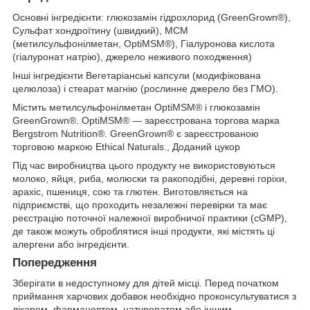
Основні інгредієнти: глюкозамін гідрохлорид (GreenGrown®),
Сульфат хондроїтину (швидкий), МСМ
(метилсульфонілметан, OptiMSM®), Гіалуронова кислота
(гіалуронат натрію), джерело неживого походження)
Інші інгредієнти Вегетаріанські капсули (модифікована
целюлоза) і стеарат магнію (рослинне джерело без ГМО).
Містить метилсульфонілметан OptiMSM® і глюкозамін
GreenGrown®. OptiMSM® — зареєстрована торгова марка
Bergstrom Nutrition®. GreenGrown® є зареєстрованою
торговою маркою Ethical Naturals., Доданий цукор
Під час виробництва цього продукту не використовуються
молоко, яйця, риба, молюски та ракоподібні, деревні горіхи,
арахіс, пшениця, сою та глютен. Виготовляється на
підприємстві, що проходить незалежні перевірки та має
реєстрацію поточної належної виробничої практики (cGMP),
де також можуть оброблятися інші продукти, які містять ці
алергени або інгредієнти.
Попередження
Зберігати в недоступному для дітей місці. Перед початком
приймання харчових добавок необхідно проконсультуватися з
лікарем, фармацевтом, натуропатом або іншим