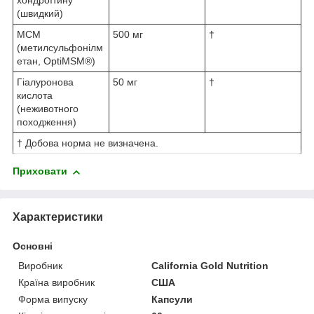
хондроїтину
(швидкий)
МСМ
500 мг
†
(метилсульфонілм
етан, OptiMSM®)
Гіалуронова
50 мг
†
кислота
(неживотного
походження)
† Добова норма не визначена.
Приховати
Характеристики
Основні
Виробник
California Gold Nutrition
Країна виробник
США
Форма випуску
Капсули