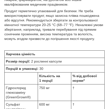
кваліфікованим медичним працівником.
Продукт герметично упакований для безпеки. Не треба
використовувати продукт, якщо захисна плівка пошкоджена
або відсутня. Рекомендується зберігати за контрольованої
кімнатної температури 20-25 °C (68–77 °F). Неналежні умови
зберігання, наприклад, тривале перебування під прямим
сонячним промінням, висока температура та вологість,
можуть згодом призвести до погіршення якості продукту.
Харчова цінність
Розмір порції:
2 рослинні капсули
Порцій в упаковці:
30
Кількість на
% від добової
1 порції
норми*
Гідрохлорид
750 мг
†
глюкозаміну
(GreenGrown®)
Сульфат
600 мг
†