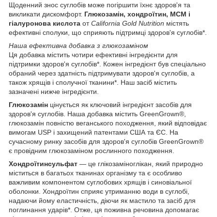
Щоденний знос суглобів може погіршити їхнє здоров'я та
викликати дискомфорт.
Глюкозамін, хондроїтин, МСМ і
гіалуронова кислота
от
California Gold Nutrition
містять
ефективні сполуки, що сприяють підтримці здоров'я суглобів*.
Наша ефективна добавка з глюкозаміном
Ця добавка містить чотири ефективні інгредієнти для
підтримки здоров'я суглобів*. Кожен інгредієнт був спеціально
обраний через здатність підтримувати здоров'я суглобів, а
також хрящів і сполучної тканини*. Наш засіб містить
зазначені нижче інгредієнти.
Глюкозамін
цінується як ключовий інгредієнт засобів для
здоров'я суглобів. Наша добавка містить GreenGrown®,
глюкозамін повністю веганського походження, який відповідає
вимогам USP і захищений патентами США та ЄС. На
сучасному ринку засобів для здоров'я суглобів GreenGrown®
є провідним глюкозаміном рослинного походження.
Хондроїтинсульфат
— це глікозаміноглікан, який природно
міститься в багатьох тканинах організму та є особливо
важливим компонентом суглобових хрящів і синовіальної
оболонки. Хондроїтин сприяє утриманню води в суглобі,
надаючи йому еластичність, діючи як мастило та засіб для
поглинання ударів*. Отже, ця поживна речовина допомагає