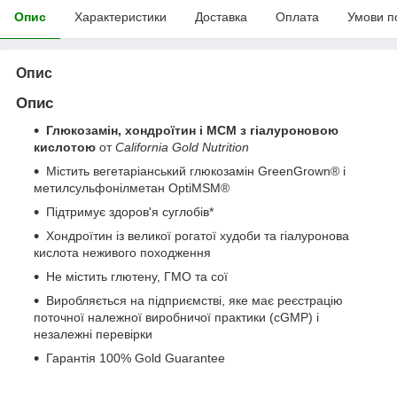
Опис
Характеристики
Доставка
Оплата
Умови п
Опис
Опис
Глюкозамін, хондроїтин і МСМ з гіалуроновою
кислотою
от
California Gold Nutrition
Містить вегетаріанський глюкозамін GreenGrown® і
метилсульфонілметан OptiMSM®
Підтримує здоров'я суглобів*
Хондроїтин із великої рогатої худоби та гіалуронова
кислота неживого походження
Не містить глютену, ГМО та сої
Виробляється на підприємстві, яке має реєстрацію
поточної належної виробничої практики (cGMP) і
незалежні перевірки
Гарантія 100% Gold Guarantee