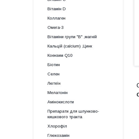
Вітамін D
Коллаген
Омега-3
Вітаміни групи "В" ,магній
Кальцій (calcium) ,Цинк
Коензим Q10
Біотин
Селен
Лютеїн
Мелатонін
Амінокислоти
Препарати для шлунково-
кишкового тракта
Хлорофіл
Глюкозамін