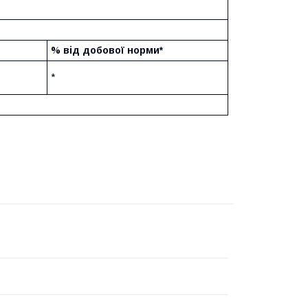
% від добової норми*
*