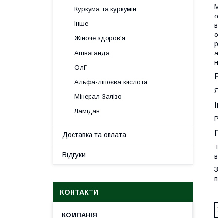
М
Куркума та куркумін
о
Інше
в
о
Жіноче здоров'я
р
а
Ашваганда
н
Олії
Альфа-ліпоєва кислота
Я
Мінерал Залізо
Ламідан
Р
Доставка та оплата
Т
Відгуки
в
З
п
КОНТАКТИ