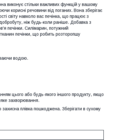
вона виконує стільки важливих функцій у вашому
юючи корисні речовини від поганих. Вона зберігає
сті світу навколо вас печінка, що працює з
обробуту, ніж будь-коли раніше. Добавка з
'я печінки. Силімарин, потужний
 тканин печінки, що робить розторопшу
пиваючи водою.
нням цього або будь-якого іншого продукту, якщо
ь-яке захворювання.
о захисна плівка пошкоджена. Зберігати в сухому