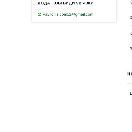
К
vavilon.s.com12@gmail.com
Ф
К
В
І
Ц