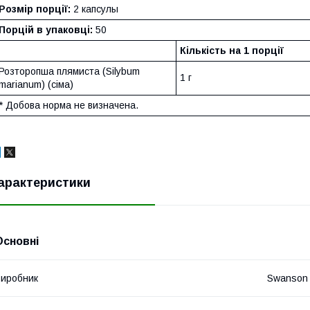
Розмір порції:
2 капсулы
Порцій в упаковці:
50
Кількість на 1 порції
Розторопша плямиста (Silybum
1 г
marianum) (сіма)
* Добова норма не визначена.
арактеристики
Основні
иробник
Swanson