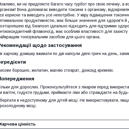
ожливо, ви не приділяєте багато часу турбот про свою печінку, а 
рганізмі! Вона допомагає виводити токсини з організму, відокремл
се корисне та виводить усе непотрібне. У міру підвищення токсично
птимальною продуктивністю, має більше значення для здоров'я й д
озторопшею від Swanson ідеально підходить для підтримки здоров
нтиоксидантний флавоноїд, має особливі властивості для захисту
айкращим тонізувальним засобом для цього органа.
Рекомендації щодо застосування
к харчову домішку вживати по дві капсули двічі-тричі на день, за
Інгредієнти
исове борошно, желатин, магнію стеарат, діоксид кремнію.
Попередження
ільки для дорослих. Проконсультуйтеся з лікарем перед використа
и вагітні, годуєте грудьми, приймаєте ліки або страждаєте на буд
берігати в недоступному для дітей місці. Не використовувати, якщ
рохолодному місці.
Харчова цінність