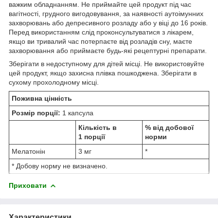
важким обладнанням. Не приймайте цей продукт під час
вагітності, грудного вигодовування, за наявності аутоімунних
захворювань або депресивного розладу або у віці до 16 років.
Перед використанням слід проконсультуватися з лікарем,
якщо ви тривалий час потерпаєте від розладів сну, маєте
захворювання або приймаєте будь-які рецептурні препарати.
Зберігати в недоступному для дітей місці. Не використовуйте
цей продукт, якщо захисна плівка пошкоджена. Зберігати в
сухому прохолодному місці.
Поживна цінність
Розмір порції:
1 капсула
Кількість в
% від добової
1 порції
норми
Мелатонін
3 мг
*
* Добову норму не визначено.
Приховати
Характеристики