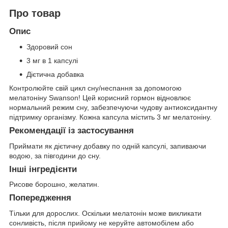
Про товар
Опис
Здоровий сон
3 мг в 1 капсулі
Дієтична добавка
Контролюйте свій цикл сну/неспання за допомогою
мелатоніну Swanson! Цей корисний гормон відновлює
нормальний режим сну, забезпечуючи чудову антиоксидантну
підтримку організму. Кожна капсула містить 3 мг мелатоніну.
Рекомендації із застосування
Приймати як дієтичну добавку по одній капсулі, запиваючи
водою, за півгодини до сну.
Інші інгредієнти
Рисове борошно, желатин.
Попередження
Тільки для дорослих. Оскільки мелатонін може викликати
сонливість, після прийому не керуйте автомобілем або