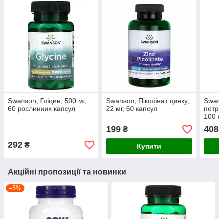
Swanson, Гліцин, 500 мг,
Swanson, Піколінат цинку,
Swan
60 рослинних капсул
22 мг, 60 капсул
потр
100 
199
408
₴
292
₴
Купити
Акційні пропозиції та новинки
–5%