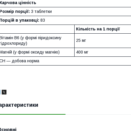
Харчова цінність
Розмір порції:
3 таблетки
Порцій в упаковці:
83
Кількість на 1 порції
Вітамін B6 (у формі піридоксину
25 мг
гідрохлориду)
Магній (у формі оксиду магнію)
400 мг
СН — добова норма
арактеристики
Основні