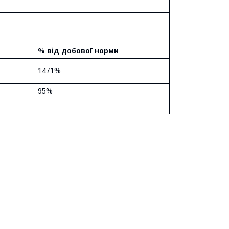
% від добової норми
1471%
95%