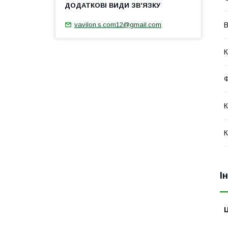
В
vavilon.s.com12@gmail.com
К
Ф
К
К
І
Ц