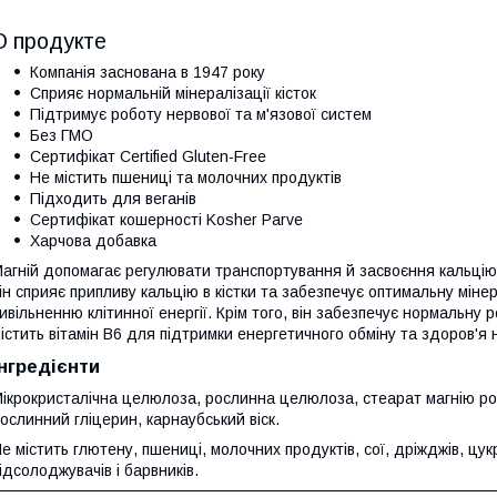
О продукте
Компанія заснована в 1947 року
Сприяє нормальній мінералізації кісток
Підтримує роботу нервової та м'язової систем
Без ГМО
Сертифікат Certified Gluten-Free
Не містить пшениці та молочних продуктів
Підходить для веганів
Сертифікат кошерності Kosher Parve
Харчова добавка
агній допомагає регулювати транспортування й засвоєння кальцію 
ін сприяє припливу кальцію в кістки та забезпечує оптимальну міне
ивільненню клітинної енергії. Крім того, він забезпечує нормальну 
істить вітамін B6 для підтримки енергетичного обміну та здоров'я
Інгредієнти
ікрокристалічна целюлоза, рослинна целюлоза, стеарат магнію ро
ослинний гліцерин, карнаубський віск.
е містить глютену, пшениці, молочних продуктів, сої, дріжджів, цу
ідсолоджувачів і барвників.