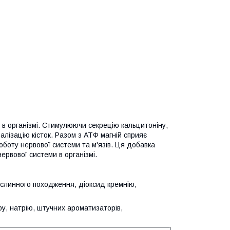
в організмі. Стимулюючи секрецію кальцитоніну,
ралізацію кісток. Разом з АТФ магній сприяє
роботу нервової системи та м'язів. Ця добавка
 нервової системи в організмі.
слинного походження, діоксид кремнію,
кру, натрію, штучних ароматизаторів,