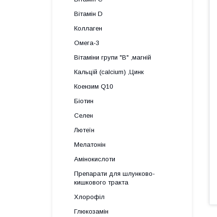
Вітамін D
Коллаген
Омега-3
Вітаміни групи "В" ,магній
Кальцій (calcium) ,Цинк
Коензим Q10
Біотин
Селен
Лютеїн
Мелатонін
Амінокислоти
Препарати для шлунково-
кишкового тракта
Хлорофіл
Глюкозамін