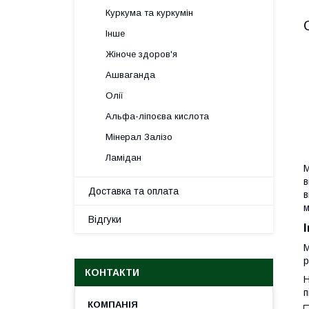
Куркума та куркумін
Інше
Жіноче здоров'я
Ашваганда
Олії
Альфа-ліпоєва кислота
Мінерал Залізо
Ламідан
М
в
Доставка та оплата
в
м
Відгуки
М
р
КОНТАКТИ
Н
п