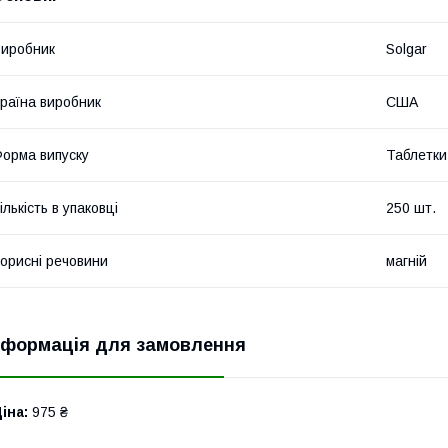
иробник
Solgar
раїна виробник
США
орма випуску
Таблетки
ількість в упаковці
250 шт.
орисні речовини
магній
нформація для замовлення
іна:
975 ₴