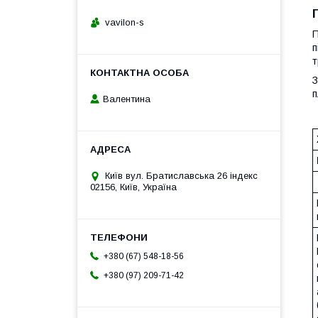
vavilon-s
П
п
т
З
п
Валентина
Київ вул. Братиславська 26 індекс
02156, Київ, Україна
+380 (67) 548-18-56
+380 (97) 209-71-42