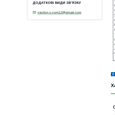
vavilon.s.com12@gmail.com
Х