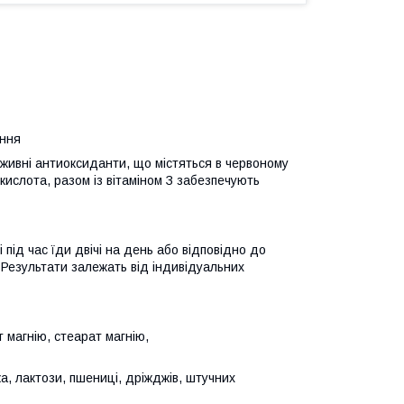
ання
оживні антиоксиданти, що містяться в червоному
кислота, разом із вітаміном З забезпечують
 під час їди двічі на день або відповідно до
Результати залежать від індивідуальних
т магнію, стеарат магнію,
ка, лактози, пшениці, дріжджів, штучних