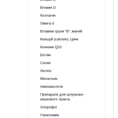
Вітамін D
Коллаген
Омега-3
Вітаміни групи "В" ,магній
Кальцій (calcium) ,Цинк
Коензим Q10
Біотин
Селен
Лютеїн
Мелатонін
Амінокислоти
Препарати для шлунково-
кишкового тракта
Хлорофіл
Глюкозамін