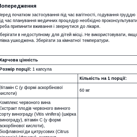
Попередження
еред початком застосування під час вагітності, годування груддю 
ід час планування медичних процедур необхідно проконсультуватис
реба припинити вживання і звернутися до лікаря.
берігати в недоступному для дітей місці. Не використовувати, якщ
лівка ушкоджена. Зберігати за кімнатної температури.
Харчова цінність
Розмір порції:
1 капсула
Кількість на 1 порції:
Вітамін С (у формі аскорбінової
60 мг
кислоти)
Комплекс червоного вина
Екстракт плодів червоного винного
сорту винограду (Vitis vinifera) (шкірка
винограду), вітамін C (у формі
аскорбінової кислоти),
біофлавоноїди цитрусових (Citrus