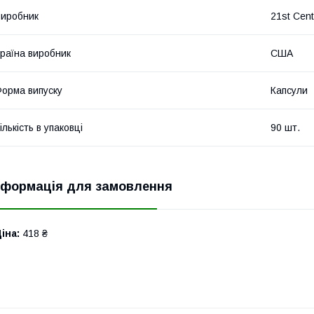
иробник
21st Cent
раїна виробник
США
орма випуску
Капсули
ількість в упаковці
90 шт.
нформація для замовлення
іна:
418 ₴