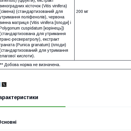
sinensis) (фрукти), екстракт
виноградних кісточок (Vitis vinifera)
(сімена) (стандартизований для
200 мг
утримання поліфенолів), червона
винна матриця (Vitis vinifera [плоди] і
Polygonum cuspidatum [корінець])
(стандартизована для утримання
транс-ресвератролу), екстракт
граната (Punica granatum) (плоди)
(стандартизований для утримання
елагової кислоти).
** Добова норма не визначена.
арактеристики
Основні