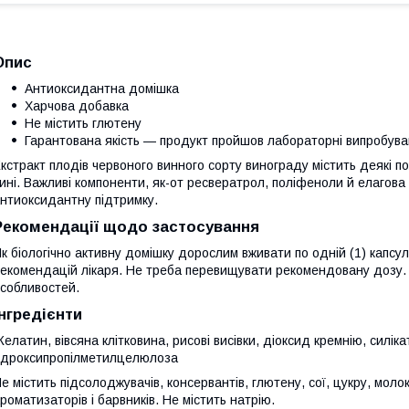
Опис
Антиоксидантна домішка
Харчова добавка
Не містить глютену
Гарантована якість — продукт пройшов лабораторні випробув
кстракт плодів червоного винного сорту винограду містить деякі п
ині. Важливі компоненти, як-от ресвератрол, поліфеноли й елагова 
нтиоксидантну підтримку.
Рекомендації щодо застосування
к біологічно активну домішку дорослим вживати по одній (1) капсулі
екомендацій лікаря. Не треба перевищувати рекомендовану дозу. 
собливостей.
Інгредієнти
елатин, вівсяна клітковина, рисові висівки, діоксид кремнію, силіка
ідроксипропілметилцелюлоза
е містить підсолоджувачів, консервантів, глютену, сої, цукру, моло
роматизаторів і барвників. Не містить натрію.