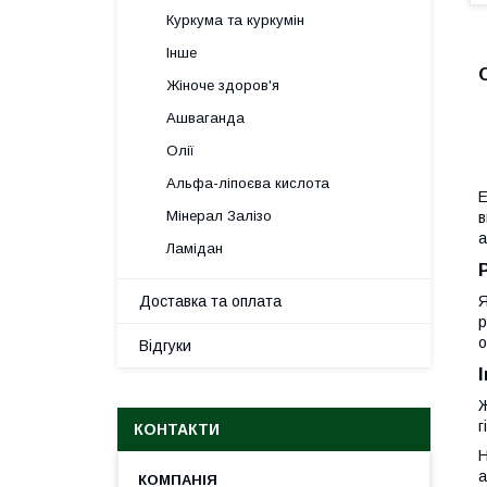
Куркума та куркумін
Інше
Жіноче здоров'я
Ашваганда
Олії
Альфа-ліпоєва кислота
Е
Мінерал Залізо
в
а
Ламідан
Я
Доставка та оплата
р
о
Відгуки
Ж
г
КОНТАКТИ
Н
а