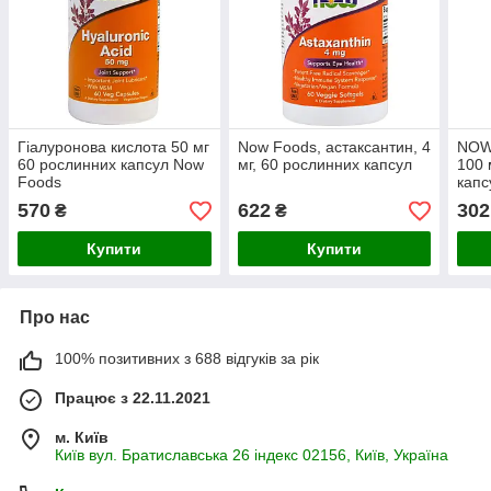
Гіалуронова кислота 50 мг
Now Foods, астаксантин, 4
NOW 
60 рослинних капсул Now
мг, 60 рослинних капсул
100 
Foods
капс
570
622
302
₴
₴
Купити
Купити
Про нас
100% позитивних з 688 відгуків за рік
Працює з 22.11.2021
м. Київ
Київ вул. Братиславська 26 індекс 02156, Київ, Україна