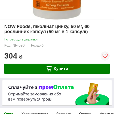
NOW Foods, піколінат цинку, 50 мг, 60
рослинних капсул (50 мг в 1 капсулі)
Готово до відправки
Код: NF-090
Роздріб
304
₴
Купити
Опис
Характеристики
Доставка
Оплата
Умови п