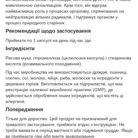
міжклітинною сигналізацією. Крім того, він відіграє
найважливішу роль у процесах організму, спрямованих на
нейтралізацію вільних радикалів, і підтримує організм у
процесі природного старіння.
Рекомендації щодо застосування
Приймати по 1 капсулі на день під час їди.
Інгредієнти
Рисова мука, гіпромеллоза (целюлозна капсула) і стеаринова
кислота (розвивального походження).
Під час виробництва не використовуються дріжджі, пшениці,
глютен, сої, молоко, яйця, риба, молюски та інгредієнти з
деревних горіхів. Виготовляється на підприємстві, що має
реєстрацію належної виробничої практики (GMP), де
здійснюється оброблення інших інгредієнтів, що містять ці
алергени.
Попередження
Тільки для дорослих. Цей продукт не призначений для
тривалого застосування; приймати згідно з інструкцією. Не
треба вживати в період вагітності або годування груддю. Якщо
ви приймаєте ліки або маєте захворювання,