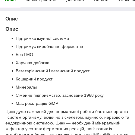
Опис
Опис
Підтримка імунної системи
Підтримує вироблення ферментів
Без ГМО
Харчова добавка
Вегетаріанський і веганський продукт
Кошерний продукт
Минералы
Сімейне підприємство, засноване 1968 року
Має реєстрацію GMP
Цинк дуже важливий для нормальної роботи багатьох органів
і систем організму, включно з скелетом, імунною, нервовою та
ендокринною системою. Цинк — необхідний мінеральний
кофактор у сотнях ферментних реакцій, пов'язаних із
метаболізмом білків і вуглеводів, синтезом ДНК і РНК, а також