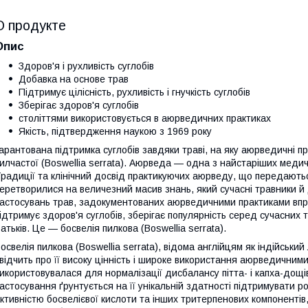
О продукте
Опис
Здоров'я і рухливість суглобів
Добавка на основе трав
Підтримує цілісність, рухливість і гнучкість суглобів
Зберігає здоров'я суглобів
століттями використовується в аюрведичних практиках
Якість, підтвердження наукою з 1969 року
арантована підтримка суглобів завдяки траві, на яку аюрведичні п
илчастої (Boswellia serrata). Аюрведа — одна з найстаріших медичн
радиції та клінічний досвід практикуючих аюрведу, що передаються
еретворилися на величезний масив знань, який сучасні травники й
астосувань трав, задокументованих аюрведичними практиками впр
ідтримує здоров'я суглобів, зберігає популярність серед сучасних тр
атьків. Це — босвелія пилкова (Boswellia serrata).
освелія пилкова (Boswellia serrata), відома англійцям як індійський
відчить про її високу цінність і широке використання аюрведичним
икористовувалася для нормалізації дисбалансу пітта- і капха-дощі
астосування ґрунтується на її унікальній здатності підтримувати роб
ктивністю босвелієвої кислоти та інших тритерпенових компонентів, 