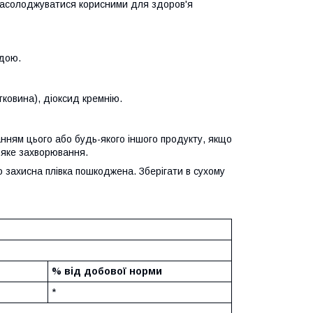
ю насолоджуватися корисними для здоров'я
одою.
ковина), діоксид кремнію.
нням цього або будь-якого іншого продукту, якщо
ь-яке захворювання.
о захисна плівка пошкоджена. Зберігати в сухому
% від добової норми
*