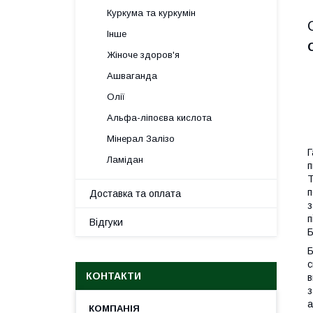
Куркума та куркумін
Інше
Жіноче здоров'я
Ашваганда
Олії
Альфа-ліпоєва кислота
Мінерал Залізо
Г
Ламідан
п
Т
п
Доставка та оплата
з
п
Відгуки
Б
Б
с
КОНТАКТИ
в
з
а