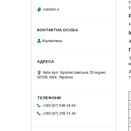
с
с
vavilon-s
Я
Валентина
Ж
Т
в
З
Київ вул. Братиславська 26 індекс
т
02156, Київ, Україна
+380 (67) 548-18-56
+380 (97) 209-71-42