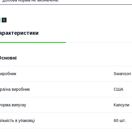
арактеристики
Основні
иробник
Swanson
раїна виробник
США
орма випуску
Капсули
ількість в упаковці
60 шт.