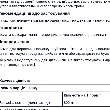
моли камеді босвелії повного спектра дії, що дає змогу з легкіст
углобів властивостями цієї перевіреної часом трави.
Рекомендації щодо застосування
к харчову домішку вживати по одній капсулі на день, запиваючи в
Інгредієнти
елатин, стеарат магнію, мікрокристалічна целюлоза (рослинна кліт
Попередження
ільки для дорослих. Проконсультуйтеся з лікарем перед використа
и вагітні, годуєте грудьми, приймаєте ліки або страждаєте на буд
берігати в недоступному для дітей місці. Не використовувати, якщ
а прохолодному місці.
Харчова цінність
Розмір порції:
1 капсула
Кількість на 1 порції
Boswellia serrata (мола камеді)
800 мг
* Добова норма не визначена.