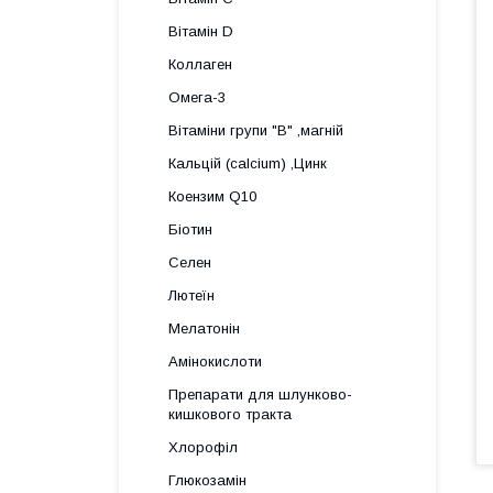
Вітамін D
Коллаген
Омега-3
Вітаміни групи "В" ,магній
Кальцій (calcium) ,Цинк
Коензим Q10
Біотин
Селен
Лютеїн
Мелатонін
Амінокислоти
Препарати для шлунково-
кишкового тракта
Хлорофіл
Глюкозамін