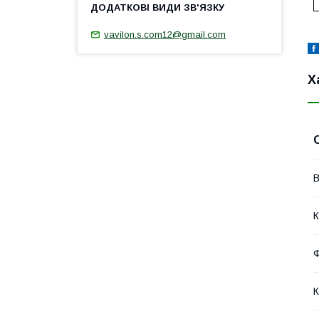
vavilon.s.com12@gmail.com
Х
В
К
Ф
К