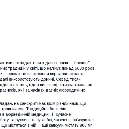
рактики покладаються з давніх часів — босвелії
их традицій у світі, що налічує понад 5000 років.
 з покоління в покоління впродовж століть,
 далі використовують донині. Серед тисяч
одовж століть, одна високоефективна трава, що
авників, як і за часів їх давніх аюрведичних
 ладан, на санскриті має вісім різних назв, що
и травниками. Традиційно босвелія
в в аюрведичній медицині. Її сучасне
оту та рухливість суглобів, які вчені пов'язують з
що містяться в ній. Наші капсули містять 800 мг