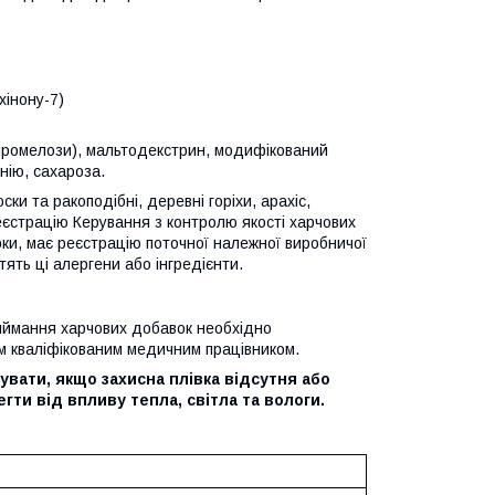
хінону-7)
промелози), мальтодекстрин, модифікований
нію, сахароза.
и та ракоподібні, деревні горіхи, арахіс,
еєстрацію Керування з контролю якості харчових
ірки, має реєстрацію поточної належної виробничої
тять ці алергени або інгредієнти.
ймання харчових добавок необхідно
м кваліфікованим медичним працівником.
вати, якщо захисна плівка відсутня або
гти від впливу тепла, світла та вологи.