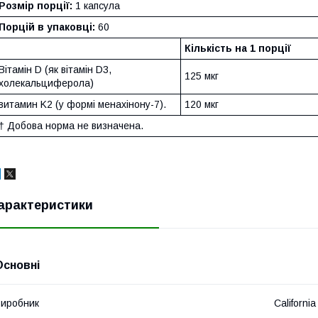
Розмір порції:
1 капсула
Порцій в упаковці:
60
Кількість на 1 порції
Вітамін D (як вітамін D3,
125 мкг
холекальциферола)
витамин K2 (у формі менахінону-7).
120 мкг
† Добова норма не визначена.
арактеристики
Основні
иробник
California