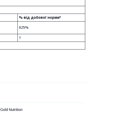
% від добової норми*
625%
†
 Gold Nutrition