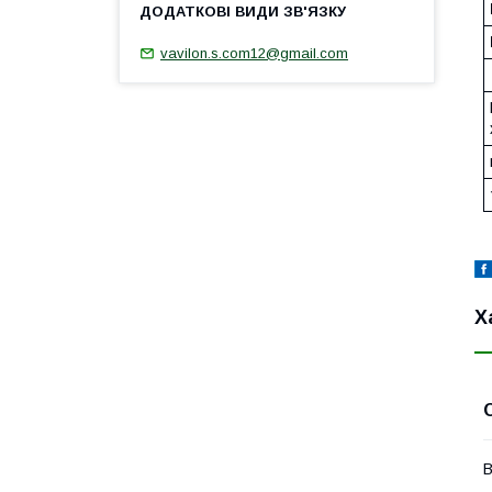
vavilon.s.com12@gmail.com
Х
В