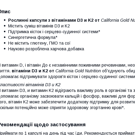
Опис
Рослинні капсули з вітамінами D3 и K2 от
California Gold Nu
Містить суміш вітамінів D3 и K2
Підтримка кісток і серцево-судинної системи*
Синергетична формула*
Не містить глютену, ГМО та сої
Науково розроблена харчова добавка
 витамин D, і вітамін До є незамінними поживними речовинами, н
иття.
вітаміни D3 и K2 от
California Gold Nutrition
об'єднують обид
опомагає підтримувати здоров'я кісток і серцево-судинної системи
ластивості вітамінів D3 и K2
 витамин D3, и витамин K2 відіграють важливу роль в організмі та 
опомагає організму засвоювати кальцій і фосфор, важливі для форм
ого, вітамін K2 може забезпечити додаткову підтримку для розвитку
скільки потенційно може сприяти здоровому згортанню крові*.
Рекомендації щодо застосування
риймати по 1 капсулі на день під час їди. Рекомендується прийма