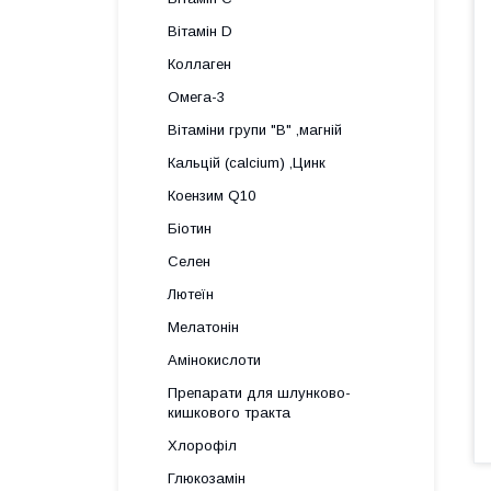
Вітамін D
Коллаген
Омега-3
Вітаміни групи "В" ,магній
Кальцій (calcium) ,Цинк
Коензим Q10
Біотин
Селен
Лютеїн
Мелатонін
Амінокислоти
Препарати для шлунково-
кишкового тракта
Хлорофіл
Глюкозамін