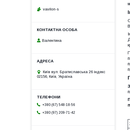
м
vavilon-s
О
В
І
Д
Валентина
к
П
п
п
п
Київ вул. Братиславська 26 індекс
02156, Київ, Україна
З
п
П
п
+380 (67) 548-18-56
+380 (97) 209-71-42