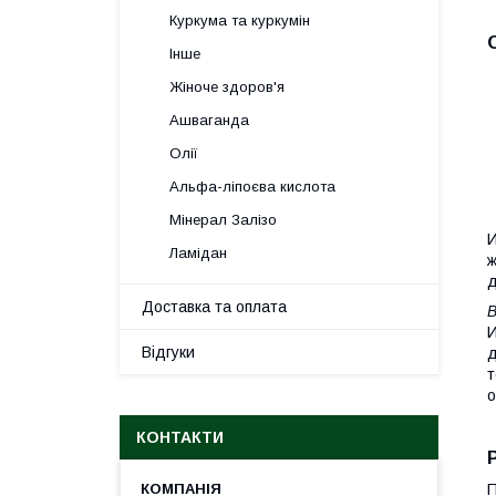
Куркума та куркумін
Інше
Жіноче здоров'я
Ашваганда
Олії
Альфа-ліпоєва кислота
Мінерал Залізо
И
Ламідан
ж
д
Доставка та оплата
В
И
Відгуки
д
т
о
КОНТАКТИ
П