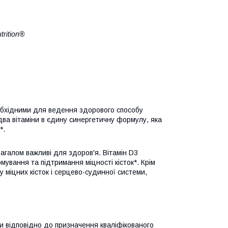
trition®
еобхідними для ведення здорового способу
ва вітаміни в єдину синергетичну формулу, яка
*.
загалом важливі для здоров'я. Вітамін D3
ування та підтримання міцності кісток*. Крім
 міцних кісток і серцево-судинної системи,
ти відповідно до призначення кваліфікованого