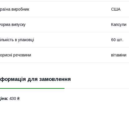
раїна виробник
США
орма випуску
Капсули
ількість в упаковці
60 шт.
орисні речовини
вітаміни
нформація для замовлення
іна:
430 ₴