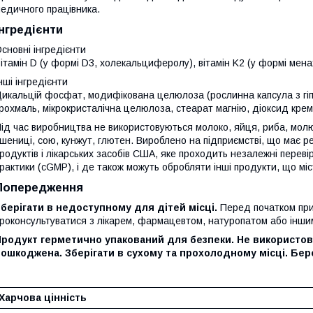
едичного працівника.
Інгредієнти
сновні інгредієнти
ітамін D (у формі D3, холекальциферолу), вітамін K2 (у формі мена
нші інгредієнти
икальцій фосфат, модифікована целюлоза (рослинна капсула з гі
рохмаль, мікрокристалічна целюлоза, стеарат магнію, діоксид крем
ід час виробництва не використовуються молоко, яйця, риба, молюск
шениці, сою, кунжут, глютен. Вироблено на підприємстві, що має р
родуктів і лікарських засобів США, яке проходить незалежні перев
рактики (cGMP), і де також можуть обробляти інші продукти, що міс
Попередження
берігати в недоступному для дітей місці.
Перед початком при
роконсультуватися з лікарем, фармацевтом, натуропатом або інши
родукт герметично упакований для безпеки. Не використову
ошкоджена. Зберігати в сухому та прохолодному місці. Бере
Харчова цінність