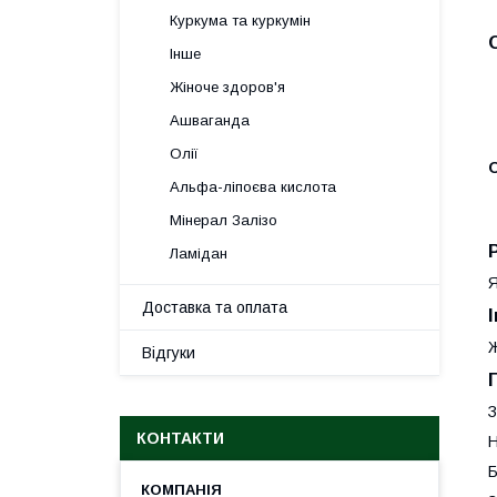
Куркума та куркумін
Інше
Жіноче здоров'я
Ашваганда
Олії
Альфа-ліпоєва кислота
Мінерал Залізо
Ламідан
Я
Доставка та оплата
Ж
Відгуки
З
КОНТАКТИ
Н
Б