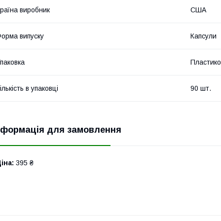
раїна виробник
США
орма випуску
Капсули
паковка
Пластико
ількість в упаковці
90 шт.
нформація для замовлення
іна:
395 ₴