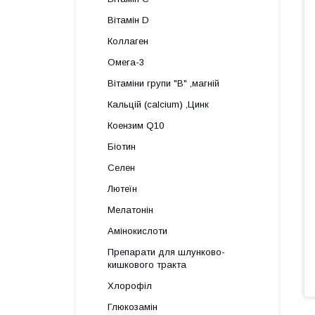
Вітамін D
Коллаген
Омега-3
Вітаміни групи "В" ,магній
Кальцій (calcium) ,Цинк
Коензим Q10
Біотин
Селен
Лютеїн
Мелатонін
Амінокислоти
Препарати для шлунково-
кишкового тракта
Хлорофіл
Глюкозамін