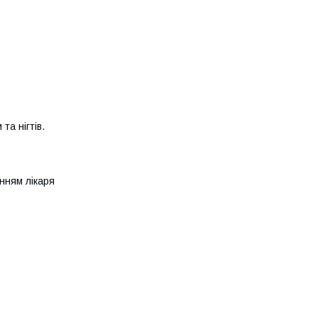
та нігтів.
нням лікаря