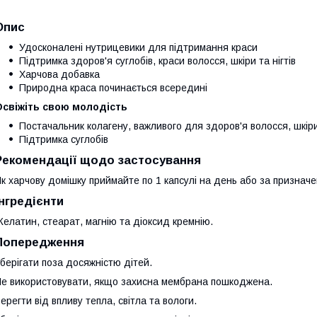
Опис
Удосконалені нутрицевики для підтримання краси
Підтримка здоров'я суглобів, краси волосся, шкіри та нігтів
Харчова добавка
Природна краса починається всередині
Освіжіть свою молодість
Постачальник колагену, важливого для здоров'я волосся, шкіри 
Підтримка суглобів
Рекомендації щодо застосування
к харчову домішку приймайте по 1 капсулі на день або за призначе
Інгредієнти
елатин, стеарат, магнію та діоксид кремнію.
Попередження
берігати поза досяжністю дітей.
е використовувати, якщо захисна мембрана пошкоджена.
ерегти від впливу тепла, світла та вологи.