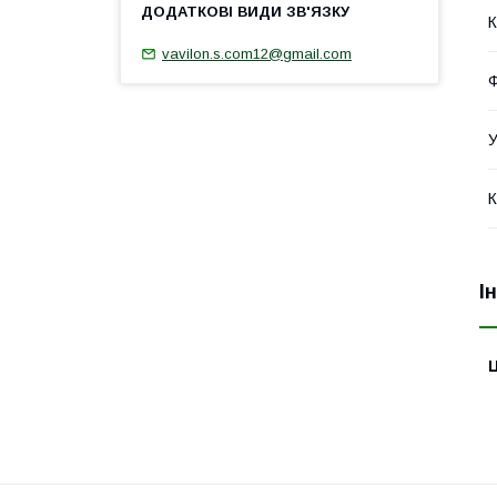
К
vavilon.s.com12@gmail.com
Ф
У
К
І
Ц