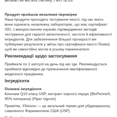
веганів і не містить глютену, ГМО та сої.
Продукт пройшов незалежні перевірки
Наші продукти проходять тестування якості, під час якого
вони оцінюють незалежну лабораторію, що має сертифікат
ISO, з використанням науково підтверджених методів
тестування для гарантії автентичності, чистоти й ефективності
інгредієнтів. Для забезпечення більшої прозорості ми
публікуємо результати у звітах про сертифікати якості iTested,
щоб ви самостійно могли в усьому переконатися.
Рекомендації щодо застосування
Приймати по 1 капсулі на день під час їди. Рекомендується
приймати відповідно до призначення кваліфікованого
медичного працівника.
Інгредієнти
Основні інгредієнти
Коензим Q10 класу USP, екстракт чорного перцю (BioPerine®,
95% пиперина) (Piper nigrum)
Примітка. Убіхінон — це загальний термін для убідекаренону,
схваленого Фармакопеєю США (USP).