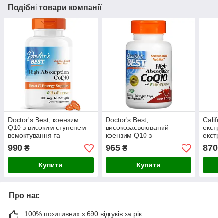
Подібні товари компанії
Doctor's Best, коензим
Doctor's Best,
Calif
Q10 з високим ступенем
високозасвоюваний
екст
всмоктування та
коензим Q10 з
екст
BioPerine, 100 мг, 120
біоперином, 200 мг, 60
мг, 
990
965
870
₴
₴
капсул
рослинних капсул
Купити
Купити
Про нас
100% позитивних з 690 відгуків за рік