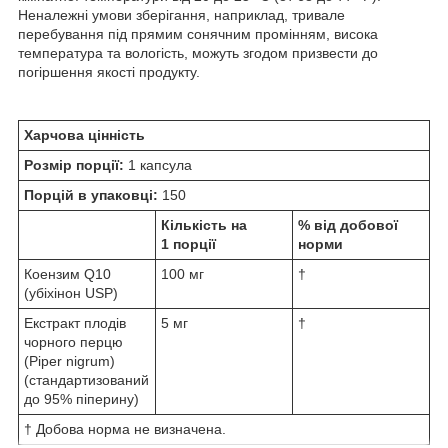
Неналежні умови зберігання, наприклад, тривале
перебування під прямим сонячним промінням, висока
температура та вологість, можуть згодом призвести до
погіршення якості продукту.
Харчова цінність
Розмір порції:
1 капсула
Порцій в упаковці:
150
Кількість на
% від добової
1 порції
норми
Коензим Q10
100 мг
†
(убіхінон USP)
Екстракт плодів
5 мг
†
чорного перцю
(Piper nigrum)
(стандартизований
до 95% піперину)
† Добова норма не визначена.