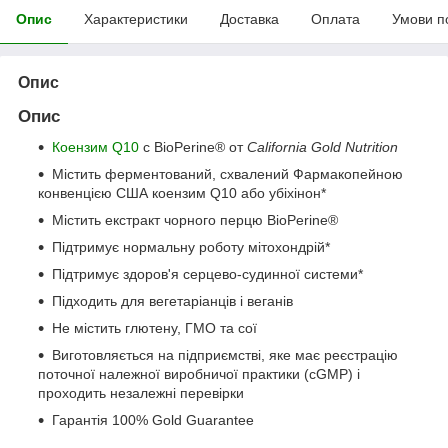
Опис
Характеристики
Доставка
Оплата
Умови п
Опис
Опис
Коензим Q10
с BioPerine® от
California Gold Nutrition
Містить ферментований, схвалений Фармакопейною
конвенцією США коензим Q10 або убіхінон*
Містить екстракт чорного перцю BioPerine®
Підтримує нормальну роботу мітохондрій*
Підтримує здоров'я серцево-судинної системи*
Підходить для вегетаріанців і веганів
Не містить глютену, ГМО та сої
Виготовляється на підприємстві, яке має реєстрацію
поточної належної виробничої практики (cGMP) і
проходить незалежні перевірки
Гарантія 100% Gold Guarantee