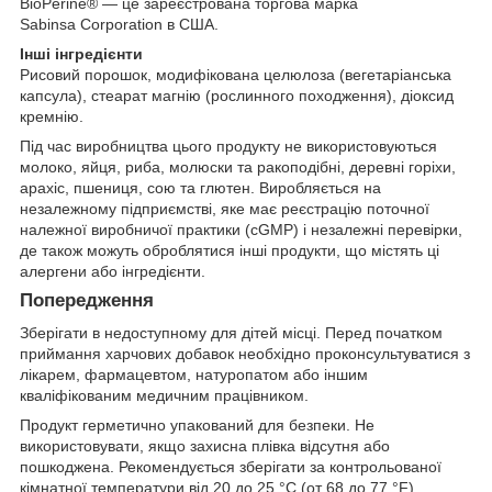
BioPerine® — це зареєстрована торгова марка
Sabinsa Corporation в США.
Інші інгредієнти
Рисовий порошок, модифікована целюлоза (вегетаріанська
капсула), стеарат магнію (рослинного походження), діоксид
кремнію.
Під час виробництва цього продукту не використовуються
молоко, яйця, риба, молюски та ракоподібні, деревні горіхи,
арахіс, пшениця, сою та глютен. Виробляється на
незалежному підприємстві, яке має реєстрацію поточної
належної виробничої практики (cGMP) і незалежні перевірки,
де також можуть оброблятися інші продукти, що містять ці
алергени або інгредієнти.
Попередження
Зберігати в недоступному для дітей місці. Перед початком
приймання харчових добавок необхідно проконсультуватися з
лікарем, фармацевтом, натуропатом або іншим
кваліфікованим медичним працівником.
Продукт герметично упакований для безпеки. Не
використовувати, якщо захисна плівка відсутня або
пошкоджена. Рекомендується зберігати за контрольованої
кімнатної температури від 20 до 25 °C (от 68 до 77 °F).