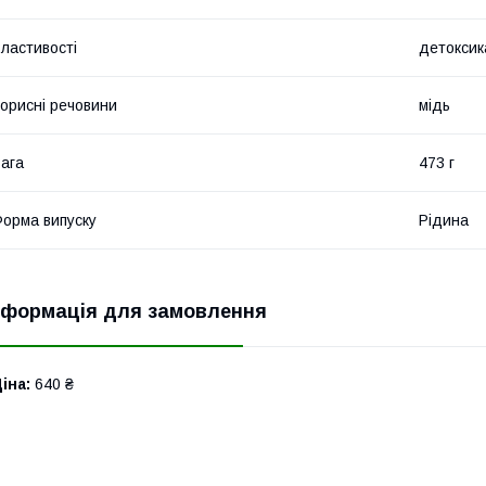
ластивості
детоксик
орисні речовини
мідь
ага
473 г
орма випуску
Рідина
нформація для замовлення
іна:
640 ₴