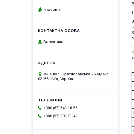
В
vavilon-s
З
в
З
п
Валентина
П
п
д
Київ вул. Братиславська 26 індекс
02156, Київ, Україна
+380 (67) 548-18-56
+380 (97) 209-71-42