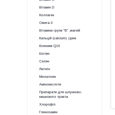
Вітамін D
Коллаген
Омега-3
Вітаміни групи "В" ,магній
Кальцій (calcium) ,Цинк
Коензим Q10
Біотин
Селен
Лютеїн
Мелатонін
Амінокислоти
Препарати для шлунково-
кишкового тракта
Хлорофіл
Глюкозамін