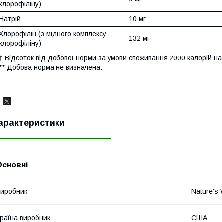
хлорофіліну)
Натрій
10 мг
Хлорофілін (з мідного комплексу
132 мг
хлорофіліну)
† Відсоток від добової норми за умови споживання 2000 калорій на
** Добова норма не визначена.
арактеристики
Основні
иробник
Nature's
раїна виробник
США