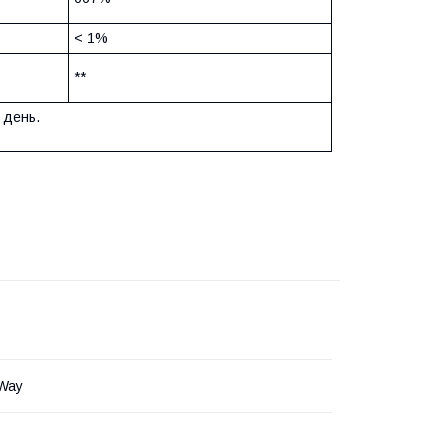
< 1%
**
 день.
 Way