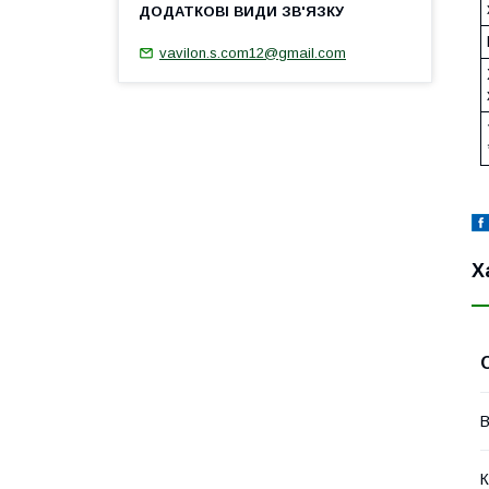
vavilon.s.com12@gmail.com
Х
В
К