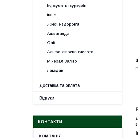
Куркума та куркумін
Інше
Жіноче здоров'я
Ашваганда
Олії
Альфа-ліпоєва кислота
З
Мінерал Залізо
П
Ламідан
Доставка та оплата
Відгуки
Д
КОНТАКТИ
в