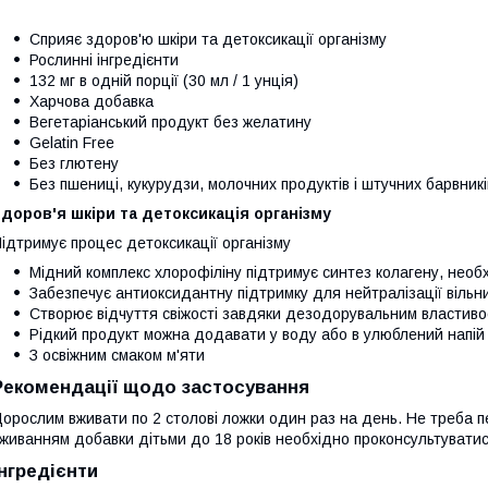
Сприяє здоров'ю шкіри та детоксикації організму
Рослинні інгредієнти
132 мг в одній порції (30 мл / 1 унція)
Харчова добавка
Вегетаріанський продукт без желатину
Gelatin Free
Без глютену
Без пшениці, кукурудзи, молочних продуктів і штучних барвникі
доров'я шкіри та детоксикація організму
ідтримує процес детоксикації організму
Мідний комплекс хлорофіліну підтримує синтез колагену, необ
Забезпечує антиоксидантну підтримку для нейтралізації вільн
Створює відчуття свіжості завдяки дезодорувальним властив
Рідкий продукт можна додавати у воду або в улюблений напій
З освіжним смаком м'яти
Рекомендації щодо застосування
орослим вживати по 2 столові ложки один раз на день. Не треба
живанням добавки дітьми до 18 років необхідно проконсультувати
Інгредієнти