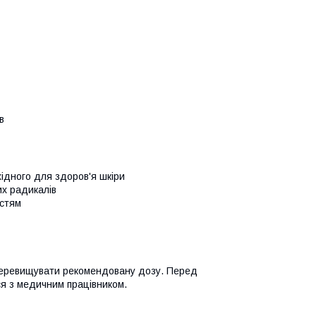
в
хідного для здоров'я шкіри
их радикалів
остям
 перевищувати рекомендовану дозу. Перед
ся з медичним працівником.