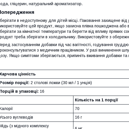
ода, гліцерин, натуральний ароматизатор.
Попередження
берігати в недоступному для дітей місці. Паковання захищене від
икористовуйте цей продукт, якщо захисна плівка пошкоджена або в
берігати за кімнатної температури та берегти від впливу прямих со
родукт треба зберігати в холодильнику. Використовуйте з обережн
еред застосуванням добавки під час вагітності, годування груддю
роконсультуватися з медичним працівником. У разі виникнення шлу
озу. Якщо симптоми зберігаються, припиніть вживання добавки та
Харчова цінність
Розмір порції:
2 столові ложки (30 мл / 1 унція)
Порцій в упаковці:
16
Кількість на 1 порції
Калорії
70
Усього вуглеводів
16 г
Мідь (з мідного комплексу
6 мг