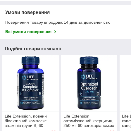
Умови повернення
Повернення товару впродовж 14 днів за домовленістю
Всі умови повернення
Подібні товари компанії
Life Extension, повний
Life Extension,
Life
біоактивний комплекс
оптимізований кверцитин,
капс
вітамінів групи B, 60
250 мг, 60 вегетаріанських
капс
вегетаріанських капсул
капсул