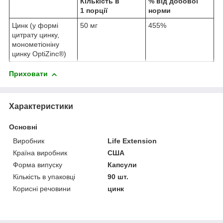
Кількість в
% від добової
1 порції
норми
Цинк (у формі
50 мг
455%
цитрату цинку,
монометіоніну
цинку OptiZinc®)
Приховати
Характеристики
Основні
Виробник
Life Extension
Країна виробник
США
Форма випуску
Капсули
Кількість в упаковці
90 шт.
Корисні речовини
цинк