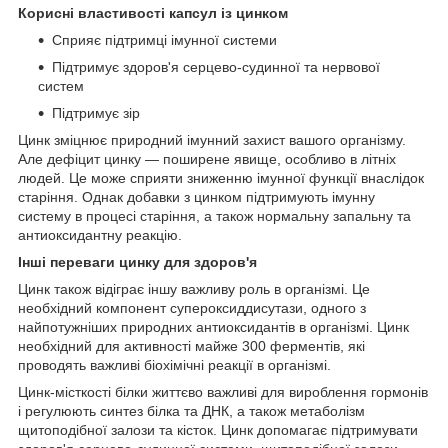
Корисні властивості капсул із цинком
Сприяє підтримці імунної системи
Підтримує здоров'я серцево-судинної та нервової
систем
Підтримує зір
Цинк зміцнює природний імунний захист вашого організму.
Але дефіцит цинку — поширене явище, особливо в літніх
людей. Це може сприяти зниженню імунної функції внаслідок
старіння. Однак добавки з цинком підтримують імунну
систему в процесі старіння, а також нормальну запальну та
антиоксидантну реакцію.
Інші переваги цинку для здоров'я
Цинк також відіграє іншу важливу роль в організмі. Це
необхідний компонент супероксиддисутази, одного з
найпотужніших природних антиоксидантів в організмі. Цинк
необхідний для активності майже 300 ферментів, які
проводять важливі біохімічні реакції в організмі.
Цинк-місткості білки життєво важливі для вироблення гормонів
і регулюють синтез білка та ДНК, а також метаболізм
щитоподібної залози та кісток. Цинк допомагає підтримувати