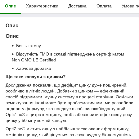
Опис
Характеристики
Доставка
Оплата
Умови п
Опис
Опис
Без глютену
Відсутність ГМО в складі підтверджена сертифікатом
Non GMO LE Certified
Харчова добавка
Що таке капсули з цинком?
Дослідження показали, що дефіцит цинку дуже поширений,
особливо в літніх людей. Добавки з цинком — ефективний
спосіб підтримати імунну систему в процесі старіння. Оскільки
всмоктування іноді може бути проблематичним, ми розробили
недорогу формулу, яка поєднує в собі високобіодоступний
OptiZinc® з цитратом цинку, щоб забезпечити ефективну дозу
цинку у 50 мг у кожній капсулі.
OptiZinc® містить одну з найбільш засвоюваних форм цинку,
метіоніат цинку, який цінується за свою чудову біодоступність.