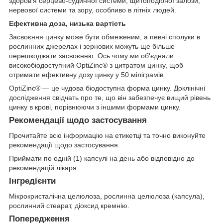
здоров'я серцево-судинної системи, щитоподібної залози,
нервової системи та зору, особливо в літніх людей.
Ефективна доза, низька вартість
Засвоєння цинку може бути обмеженим, а певні сполуки в
рослинних джерелах і зернових можуть ще більше
перешкоджати засвоєнню. Ось чому ми об'єднали
високобіодоступний OptiZinc® з цитратом цинку, щоб
отримати ефективну дозу цинку у 50 міліграмів.
OptiZinc® — це чудова біодоступна форма цинку. Доклінічні
дослідження свідчать про те, що він забезпечує вищий рівень
цинку в крові, порівнюючи з іншими формами цинку.
Рекомендації щодо застосування
Прочитайте всю інформацію на етикетці та точно виконуйте
рекомендації щодо застосування.
Приймати по одній (1) капсулі на день або відповідно до
рекомендацій лікаря.
Інгредієнти
Мікрокристалічна целюлоза, рослинна целюлоза (капсула),
рослинний стеарат, діоксид кремнію.
Попередження