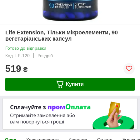
Life Extension, Тільки мікроелементи, 90
вегетаріанських капсул
Готово до відправки
Код: LF-120
Роздріб
519
₴
Купити
Опис
Характеристики
Доставка
Оплата
Умови п