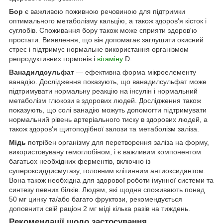
Бор
є важливою поживною речовиною для підтримки
оптимального метаболізму кальцію, а також здоров'я кісток і
суглобів. Споживання бору також може сприяти здоров'ю
простати. Виявлення, що він допомагає заглушити окисний
стрес і підтримує нормальне використання організмом
репродуктивних гормонів і
вітаміну
D.
Ванадилдсульфат
— ефективна форма мікроелементу
ванадію. Дослідження показують, що ванадилсульфат може
підтримувати нормальну реакцію на інсулін і нормальний
метаболізм глюкози в здорових людей. Дослідження також
показують, що солі ванадію можуть допомогти підтримувати
нормальний рівень артеріального тиску в здорових людей, а
також здоров'я щитоподібної залози та метаболізм заліза.
Мідь
потрібен організму для перетворення заліза на форму,
використовувану гемоглобіном, і є важливим компонентом
багатьох необхідних ферментів, включно із
супероксиддисмутазу, головним клітинним антиоксидантом.
Вона також необхідна для здорової роботи імунної системи та
синтезу певних білків. Людям, які щодня споживають понад
50 мг цинку та/або багато фруктози, рекомендується
доповнити свій раціон 2 мг міді кілька разів на тиждень.
Рекомендації щодо застосування