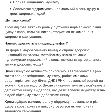
Сприяє зміцненню імунітету
Допомагає підтримувати нормальний рівень цукру в
крові здорових людей
Що таке хром?
Хром відіграє важливу роль у підтримці нормального рівня
цукру в крові, коли він використовується як компонент
здорового харчування.
Навіщо додають ванадилдульфат?
Ця форма мікроелементу ванадію сприяє здоров'ю
щитоподібної залози, метаболізму заліза та може
підтримувати нормальний рівень глюкози та артеріального
тиску в здорових людей.
Цинк
стимулює активність приблизно 300 ферментів. Цинк
також сприяє зміцненню імунітету, роботі смакових
рецепторів, синтезу білка, ДНК і РНК, нормальної реакції на
інсулін і багато іншого. Вікове зниження імунітету пов'язане з
дефіцитом цинку. Видалося, що деякі аспекти імунітету літніх
людей підтримуються добавками цинку.
Хром
відіграє важливу роль у підтримці нормального рівня
цукру в крові, коли він використовується як компонент
здорового харчування.