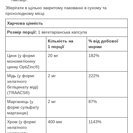
Зберігати в щільно закритому пакованні в сухому та
прохолодному місці.
Харчова цінність
Розмір порції:
1 вегетаріанська капсула
Кількість на
% від добової
1 порції
норми
Цинк (у формі
20 мг
182%
монометіоніну
цинку OptiZinc®)
Мідь (у формі
2 мг
222%
хелатного
бігліцинату міді)
(TRAACS®)
Марганець (у
2 мг
87%
формі сульфату
марганцю)
Хром (у формі
400 мкг
1143%
хелатного