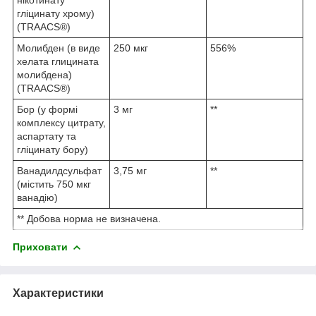
нікотинату
гліцинату хрому)
(TRAACS®)
Молибден (в виде
250 мкг
556%
хелата глицината
молибдена)
(TRAACS®)
Бор (у формі
3 мг
**
комплексу цитрату,
аспартату та
гліцинату бору)
Ванадилдсульфат
3,75 мг
**
(містить 750 мкг
ванадію)
** Добова норма не визначена.
Приховати
Характеристики