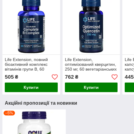
Life Extension, повний
Life Extension,
Life
біоактивний комплекс
оптимізований кверцитин,
капс
вітамінів групи B, 60
250 мг, 60 вегетаріанських
капс
вегетаріанських капсул
капсул
505
762
445
₴
₴
Купити
Купити
Акційні пропозиції та новинки
–5%