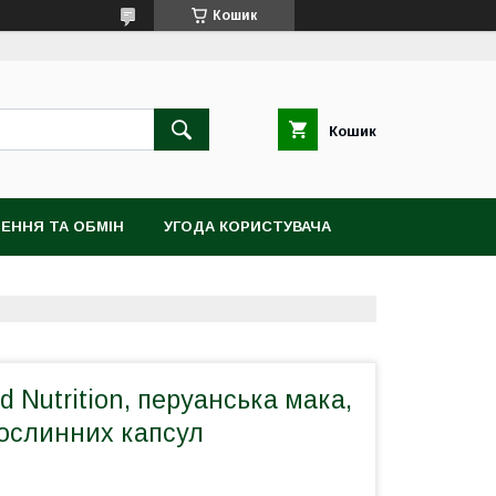
Кошик
Кошик
ЕННЯ ТА ОБМІН
УГОДА КОРИСТУВАЧА
ld Nutrition, перуанська мака,
рослинних капсул