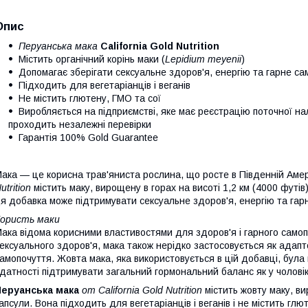
Опис
Перуанська мака
California Gold Nutrition
Містить органічний корінь маки (
Lepidium meyenii
)
Допомагає зберігати сексуальне здоров'я, енергію та гарне са
Підходить для вегетаріанців і веганів
Не містить глютену, ГМО та сої
Виробляється на підприємстві, яке має реєстрацію поточної на
проходить незалежні перевірки
Гарантія 100% Gold Guarantee
ака — це корисна трав'яниста рослина, що росте в Південній Аме
utrition
містить маку, вирощену в горах на висоті 1,2 км (4000 футі
я добавка може підтримувати сексуальне здоров'я, енергію та гар
ористь маки
ака відома корисними властивостями для здоров'я і гарного самоп
ексуального здоров'я, мака також нерідко застосовується як адапт
амопочуття. Жовта мака, яка використовується в цій добавці, була 
датності підтримувати загальний гормональний баланс як у чоловіків,
Перуанська мака
от California Gold Nutrition
містить жовту маку, ви
апсули. Вона підходить для вегетаріанців і веганів і не містить глю