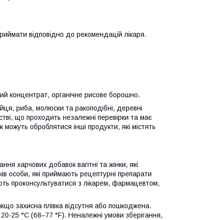
приймати відповідно до рекомендацій лікаря.
ий концентрат, органічне рисове борошно.
йця, риба, молюски та ракоподібні, деревні
стві, що проходить незалежні перевірки та має
 можуть оброблятися інші продукти, які містять
ння харчових добавок вагітні та жінки, які
ків особи, які приймають рецептурні препарати
ють проконсультуватися з лікарем, фармацевтом,
якщо захисна плівка відсутня або пошкоджена.
20-25 °C (68–77 °F). Неналежні умови зберігання,