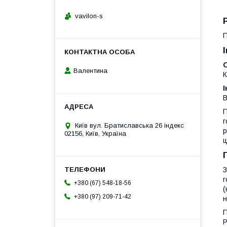
vavilon-s
П
О
Валентина
К
І
В
П
г
Київ вул. Братиславська 26 індекс
р
02156, Київ, Україна
ц
З
г
+380 (67) 548-18-56
(
+380 (97) 209-71-42
н
П
Р