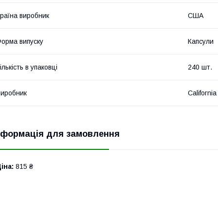
раїна виробник
США
орма випуску
Капсули
ількість в упаковці
240 шт.
иробник
California
нформація для замовлення
іна:
815 ₴