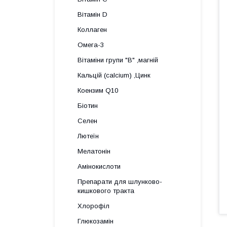
Вітамін D
Коллаген
Омега-3
Вітаміни групи "В" ,магній
Кальцій (calcium) ,Цинк
Коензим Q10
Біотин
Селен
Лютеїн
Мелатонін
Амінокислоти
Препарати для шлунково-
кишкового тракта
Хлорофіл
Глюкозамін