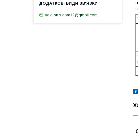
н
п
vavilon.s.com12@gmail.com
Х