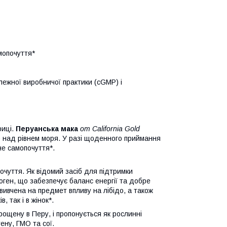
мопочуття*
лежної виробничої практики (cGMP) і
риці.
Перуанська мака
от California Gold
в) над рівнем моря. У разі щоденного приймання
не самопочуття*.
очуття. Як відомий засіб для підтримки
оген, що забезпечує баланс енергії та добре
вивчена на предмет впливу на лібідо, а також
 так і в жінок*.
рощену в Перу, і пропонується як рослинні
тену, ГМО та сої.