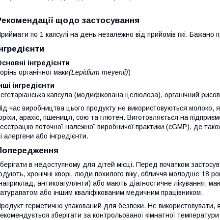
Рекомендації щодо застосування
риймати по 1 капсулі на день незалежно від прийомів їжі. Бажано 
Інгредієнти
сновні інгредієнти
орінь органічної маки
(Lepidium meyenii)
)
нші інгредієнти
егетаріанська капсула (модифікована целюлоза), органічний рисов
ід час виробництва цього продукту не використовуються молоко, я
оріхи, арахіс, пшениця, сою та глютен. Виготовляється на підприєм
еєстрацію поточної належної виробничої практики (cGMP), де також
і алергени або інгредієнти.
Попередження
берігати в недоступному для дітей місці. Перед початком застосува
одують, хронічні хворі, люди похилого віку, обличчя молодше 18 ро
наприклад, антикоагулянти) або мають діагностичне лікування, ма
атурапатом або іншим кваліфікованим медичним працівником.
родукт герметично упакований для безпеки. Не використовувати, 
екомендується зберігати за контрольованої кімнатної температури 