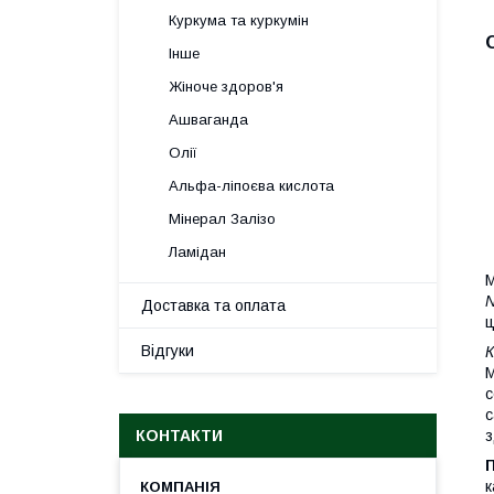
Куркума та куркумін
Інше
Жіноче здоров'я
Ашваганда
Олії
Альфа-ліпоєва кислота
Мінерал Залізо
Ламідан
М
N
Доставка та оплата
ц
Відгуки
К
М
с
с
з
КОНТАКТИ
к