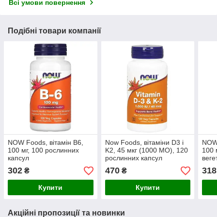
Всі умови повернення
Подібні товари компанії
NOW Foods, вітамін B6,
Now Foods, вітаміни D3 і
NOW 
100 мг, 100 рослинних
K2, 45 мкг (1000 МО), 120
100 
капсул
рослинних капсул
веге
302
470
318
₴
₴
Купити
Купити
Акційні пропозиції та новинки