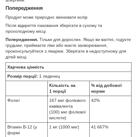
Попередження
Продукт може природно змінювати колір.
Після відкриття паковання зберігати в сухому та
прохолодному місці.
Попередження.
Тільки для дорослих. Якщо ви вагітні, годуєте
грудьми, приймаєте ліки або маєте захворювання,
проконсультуйтеся з лікарем. Зберігати в недоступному для
дітей місці.
Харчова цінність
Розмір порції:
1 леденец
Кількість на
% від добової
1 порції
норми
Фолат
167 мкг фолієвого
42%
еквівалента
(100) мкг фолієвої
кислоти)
Вітамін B-12 (у
1 мг (1000 мкг)
41 667%
формі