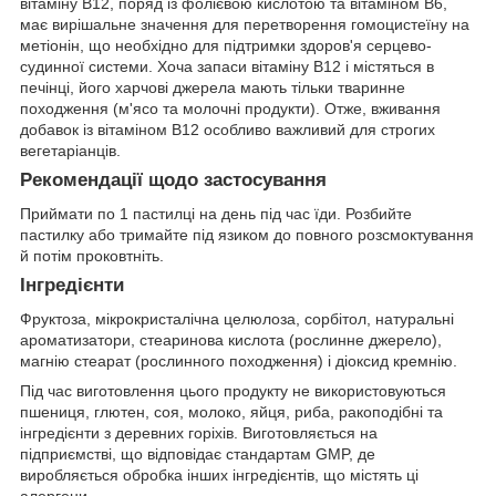
вітаміну B12, поряд із фолієвою кислотою та вітаміном B6,
має вирішальне значення для перетворення гомоцистеїну на
метіонін, що необхідно для підтримки здоров'я серцево-
судинної системи. Хоча запаси вітаміну B12 і містяться в
печінці, його харчові джерела мають тільки тваринне
походження (м'ясо та молочні продукти). Отже, вживання
добавок із вітаміном B12 особливо важливий для строгих
вегетаріанців.
Рекомендації щодо застосування
Приймати по 1 пастилці на день під час їди. Розбийте
пастилку або тримайте під язиком до повного розсмоктування
й потім проковтніть.
Інгредієнти
Фруктоза, мікрокристалічна целюлоза, сорбітол, натуральні
ароматизатори, стеаринова кислота (рослинне джерело),
магнію стеарат (рослинного походження) і діоксид кремнію.
Під час виготовлення цього продукту не використовуються
пшениця, глютен, соя, молоко, яйця, риба, ракоподібні та
інгредієнти з деревних горіхів. Виготовляється на
підприємстві, що відповідає стандартам GMP, де
виробляється обробка інших інгредієнтів, що містять ці
алергени.