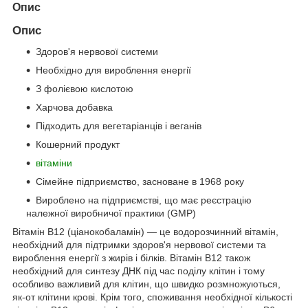
Опис
Опис
Здоров'я нервової системи
Необхідно для вироблення енергії
З фолієвою кислотою
Харчова добавка
Підходить для вегетаріанців і веганів
Кошерний продукт
вітаміни
Сімейне підприємство, засноване в 1968 року
Вироблено на підприємстві, що має реєстрацію
належної виробничої практики (GMP)
Вітамін B12 (ціанокобаламін) — це водорозчинний вітамін,
необхідний для підтримки здоров'я нервової системи та
вироблення енергії з жирів і білків. Вітамін B12 також
необхідний для синтезу ДНК під час поділу клітин і тому
особливо важливий для клітин, що швидко розмножуються,
як-от клітини крові. Крім того, споживання необхідної кількості