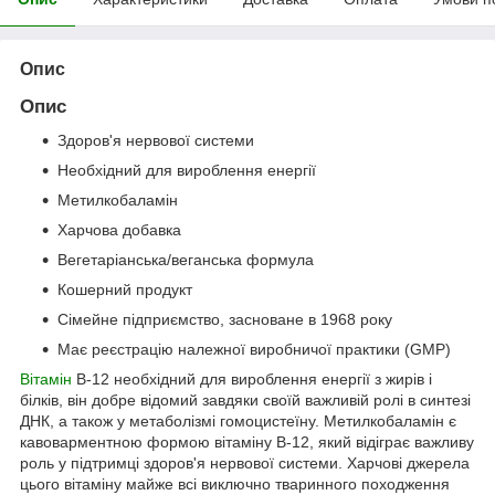
Опис
Опис
Здоров'я нервової системи
Необхідний для вироблення енергії
Метилкобаламін
Харчова добавка
Вегетаріанська/веганська формула
Кошерний продукт
Сімейне підприємство, засноване в 1968 року
Має реєстрацію належної виробничої практики (GMP)
Вітамін
B-12 необхідний для вироблення енергії з жирів і
білків, він добре відомий завдяки своїй важливій ролі в синтезі
ДНК, а також у метаболізмі гомоцистеїну. Метилкобаламін є
кавоварментною формою вітаміну B-12, який відіграє важливу
роль у підтримці здоров'я нервової системи. Харчові джерела
цього вітаміну майже всі виключно тваринного походження