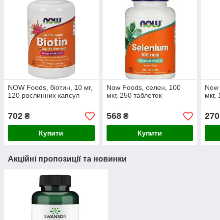
NOW Foods, біотин, 10 мг,
Now Foods, селен, 100
Now 
120 рослинних капсул
мкг, 250 таблеток
мкг,
702
568
270
₴
₴
Купити
Купити
Акційні пропозиції та новинки