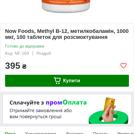
Now Foods, Methyl B-12, метилкобаламін, 1000
мкг, 100 таблеток для розсмоктування
Готово до відправки
Код: NF-169
Роздріб
395
₴
Купити
Опис
Характеристики
Доставка
Оплата
Умови п