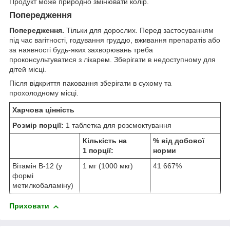
Продукт може природно змінювати колір.
Попередження
Попередження.
Тільки для дорослих. Перед застосуванням
під час вагітності, годування груддю, вживання препаратів або
за наявності будь-яких захворювань треба
проконсультуватися з лікарем. Зберігати в недоступному для
дітей місці.
Після відкриття паковання зберігати в сухому та
прохолодному місці.
Харчова цінність
Розмір порції:
1 таблетка для розсмоктування
Кількість на
% від добової
1 порції:
норми
Вітамін B-12 (у
1 мг (1000 мкг)
41 667%
формі
метилкобаламіну)
Приховати