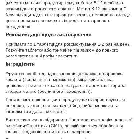
(м'ясо та молочні продукти), тому добавки B-12 особливо
важливі для строгих вегетаріанців. Метил B-12 від компанії
Now підходить для вегетаріанців і веганів, оскільки до складу
цього препарату не входять інгредієнти тваринного
походження.
Рекомендації щодо застосування
Приймати по 1 таблетці для розсмоктування 1-2 раз на день.
Розжуйте таблетку або тримайте під язиком до повного
розсмоктування й потім проковтніть.
Інгредієнти
Фруктоза, сорбітол, гідроксипропілцелюлоза, стеаринова
кислота (рослинного походження), мікрокристалічна
целюлоза, лимонна кислота, натуральні ароматизатори та
стеарат магнію (рослинного походження).
Під час виготовлення цього продукту не використовуються
пшениця, глютен, соя, молоко, яйця, риба, молюски та
інгредієнти з деревних горіхів.
Виготовляється на підприємстві, що має реєстрацію належної
виробничої практики (GMP), де здійснюється оброблення
інших інгредієнтів, що містять ці алергени.