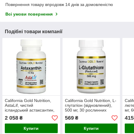
Повернення товару впродовж 14 днів за домовленістю
Всі умови повернення
Подібні товари компанії
California Gold Nutrition,
California Gold Nutrition, L-
Calif
AstaLif, чистий
глутатіон (відновлений),
люте
ісландський астаксантин,
500 мг, 30 рослинних
мг, 
12 мг, 120 рослинних
капсул
табл
2 058
569
415
₴
₴
м'яких таблеток
Купити
Купити