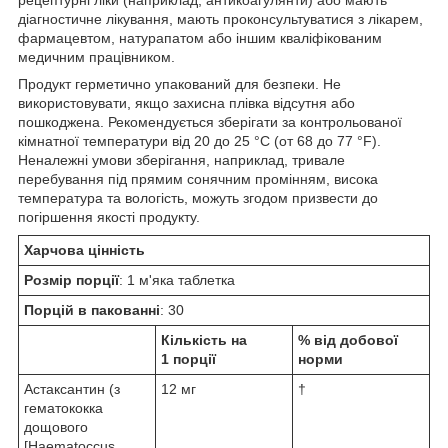
рецептурні ліки (наприклад, антикоагулянти) або мають
діагностичне лікування, мають проконсультуватися з лікарем,
фармацевтом, натурапатом або іншим кваліфікованим
медичним працівником.
Продукт герметично упакований для безпеки. Не
використовувати, якщо захисна плівка відсутня або
пошкоджена. Рекомендується зберігати за контрольованої
кімнатної температури від 20 до 25 °C (от 68 до 77 °F).
Неналежні умови зберігання, наприклад, тривале
перебування під прямим сонячним промінням, висока
температура та вологість, можуть згодом призвести до
погіршення якості продукту.
Харчова цінність
Розмір порції
: 1 м'яка таблетка
Порцій в пакованні
: 30
Кількість на
% від добової
1 порції
норми
Астаксантин (з
12 мг
†
гематококка
дощового
[Haematoccus