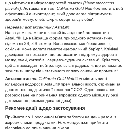
що міститься в мікроводоростей гематок
(Haematococcus
pluvialis).
Астаксантин
от California Gold Nutrition
містить цей
ефективний антиоксидант, який допомагає підтримувати
здоров'я мозку, очей, шкіри, серця та суглобів*.
Переваги астаксантину AstaLif®
Наша домішка містить чистий ісландський астаксантин
AstaLif®. Це найкраща форма природного астаксантину,
відома як 3S, 3'S-ізомер. Вона вважається біоактивною,
оскільки може долати гематоенцефалічний бар'єр*. Клінічні
дослідження показали, що астаксантин підтримує здоров'я
мозку, очей, суглобів і серцево-судинної системи*. Крім того,
цей антиоксидант нейтралізує вільні радикали, що допомагає
захистити шкіру від негативного впливу сонячних променів*.
Астаксантин
от California Gold Nutrition
містить чисті
ісландські водорості AstaLif® преміальної якості, отримані за
допомогою надкритичної технології CO2. Одне паковання
розраховане на приймання впродовж одного місяця (у разі
дотримання рекомендованої дози)
Рекомендації щодо застосування
Приймати по 1 рослинної м'якої таблетки на день разом із
жировмісними продуктами. Рекомендується приймати
відповідно до призначення лікаря.