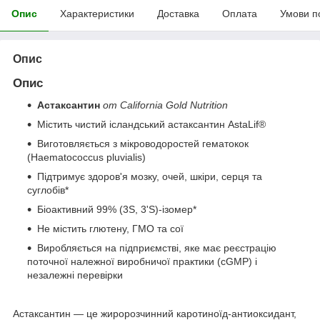
Опис
Характеристики
Доставка
Оплата
Умови п
Опис
Опис
Астаксантин
от California Gold Nutrition
Містить чистий ісландський астаксантин AstaLif®
Виготовляється з мікроводоростей гематокок
(Haematococcus pluvialis)
Підтримує здоров'я мозку, очей, шкіри, серця та
суглобів*
Біоактивний 99% (3S, 3'S)-ізомер*
Не містить глютену, ГМО та сої
Виробляється на підприємстві, яке має реєстрацію
поточної належної виробничої практики (cGMP) і
незалежні перевірки
Астаксантин — це жиророзчинний каротиноїд-антиоксидант,