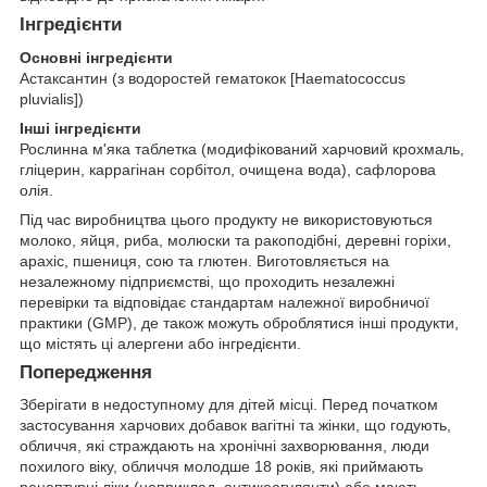
Інгредієнти
Основні інгредієнти
Астаксантин (з водоростей гематокок [Haematococcus
pluvialis])
Інші інгредієнти
Рослинна м'яка таблетка (модифікований харчовий крохмаль,
гліцерин, каррагінан сорбітол, очищена вода), сафлорова
олія.
Під час виробництва цього продукту не використовуються
молоко, яйця, риба, молюски та ракоподібні, деревні горіхи,
арахіс, пшениця, сою та глютен. Виготовляється на
незалежному підприємстві, що проходить незалежні
перевірки та відповідає стандартам належної виробничої
практики (GMP), де також можуть оброблятися інші продукти,
що містять ці алергени або інгредієнти.
Попередження
Зберігати в недоступному для дітей місці. Перед початком
застосування харчових добавок вагітні та жінки, що годують,
обличчя, які страждають на хронічні захворювання, люди
похилого віку, обличчя молодше 18 років, які приймають