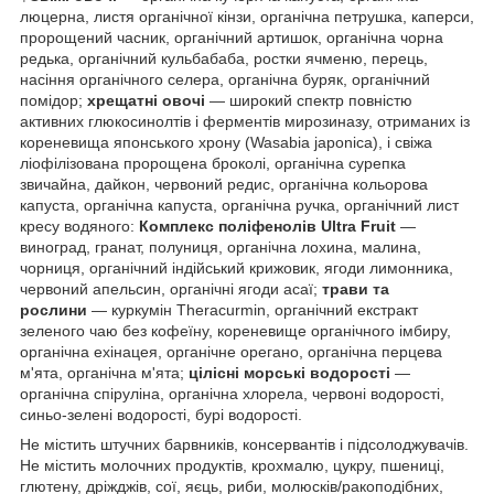
люцерна, листя органічної кінзи, органічна петрушка, каперси,
пророщений часник, органічний артишок, органічна чорна
редька, органічний кульбабаба, ростки ячменю, перець,
насіння органічного селера, органічна буряк, органічний
помідор;
хрещатні овочі
— широкий спектр повністю
активних глюкосинолтів і ферментів мирозиназу, отриманих із
кореневища японського хрону (Wasabia japonica), і свіжа
ліофілізована пророщена броколі, органічна сурепка
звичайна, дайкон, червоний редис, органічна кольорова
капуста, органічна капуста, органічна ручка, органічний лист
кресу водяного:
Комплекс поліфенолів Ultra Fruit
—
виноград, гранат, полуниця, органічна лохина, малина,
чорниця, органічний індійський крижовик, ягоди лимонника,
червоний апельсин, органічні ягоди асаї;
трави та
рослини
— куркумін Theracurmin, органічний екстракт
зеленого чаю без кофеїну, кореневище органічного імбиру,
органічна ехінацея, органічне орегано, органічна перцева
м'ята, органічна м'ята;
цілісні морські водорості
—
органічна спіруліна, органічна хлорела, червоні водорості,
синьо-зелені водорості, бурі водорості.
Не містить штучних барвників, консервантів і підсолоджувачів.
Не містить молочних продуктів, крохмалю, цукру, пшениці,
глютену, дріжджів, сої, яєць, риби, молюсків/ракоподібних,