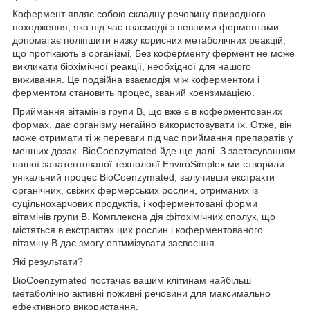
Кофермент являє собою складну речовину природного
походження, яка під час взаємодії з певними ферментами
допомагає поліпшити низку корисних метаболічних реакцій,
що протікають в організмі. Без коферменту фермент не може
викликати біохімічної реакції, необхідної для нашого
виживання. Це подвійна взаємодія між коферментом і
ферментом становить процес, званий коензимацією.
Приймання вітамінів групи B, що вже є в коферментованих
формах, дає організму негайно використовувати їх. Отже, він
може отримати ті ж переваги під час приймання препаратів у
менших дозах. BioCoenzymated йде ще далі. З застосуванням
нашої запатентованої технології EnviroSimplex ми створили
унікальний процес BioCoenzymated, залучивши екстракти
органічних, свіжих фермерських рослин, отриманих із
суцільнохарчових продуктів, і коферментовані форми
вітамінів групи B. Комплексна дія фітохімічних сполук, що
містяться в екстрактах цих рослин і коферментованого
вітаміну B дає змогу оптимізувати засвоєння.
Які результати?
BioCoenzymated постачає вашим клітинам найбільш
метаболічно активні поживні речовини для максимально
ефективного використання.