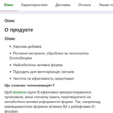
Опис
Характеристики
Доставка
Оплата
Умови п
Опис
О продукте
Опис
Харчова добавка
Рослинні екстракти, оброблені за технологією
EnviroSimplex
Найсеболічно активна форма
Підходить для вегетаріанців і веганів
Чистота та ефективність гарантовані
Що означає «коензимація»?
Щоб
вітаміни
групи B ефективно використовувалися
організмом, вони спочатку мають перетворитися на
метаболічно активні коферментні форми. Так, наприклад,
кавоварментною формою вітаміну B2 є рибофлавін-5'-
фосфат.