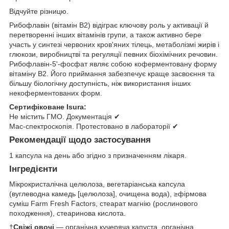
Відчуйте різницю.
Рибофлавін (вітамін B2) відіграє ключову роль у активації й
перетворенні інших вітамінів групи, а також активно бере
участь у синтезі червоних кров'яних тілець, метаболізмі жирів і
глюкози, виробництві та регуляції певних біохімічних речовин.
Рибофлавін-5'-фосфат являє собою коферментовану форму
вітаміну B2. Його приймання забезпечує краще засвоєння та
більшу біологічну доступність, ніж використання інших
некоферментованих форм.
Сертифіковане Isura:
Не містить ГМО. Документація ✔
Мас-спектроскопія. Протестовано в лабораторії ✔
Рекомендації щодо застосування
1 капсула на день або згідно з призначенням лікаря.
Інгредієнти
Мікрокристалічна целюлоза, вегетаріанська капсула
(вуглеводна камедь [целюлоза], очищена вода), ≥фірмова
суміш Farm Fresh Factors, стеарат магнію (рослинового
походження), стеаринова кислота.
†
Свіжі овочі
— органічна кучеряча капуста, органічна