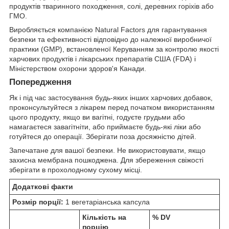
продуктів тваринного походження, солі, деревних горіхів або
ГМО.
Виробляється компанією Natural Factors для гарантування
безпеки та ефективності відповідно до належної виробничої
практики (GMP), встановленої Керуванням за контролю якості
харчових продуктів і лікарських препаратів США (FDA) і
Міністерством охорони здоров'я Канади.
Попередження
Як і під час застосування будь-яких інших харчових добавок,
проконсультуйтеся з лікарем перед початком використанням
цього продукту, якщо ви вагітні, годуєте грудьми або
намагаєтеся завагітніти, або приймаєте будь-які ліки або
готуйтеся до операції. Зберігати поза досяжністю дітей.
Запечатане для вашої безпеки. Не використовувати, якщо
захисна мембрана пошкоджена. Для збереження свіжості
зберігати в прохолодному сухому місці.
Додаткові факти
Розмір порції:
1 вегетаріанська капсула
Кількість на
% DV
порцію