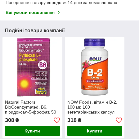
Повернення товару впродовж 14 днів за домовленістю
Всі умови повернення
Подібні товари компанії
Natural Factors,
NOW Foods, вітамін B-2,
BioCoenzymated, B6,
100 мг, 100
піридоксал-5-фосфат, 50
вегетаріанських капсул
мг, 30 вегетаріанських
308
318
₴
₴
капсул
Купити
Купити