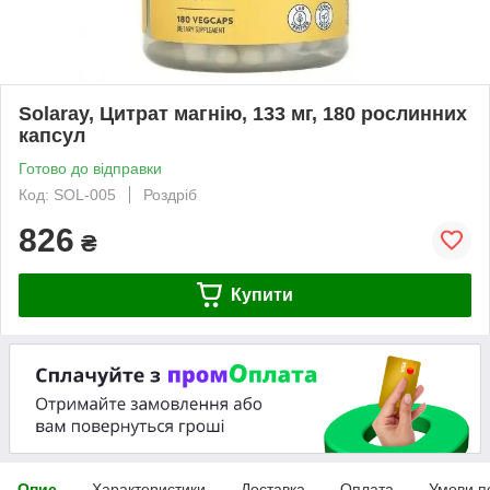
Solaray, Цитрат магнію, 133 мг, 180 рослинних
капсул
Готово до відправки
Код: SOL-005
Роздріб
826
₴
Купити
Опис
Характеристики
Доставка
Оплата
Умови п