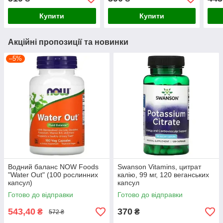
Купити
Купити
Акційні пропозиції та новинки
–5%
Водний баланс NOW Foods
Swanson Vitamins, цитрат
"Water Out" (100 рослинних
калію, 99 мг, 120 веганських
капсул)
капсул
Готово до відправки
Готово до відправки
543,40
370
₴
₴
572 ₴