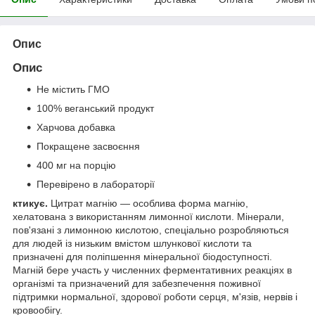
Опис
Опис
Не містить ГМО
100% веганський продукт
Харчова добавка
Покращене засвоєння
400 мг на порцію
Перевірено в лабораторії
ктикує.
Цитрат магнію — особлива форма магнію,
хелатована з використанням лимонної кислоти. Мінерали,
пов'язані з лимонною кислотою, спеціально розробляються
для людей із низьким вмістом шлункової кислоти та
призначені для поліпшення мінеральної біодоступності.
Магній бере участь у численних ферментативних реакціях в
організмі та призначений для забезпечення поживної
підтримки нормальної, здорової роботи серця, м'язів, нервів і
кровообігу.