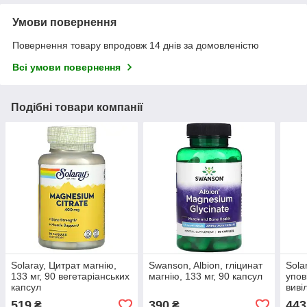
Умови повернення
Повернення товару впродовж 14 днів за домовленістю
Всі умови повернення
Подібні товари компанії
Solaray, Цитрат магнію,
Swanson, Albion, гліцинат
Solar
133 мг, 90 вегетаріанських
магнію, 133 мг, 90 капсул
упов
капсул
виві
росл
519
390
443
₴
₴