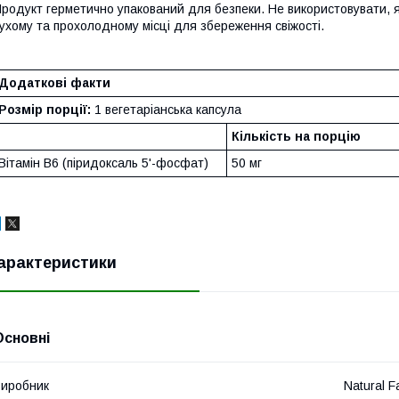
родукт герметично упакований для безпеки. Не використовувати, я
ухому та прохолодному місці для збереження свіжості.
Додаткові факти
Розмір порції:
1 вегетаріанська капсула
Кількість на порцію
Вітамін B6 (піридоксаль 5'-фосфат)
50 мг
арактеристики
Основні
иробник
Natural F