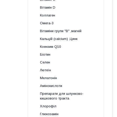
Вітамін D
Коллаген
Омега-3
Вітаміни групи "В" ,магній
Кальцій (calcium) ,Цинк
Коензим Q10
Біотин
Селен
Лютеїн
Мелатонін
Амінокислоти
Препарати для шлунково-
кишкового тракта
Хлорофіл
Глюкозамін