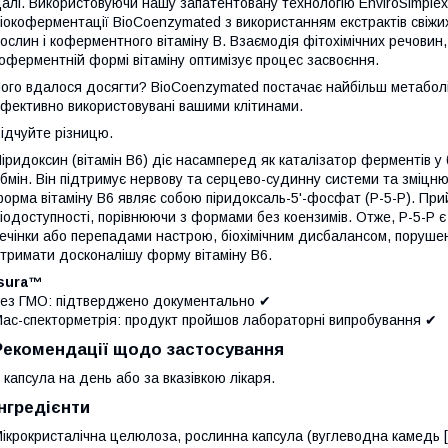
алі. Використовуючи нашу запатентовану технологію EnviroSimplex
іокоферментації BioCoenzymated з використанням екстрактів свіжи
ослин і коферментного вітаміну B. Взаємодія фітохімічних речовин,
оферментній формі вітаміну оптимізує процес засвоєння.
ого вдалося досягти? BioCoenzymated постачає найбільш метаболі
фективно використовувані вашими клітинами.
ідчуйте різницю.
іридоксин (вітамін B6) діє насамперед як каталізатор ферментів у
бмін. Він підтримує нервову та серцево-судинну системи та зміцн
орма вітаміну B6 являє собою піридоксаль-5'-фосфат (P-5-P). Пр
іодоступності, порівнюючи з формами без коензимів. Отже, P-5-P
ечінки або перепадами настрою, біохімічним дисбалансом, порушен
тримати досконалішу форму вітаміну B6.
Isura™
ез ГМО: підтверджено документально ✔
ас-спекторметрія: продукт пройшов лабораторні випробування ✔
Рекомендації щодо застосування
 капсула на день або за вказівкою лікаря.
Інгредієнти
ікрокристалічна целюлоза, рослинна капсула (вуглеводна камедь 