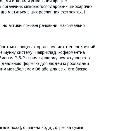
®, ми створили унікальний процес
х органічних сільськогосподарських цінохарячих
 що містяться в цих рослинних екстрактах, і
чно активні поживні речовини, максимально
 багатьох процесах організму, як-от енергетичний
ює імунну систему. Наприклад, коферментна
иймання P-5-P сприяє кращому всмоктуванню та
 є ідеальною формою для людей із розладами
им метаболізмом B6 або для всіх, хто бажає
[целюлоза], очищена вода), фірмова суміш