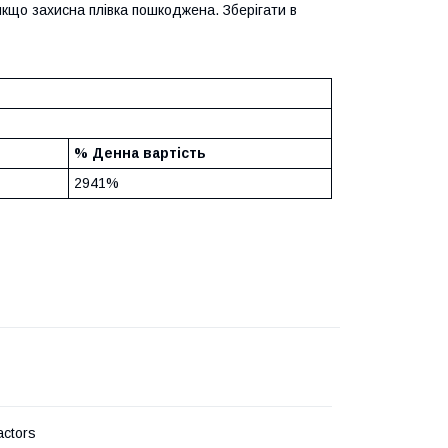
кщо захисна плівка пошкоджена. Зберігати в
% Денна вартість
2941%
actors