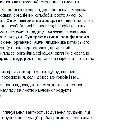
ослинного походження), стеаринова кислота.
тя органічного коріандру, органічна петрушка,
едька, органічний кульбаби, росте ячменю,
мат.
Овочі сімейства хрещатих:
широкий спектр
а васабі (Wasabia japonica) і ліофілізованих
ської, червоного редису, органічної кольорової
листя жерухи.
Суперефективні поліфеноли з
лохини, органічної амли, лимонника китайського,
мін (у формі теракурміну), органічний
илище), органічна ехінацея, органічне орегано,
орські водорості:
органічна спіруліна, органічна
них продуктів, крохмалю, цукру, пшениці,
о походження, солі, деревних горіхів і ГМО.
тивності відповідно до стандартів належної
нагляду за якістю харчових продуктів і
и.
 планування вагітності, годування грудьми, під
хірургічної операції треба проконсультуватися з