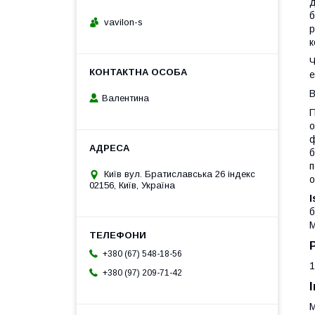
д
б
vavilon-s
р
к
Ч
е
В
Валентина
П
о
ф
б
п
Київ вул. Братиславська 26 індекс
о
02156, Київ, Україна
б
М
+380 (67) 548-18-56
1
+380 (97) 209-71-42
М