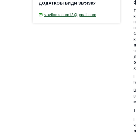
ф
†
vavilon.s.com12@gmail.com
к
п
п
с
к
ч
д
о
х
Н
г
В
в
м
П
ч
л