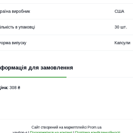
раїна виробник
США
ількість в упаковці
30 шт.
орма випуску
Капсули
нформація для замовлення
іна:
308 ₴
Сайт створений на маркетплейсі
Prom.ua
vavilon-s |
Поскаржитися на контент
|
Політика конфіденційності