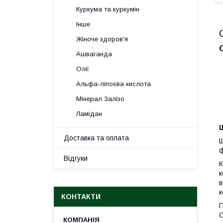
Куркума та куркумін
Інше
Жіноче здоров'я
Ашваганда
Олії
Альфа-ліпоєва кислота
Мінерал Залізо
Ламідан
Доставка та оплата
ф
Відгуки
К
к
в
к
КОНТАКТИ
П
О