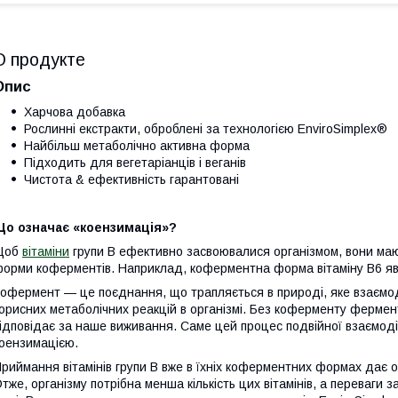
О продукте
Опис
Харчова добавка
Рослинні екстракти, оброблені за технологією EnviroSimplex®
Найбільш метаболічно активна форма
Підходить для вегетаріанців і веганів
Чистота & ефективність гарантовані
Що означає «коензимація»?
Щоб
вітаміни
групи B ефективно засвоювалися організмом, вони мают
орми коферментів. Наприклад, коферментна форма вітаміну B6 яв
офермент — це поєднання, що трапляється в природі, яке взаємод
орисних метаболічних реакцій в організмі. Без коферменту фермен
ідповідає за наше виживання. Саме цей процес подвійної взаємод
оензимацією.
риймання вітамінів групи B вже в їхніх коферментних формах дає 
тже, організму потрібна менша кількість цих вітамінів, а переваг