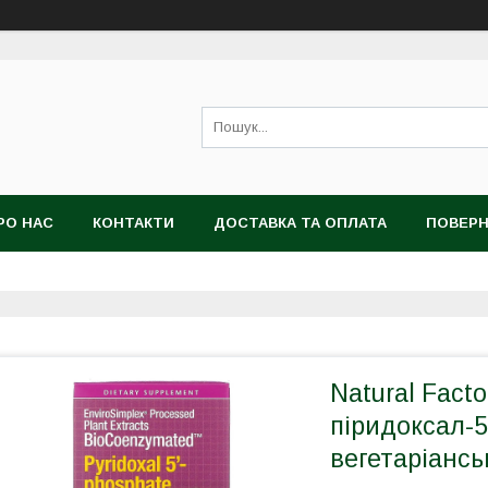
РО НАС
КОНТАКТИ
ДОСТАВКА ТА ОПЛАТА
ПОВЕРН
Natural Fact
піридоксал-5
вегетаріансь