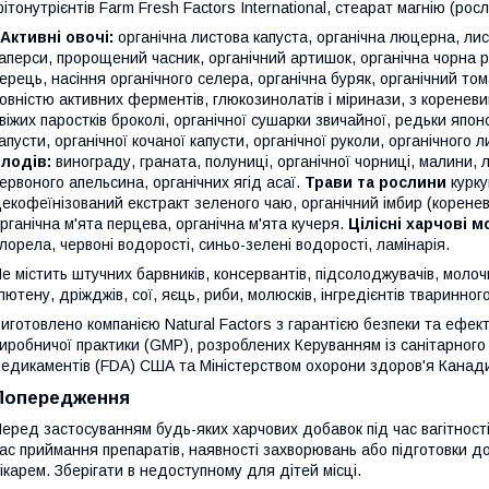
ітонутрієнтів Farm Fresh Factors International, стеарат магнію (р
Активні овочі:
органічна листова капуста, органічна люцерна, лис
аперси, пророщений часник, органічний артишок, органічна чорна р
ерець, насіння органічного селера, органічна буряк, органічний то
овністю активних ферментів, глюкозинолатів і міринази, з кореневищ
віжих паростків броколі, органічної сушарки звичайної, редьки япон
апусти, органічної кочаної капусти, органічної руколи, органічного 
плодів:
винограду, граната, полуниці, органічної чорниці, малини, 
ервоного апельсина, органічних ягід асаї.
Трави та рослини
курку
екофеїнізований екстракт зеленого чаю, органічний імбир (коренев
рганічна м'ята перцева, органічна м'ята кучеря.
Цілісні харчові м
лорела, червоні водорості, синьо-зелені водорості, ламінарія.
е містить штучних барвників, консервантів, підсолоджувачів, молоч
лютену, дріжджів, сої, яєць, риби, молюсків, інгредієнтів тваринног
иготовлено компанією Natural Factors з гарантією безпеки та ефек
иробничої практики (GMP), розроблених Керуванням із санітарного 
едикаментів (FDA) США та Міністерством охорони здоров'я Канад
Попередження
еред застосуванням будь-яких харчових добавок під час вагітності,
ас приймання препаратів, наявності захворювань або підготовки до 
ікарем. Зберігати в недоступному для дітей місці.