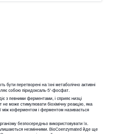
ь бути перетворені на їхні метаболічно активні
ляє собою піридоксаль-5'-фосфат.
іє з певними ферментами, і сприяє низці
т не може стимулювати біохімічну реакцію, яка
ії між коферментом і ферментом називається
організму безпосередньо використовувати їх.
и залишаються незмінними. BioCoenzymated йде ще