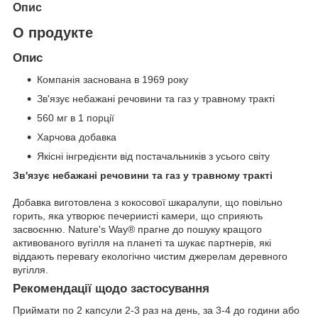
Опис
О продукте
Опис
Компанія заснована в 1969 року
Зв'язує небажані речовини та газ у травному тракті
560 мг в 1 порції
Харчова добавка
Якісні інгредієнти від постачальників з усього світу
Зв'язує небажані речовини та газ у травному тракті
Добавка виготовлена з кокосової шкаралупи, що повільно
горить, яка утворює печериисті камери, що сприяють
засвоєнню. Nature's Way® прагне до пошуку кращого
активованого вугілля на планеті та шукає партнерів, які
віддають перевагу екологічно чистим джерелам деревного
вугілля.
Рекомендації щодо застосування
Приймати по 2 капсули 2-3 раз на день, за 3-4 до години або