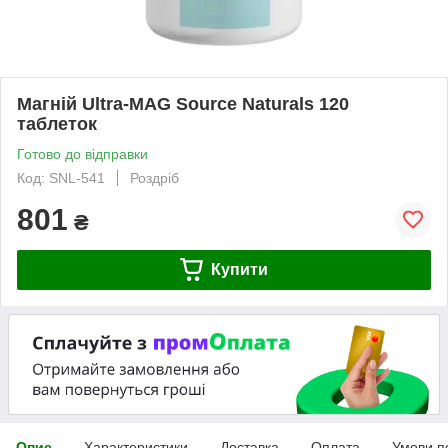
Магній Ultra-MAG Source Naturals 120
таблеток
Готово до відправки
Код: SNL-541
Роздріб
801
₴
Купити
Опис
Характеристики
Доставка
Оплата
Умови п