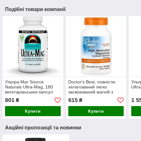
Подібні товари компанії
Ультра-Маг Source
Doctor's Best, повністю
Ульт
Naturals Ultra-Mag, 180
хелатований легко
Ultr
вегетаріанських капсул
засвоюваний магній з
мікроелементами Albion,
801
615
1 5
₴
₴
100 мг, 120 таблеток
Купити
Купити
Акційні пропозиції та новинки