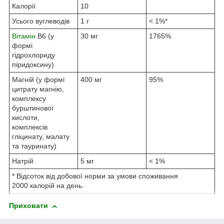
Калорії
10
Усього вуглеводів
1 г
< 1%*
Вітамін
B6 (у
30 мг
1765%
формі
гідрохлориду
піридоксину)
Магній (у формі
400 мг
95%
цитрату магнію,
комплексу
бурштинової
кислоти,
комплексів
гліцинату, малату
та тауринату)
Натрій
5 мг
< 1%
* Відсоток від добової норми за умови споживання
2000 калорій на день.
Приховати