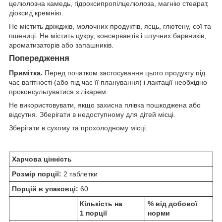
целюлозна камедь, гідроксипропілцелюлоза, магнію стеарат,
діоксид кремнію.
Не містить дріжджів, молочних продуктів, яєць, глютену, сої та
пшениці. Не містить цукру, консервантів і штучних барвників,
ароматизаторів або запашників.
Попередження
Примітка.
Перед початком застосування цього продукту під
час вагітності (або під час її планування) і лактації необхідно
проконсультуватися з лікарем.
Не використовувати, якщо захисна плівка пошкоджена або
відсутня. Зберігати в недоступному для дітей місці.
Зберігати в сухому та прохолодному місці.
Харчова цінність
Розмір порції:
2 таблетки
Порцій в упаковці:
60
Кількість на
% від добової
1 порції
норми