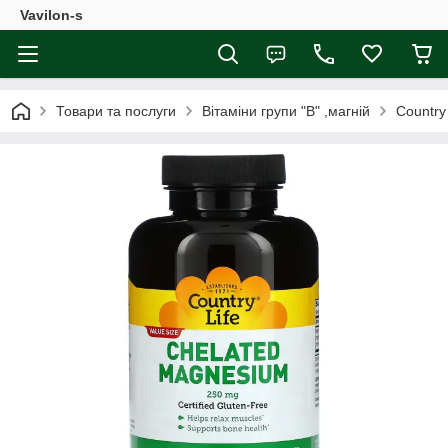
Vavilon-s
Товари та послуги
Вітаміни групи "В" ,магній
Country