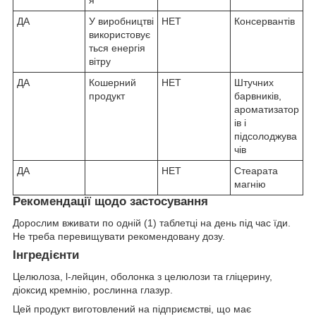
я
ДА
У виробництві
НЕТ
Консервантів
використовує
ться енергія
вітру
ДА
Кошерний
НЕТ
Штучних
продукт
барвників,
ароматизатор
ів і
підсолоджува
чів
ДА
НЕТ
Стеарата
магнію
Рекомендації щодо застосування
Дорослим вживати по одній (1) таблетці на день під час їди.
Не треба перевищувати рекомендовану дозу.
Інгредієнти
Целюлоза, l-лейцин, оболонка з целюлози та гліцерину,
діоксид кремнію, рослинна глазур.
Цей продукт виготовлений на підприємстві, що має