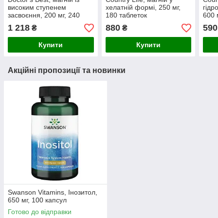
високим ступенем
хелатній формі, 250 мг,
гідр
засвоєння, 200 мг, 240
180 таблеток
600 
таблеток
1 218
880
590
₴
₴
Купити
Купити
Акційні пропозиції та новинки
Swanson Vitamins, Інозитол,
650 мг, 100 капсул
Готово до відправки