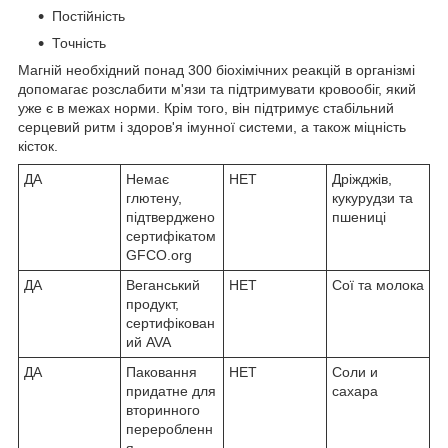
Постійність
Точність
Магній необхідний понад 300 біохімічних реакцій в організмі
допомагає розслабити м'язи та підтримувати кровообіг, який
уже є в межах норми. Крім того, він підтримує стабільний
серцевий ритм і здоров'я імунної системи, а також міцність
кісток.
ДА
Немає
НЕТ
Дріжджів,
глютену,
кукурудзи та
підтверджено
пшениці
сертифікатом
GFCO.org
ДА
Веганський
НЕТ
Сої та молока
продукт,
сертифікован
ий AVA
ДА
Паковання
НЕТ
Соли и
придатне для
сахара
вторинного
переробленн