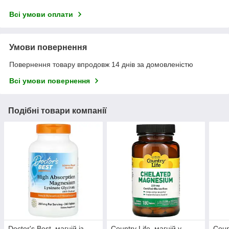
Всі умови оплати
Умови повернення
Повернення товару впродовж 14 днів за домовленістю
Всі умови повернення
Подібні товари компанії
Doctor's Best, магній із
Country Life, магній у
Coun