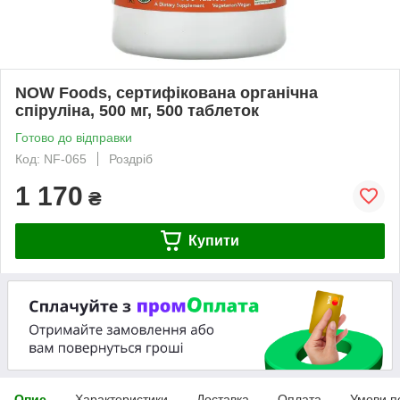
NOW Foods, сертифікована органічна
спіруліна, 500 мг, 500 таблеток
Готово до відправки
Код: NF-065
Роздріб
1 170
₴
Купити
Опис
Характеристики
Доставка
Оплата
Умови п