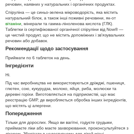
речовин, наявних у натуральних і органічних продуктах.
Спіруліна — це синьо-зелена мікроводорість, яка містить
натуральний білок, а також інші поживні речовини, як-от
вітаміни
, мінерали та гамма-ліноленова кислота (ГЛК).
Таблетки із сертифікованої органічної спіруліни від Now® —
це чистий продукт, що не містить допоміжних і зв'язувальних
речовин або добавок.
Рекомендації щодо застосування
Приймати по 6 таблеток на день.
Інгредієнти
Ні.
Під час виробництва не використовуються дріжджі, пшениця,
глютен, сою, кукурудза, молоко, яйця, риба, молюски та
деревні горіхи. Виготовляється на підприємстві, що має
реєстрацію GMP, де виробляється обробка інших інгредієнтів,
що містять ці алергени.
Попередження
Тільки для дорослих. Якщо ви вагітні, годуєте грудьми,
приймаєте ліки або маєте захворювання, проконсультуйтеся з
лікарем. Зберігати в недоступному для дітей місці.