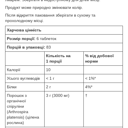
Продукт може природно змінювати колір.
Після відкриття паковання зберігати в сухому та
прохолодному місці.
Харчова цінність
Розмір порції:
6 таблеток
Порцій в упаковці:
83
Кількість на
% від добової
1 порції
норми
Калорії
10
Усього вуглеводів
< 1 г
< 1%*
Білки
2 г
4%*
Порошок з
3 г (3000 мг)
†
органічної
спіруліни
(Arthrospira
platensis) (цілена
рослина)