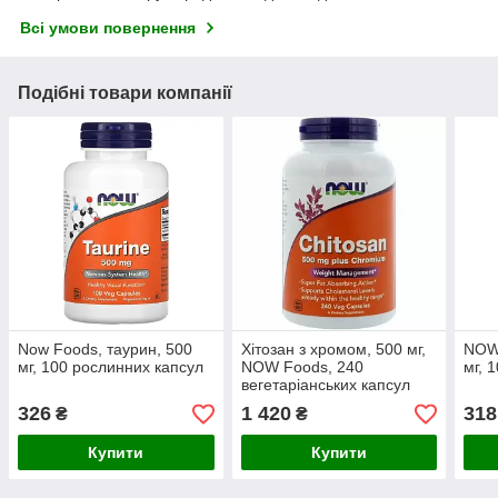
Всі умови повернення
Подібні товари компанії
Now Foods, таурин, 500
Хітозан з хромом, 500 мг,
NOW 
мг, 100 рослинних капсул
NOW Foods, 240
мг, 
вегетаріанських капсул
326
1 420
318
₴
₴
Купити
Купити