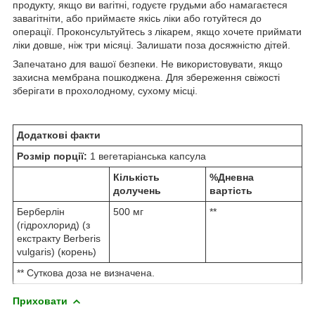
продукту, якщо ви вагітні, годуєте грудьми або намагаєтеся
завагітніти, або приймаєте якісь ліки або готуйтеся до
операції. Проконсультуйтесь з лікарем, якщо хочете приймати
ліки довше, ніж три місяці. Залишати поза досяжністю дітей.
Запечатано для вашої безпеки. Не використовувати, якщо
захисна мембрана пошкоджена. Для збереження свіжості
зберігати в прохолодному, сухому місці.
Додаткові факти
Розмір порції:
1 вегетаріанська капсула
Кількість
%Дневна
долучень
вартість
Берберлін
500 мг
**
(гідрохлорид) (з
екстракту Berberis
vulgaris) (корень)
** Суткова доза не визначена.
Приховати