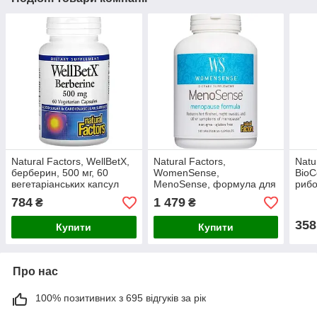
Natural Factors, WellBetX,
Natural Factors,
Natu
берберин, 500 мг, 60
WomenSense,
BioC
вегетаріанських капсул
MenoSense, формула для
рибо
підтримки організму під
мг, 
784
1 479
₴
₴
час менопаузи, 180
капс
вегетаріанських капсул
358
Купити
Купити
Про нас
100% позитивних з 695 відгуків за рік