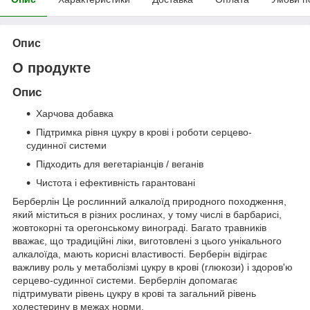
Опис
О продукте
Опис
Харчова добавка
Підтримка рівня цукру в крові і роботи серцево-
судинної системи
Підходить для вегетаріанців / веганів
Чистота і ефективність гарантовані
Берберлін Це рослинний алкалоїд природного походження,
який міститься в різних рослинах, у тому числі в барбарисі,
жовтокорні та орегонському винограді. Багато травників
вважає, що традиційні ліки, виготовлені з цього унікального
алкалоїда, мають корисні властивості. Берберін відіграє
важливу роль у метаболізмі цукру в крові (глюкози) і здоров'ю
серцево-судинної системи. Берберлін допомагає
підтримувати рівень цукру в крові та загальний рівень
холестерину в межах норми.