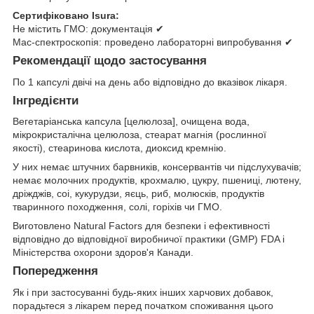
Сертифіковано Isura:
Не містить ГМО: документація ✔
Мас-спектроскопія: проведено лабораторні випробування ✔
Рекомендації щодо застосування
По 1 капсулі двічі на день або відповідно до вказівок лікаря.
Інгредієнти
Вегетаріанська капсула [целюлоза], очищена вода,
мікрокристалічна целюлоза, стеарат магнія (рослинної
якості), стеаринова кислота, диоксид кремнію.
У них немає штучних барвників, консервантів чи підслухувачів;
немає молочних продуктів, крохмалю, цукру, пшениці, лютену,
дріжджів, соі, кукурудзи, яєць, риб, молюсків, продуктів
тваринного походження, солі, горіхів чи ГМО.
Виготовлено Natural Factors для безпеки і ефективності
відповідно до відповідної виробничої практики (GMP) FDA і
Міністерства охорони здоров'я Канади.
Попередження
Як і при застосуванні будь-яких інших харчових добавок,
порадьтеся з лікарем перед початком споживання цього