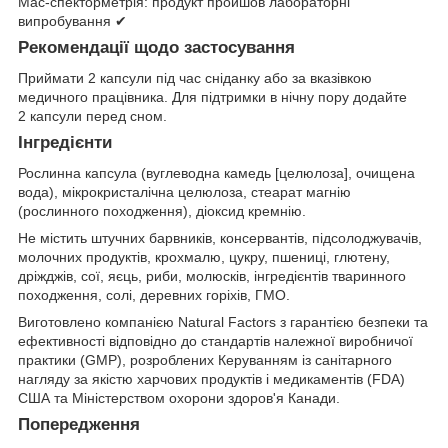
Мас-спекторметрія: продукт пройшов лабораторні
випробування ✔
Рекомендації щодо застосування
Приймати 2 капсули під час сніданку або за вказівкою
медичного працівника. Для підтримки в нічну пору додайте
2 капсули перед сном.
Інгредієнти
Рослинна капсула (вуглеводна камедь [целюлоза], очищена
вода), мікрокристалічна целюлоза, стеарат магнію
(рослинного походження), діоксид кремнію.
Не містить штучних барвників, консервантів, підсолоджувачів,
молочних продуктів, крохмалю, цукру, пшениці, глютену,
дріжджів, сої, яєць, риби, молюсків, інгредієнтів тваринного
походження, солі, деревних горіхів, ГМО.
Виготовлено компанією Natural Factors з гарантією безпеки та
ефективності відповідно до стандартів належної виробничої
практики (GMP), розроблених Керуванням із санітарного
нагляду за якістю харчових продуктів і медикаментів (FDA)
США та Міністерством охорони здоров'я Канади.
Попередження