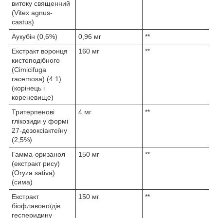
витоку священний
(Vitex agnus-
castus)
Аукубін (0,6%)
0,96 мг
**
Екстракт воронця
160 мг
**
кистеподібного
(Cimicifuga
racemosa) (4:1)
(корінець і
кореневище)
Тритерпенові
4 мг
**
глікозиди у формі
27-дезоксіактеїну
(2,5%)
Гамма-оризанол
150 мг
**
(екстракт рису)
(Oryza sativa)
(сима)
Екстракт
150 мг
**
біофлавоноїдів
гесперидину