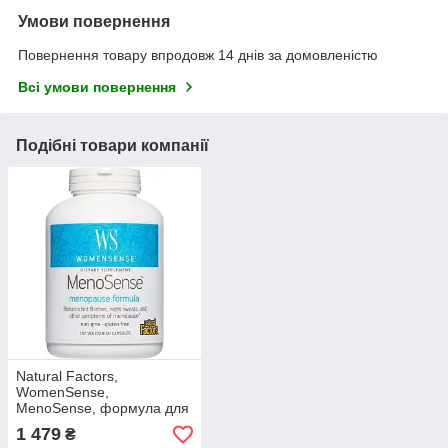
Умови повернення
Повернення товару впродовж 14 днів за домовленістю
Всі умови повернення
Подібні товари компанії
Natural Factors,
WomenSense,
MenoSense, формула для
підтримки організму під
1 479
₴
час менопаузи, 180