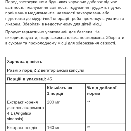
Перед застосуванням будь-яких харчових добавок під час
вагітності, планування вагітності, годування грудьми, під час
приймання медикаментів, наявності захворювань або
підготовки до хірургічної операції треба проконсультуватися з
лікарем. Зберігати в недоступному для дітей місці.
Продукт герметично упакований для безпеки. Не
використовувати, якщо захисна плівка пошкоджена. Зберігати
в сухому та прохолодному місці для збереження свіжості.
Харчова цінність
Розмір порції:
2 вегетаріанські капсули
Порцій в упаковці:
45
Кількість на
% від добової
1 порції
норми
Екстракт кореня
200 мг
**
дягелю лікарського
4:1 (Angelica
sinensis)
Екстракт плодів
160 мг
**