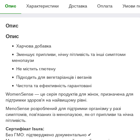
Опис
Характеристики
Доставка
Оплата
Умови п
Опис
Опис
Харчова добавка
Зменшує припливи, нічну пітливість та інші симптоми
менопаузи
Не містить глютену
Підходить для вегетаріанців і веганів
Чистота та ефективність гарантовані
WomenSense — це серія продуктів для жінок, призначена для
підтримки здоров'я на найвищому рівні.
MenoSense розроблений для підтримки організму у разі
симптомів, пов'язаних із менопаузою, як-от припливи та нічна
пітливість.
Сертифікат Isura:
Без ГМО: підтверджено документально ✔