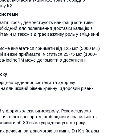
озподіляються в тканинах, тому необхідно
іну К2.
 системи
атці крові, демонструють найкращі когнітивні
необхідний для полегшення доставки кальцію в
ітамін D також відіграє важливу роль у зміцненні
 може вимагатися приймати від 125 мкг (5000 МЕ)
кі ви вже приймаєте, міститься 25-75 мкг (1000–
Sea-IodineTM може допомогти в досягненні
ску
 серцево-судинної системи та здорову
и надлишковий рівень креину. Здоровий рівень
у D3 у формі холекальциферолу. Рекомендуємо
вання цього препарату, щоб оцінити правильність
тановити 50-80 нг/мл упродовж усього року.
х речовин за допомогою вітамінів D і K з йодом