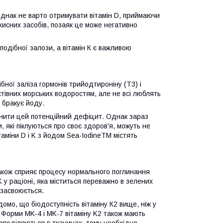
 Однак не варто отримувати вітамін D, приймаючи
хисних засобів, позаяк це може негативно
одібної залози, а вітамін К є важливою
ої заліза гормонів трийодтироніну (T3) і
їстівних морських водоростям, але не всі люблять
і бракує йоду.
внити цей потенційний дефіцит. Однак зараз
, які піклуються про своє здоров'я, можуть не
таміни D і K з йодом Sea-IodineTM містять
також сприяє процесу нормального поглинання
у раціоні, яка міститься переважно в зелених
 засвоюється.
домо, що біодоступність вітаміну К2 вище, ніж у
. Форми MK-4 і MK-7 вітаміну K2 також мають