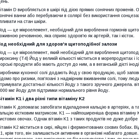
ень.
ітамін D виробляється в шкірі під дією прямих сонячних променів.
онячні ванни або перебуваючи в солярії без використання сонцеза
пливати на стан шкіри.
од — це мікроелемент, необхідний для вироблення гормонів щитоп
оживною речовиною, яка сприяє здоров'ю як артерій, так і кісток.
Йод необхідний для здоров'я щитоподібної залози
од — це мікроелемент, який необхідний для вироблення щитоподібн
ироксину (T4) Йод у великій кількості міститься в морепродуктах і 
орські продукти або мають доступ до ним, а в веганській дієті інод
иробники кухонної солі додають йод у свою продукцію, щоб запо
ідомо про ризики, пов'язані з надмірним вживанням солі, тому люди
тримувати достатньої кількості йоду з такого зручного джерела. ві
000 мкг йоду для підтримки нормального рівня йоду.
ітамін K1 і два різні типи вітаміну K2
ітамін K допомагає запобігати відкладення кальцію в артеріях, а 
альцію кістковим матриксом. K1 — найпоширеніша форма вітаміну K 
истових овочах. Однак вітамін K1 з таких продуктів не дуже добре
ітамін K2 міститься в сирі, яйцях і ферментованих соєвих бобах. Ві
1, крім того, він залишається активним в організмі набагато довше