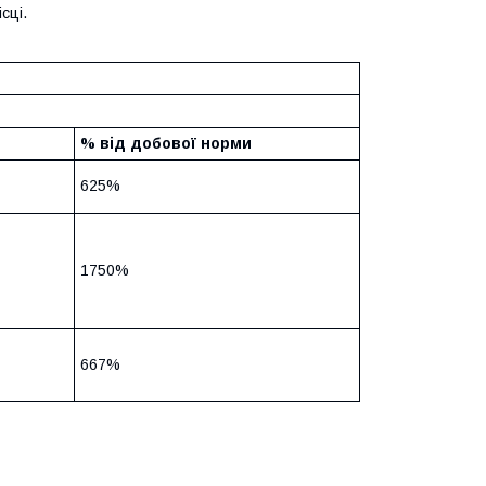
сці.
% від добової норми
625%
1750%
667%