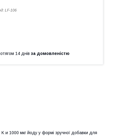
од:
LF-106
ротягом 14 днів
за домовленістю
у K и 1000 мкг йоду у формі зручної добавки для