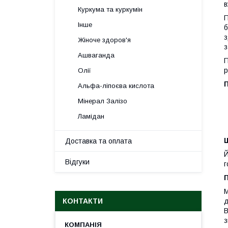
в
Куркума та куркумін
П
Інше
б
з
Жіноче здоров'я
з
Ашваганда
П
р
Олії
П
Альфа-ліпоєва кислота
Мінерал Залізо
Ламідан
Доставка та оплата
Й
Відгуки
г
П
М
КОНТАКТИ
д
В
з