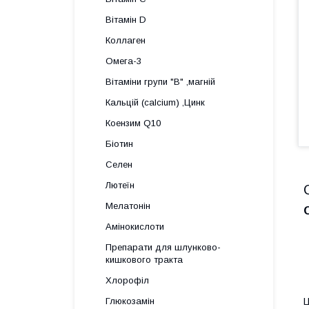
Вітамін D
Коллаген
Омега-3
Вітаміни групи "В" ,магній
Кальцій (calcium) ,Цинк
Коензим Q10
Біотин
Селен
Лютеїн
Мелатонін
Амінокислоти
Препарати для шлунково-
кишкового тракта
Хлорофіл
Глюкозамін
Ц