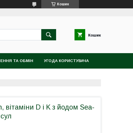
Кошик
Кошик
ЕННЯ ТА ОБМІН
УГОДА КОРИСТУВАЧА
n, вітаміни D і K з йодом Sea-
псул