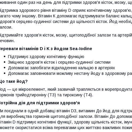
живання один раз на день для підтримки здоров'я кісток, мозку, щ
ідтримка здорового рівня вітаміну D сприяє когнітивному здоров'ю, 
агато чому іншому. Вітамін К допомагає підтримувати баланс кальці
доров'я серцево-судинної системи до щільності кісток. Йод необх
алози.
ідтримайте здоров'я кісток, мозку, щитоподібної залози та артер
ечовин.
ереваги вітамінів D і K з йодом Sea-Iodine
Підтримує здорову когнітивну функцію
Зміцнює здоров'я кісток і серцево-судинної системи
Допомагає запобігати відкладенню кальцію в артеріях
Допомагає заповнювати можливу нестачу йоду в здоровому ра
Що таке йод?
од — це мікроелемент, який зазвичай трапляється в морепродукта
ормонів трийодтироніну (T3) та тироксину (T4).
отрійна дія для підтримки здоров'я
и поєднали в одній добавці вітамін D3, витамин До йод для підтр
ля виробництва гормонів щитоподібної залози. Вітамін До допомаг
ітамін D підтримує когнітивні функції, здорову щільність кісток, ім
можете скористатися всіма перевагами цих життєво важливих пожи