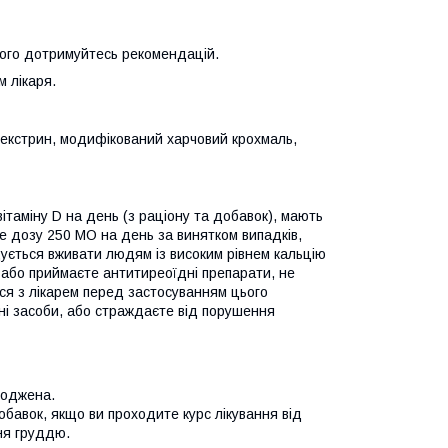
рого дотримуйтесь рекомендацій.
м лікаря.
декстрин, модифікований харчовий крохмаль,
ітаміну D на день (з раціону та добавок), мають
те дозу 250 МО на день за винятком випадків,
ується вживати людям із високим рівнем кальцію
 або приймаєте антитиреоїдні препарати, не
еся з лікарем перед застосуванням цього
і засоби, або страждаєте від порушення
коджена.
бавок, якщо ви проходите курс лікування від
ння груддю.