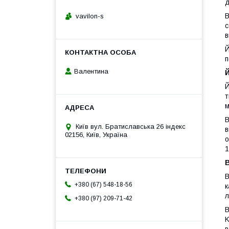
д
В
vavilon-s
с
в
Й
п
Валентина
Й
т
м
В
Київ вул. Братиславська 26 індекс
в
02156, Київ, Україна
о
1
В
В
+380 (67) 548-18-56
к
л
+380 (97) 209-71-42
В
K