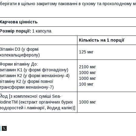
берігати в щільно закритому пакованні в сухому та прохолодному мі
Харчова цінність
Розмір порції:
1 капсула
Кількість на 1 порції
Вітамін D3 (у формі
125 мкг
холекальциферолу)
Форми вітаміну До:
2100 мкг
витамин K1 (у формі фітонадіону)
1000 мкг
витамин К2 (у формі менахінону-4)
1000 мкг
вітаміну К2 (у формі повної
100 мкг
трансформи менахінону-7)
Йод [з комплексної суміші Sea-
IodineTM (екстракт органічних бурих
1000 мкг
водоростей і ламінарії, йодид калію)]