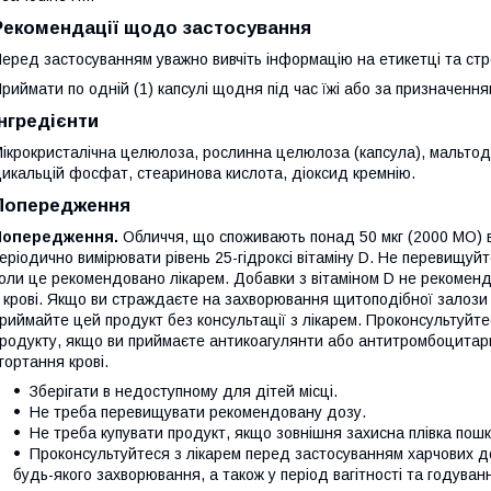
Рекомендації щодо застосування
еред застосуванням уважно вивчіть інформацію на етикетці та ст
риймати по одній (1) капсулі щодня під час їжі або за призначення
Інгредієнти
ікрокристалічна целюлоза, рослинна целюлоза (капсула), мальто
икальцій фосфат, стеаринова кислота, діоксид кремнію.
Попередження
Попередження.
Обличчя, що споживають понад 50 мкг (2000 МО) в
еріодично вимірювати рівень 25-гідроксі вітаміну D. Не перевищуй
оли це рекомендовано лікарем. Добавки з вітаміном D не рекоменд
 крові. Якщо ви страждаєте на захворювання щитоподібної залози
риймайте цей продукт без консультації з лікарем. Проконсультуйт
родукту, якщо ви приймаєте антикоагулянти або антитромбоцитарн
гортання крові.
Зберігати в недоступному для дітей місці.
Не треба перевищувати рекомендовану дозу.
Не треба купувати продукт, якщо зовнішня захисна плівка пош
Проконсультуйтеся з лікарем перед застосуванням харчових до
будь-якого захворювання, а також у період вагітності та годува