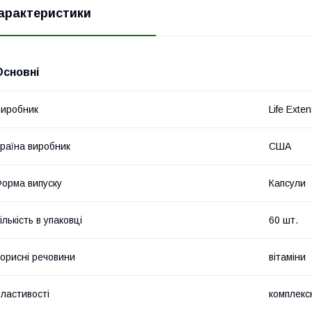
арактеристики
Основні
иробник
Life Exte
раїна виробник
США
орма випуску
Капсули
ількість в упаковці
60 шт.
орисні речовини
вітаміни
ластивості
комплекс