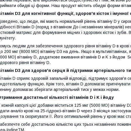
ажливі переваги, але вирізняються біодоступністю і тим, як вони р
риймати обидві ці форми. Наш продукт містить обидві форми вітам
ітамін D3 для когнітивної функції, здоров'я кісток і імунної
оведено, що люди, які мають нормальний рівень вітаміну D у сиров
дібності Вітамін D (поряд з вітаміном До і незамінних мінералів) 
істковий матрикс для формування міцних і здорових кісток і зубів. В
мунітету.
омусь людям для забезпечення здорового рівня вітаміну D в крові
о 200 мкг (8000 МО) вітаміну D3 на день. Якщо в мультивітамінах, я
000 МО) вітаміну D, додаткове вживання вітамінів D и K з йодом 
дорового рівня вітаміну D.
ітамін D3 для здоров'я серця й підтримки артеріального ти
ітамін D сприяє здоровій запальній відповіді, підтримує здоров'я
ндотеліальну функцію. Крім того, вітамін D допомагає пригнічуват
енину допомагає зберігати артеріальний тиск у межах норми.
тримання достатньої кількості вітамінів D і K і йоду
 кожній капсулі цієї добавки міститься 125 мкг (5000 МО) вітамін
дати аналіз крові на 25-гідроксі-вітамін D через 3 місяця застосу
озування та скоригувати її. Його оптимальний рівень у крові має с
абезпечте себе достатньою кількістю цих трьох незамінних поживни
ea-IodineTM.