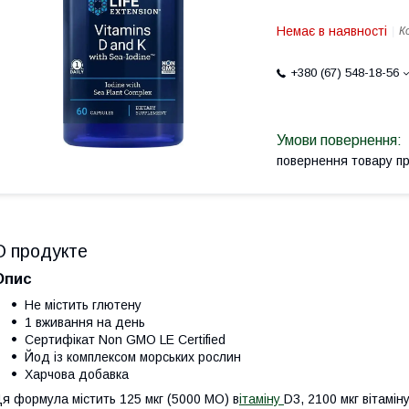
Немає в наявності
К
+380 (67) 548-18-56
повернення товару п
О продукте
Опис
Не містить глютену
1 вживання на день
Сертифікат Non GMO LE Certified
Йод із комплексом морських рослин
Харчова добавка
я формула містить 125 мкг (5000 МО) в
ітаміну
D3, 2100 мкг вітамін