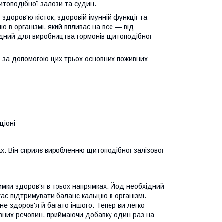
итоподібної залози та судин.
здоров'ю кісток, здоровій імунній функції та
ю в організмі, який впливає на все — від
ідний для виробництва гормонів щитоподібної
ій за допомогою цих трьох основних поживних
ціоні
х. Він сприяє виробленню щитоподібної залізової
имки здоров'я в трьох напрямках. Йод необхідний
ає підтримувати баланс кальцію в організмі.
унне здоров'я й багато іншого. Тепер ви легко
вних речовин, приймаючи добавку один раз на