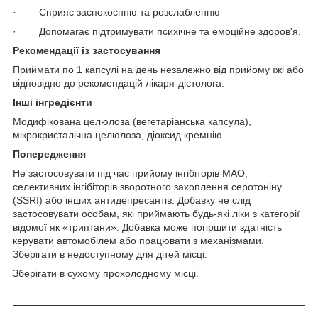
· Сприяє заспокоєнню та розслабленню
· Допомагає підтримувати психічне та емоційне здоров'я.
Рекомендації із застосування
Приймати по 1 капсулі на день незалежно від прийому їжі або
відповідно до рекомендацій лікаря-дієтолога.
Інші інгредієнти
Модифікована целюлоза (вегетаріанська капсула),
мікрокристалічна целюлоза, діоксид кремнію.
Попередження
Не застосовувати під час прийому інгібіторів МАО,
селективних інгібіторів зворотного захоплення серотоніну
(SSRI) або інших антидепресантів. Добавку не слід
застосовувати особам, які приймають будь-які ліки з категорії
відомої як «триптани». Добавка може погіршити здатність
керувати автомобілем або працювати з механізмами.
Зберігати в недоступному для дітей місці.
Зберігати в сухому прохолодному місці.