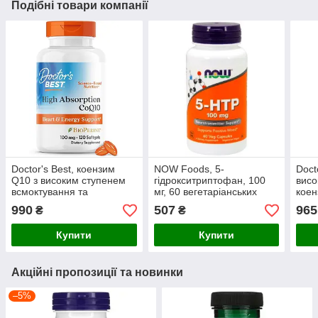
Подібні товари компанії
Doctor's Best, коензим
NOW Foods, 5-
Doct
Q10 з високим ступенем
гідрокситриптофан, 100
висо
всмоктування та
мг, 60 вегетаріанських
коен
BioPerine, 100 мг, 120
капсул
біоп
990
507
965
₴
₴
капсул
росл
Купити
Купити
Акційні пропозиції та новинки
–5%