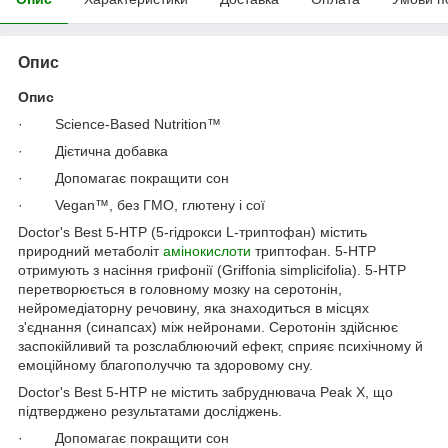
Опис
Опис
· Science-Based Nutrition™
· Дієтична добавка
· Допомагає покращити сон
· Vegan™, без ГМО, глютену і сої
Doctor's Best 5-HTP (5-гідрокси L-триптофан) містить
природний метаболіт
амінокислоти
триптофан. 5-HTP
отримують з насіння грифонії (Griffonia simplicifolia). 5-HTP
перетворюється в головному мозку на серотонін,
нейромедіаторну речовину, яка знаходиться в місцях
з'єднання (синапсах) між нейронами. Серотонін здійснює
заспокійливий та розслаблюючий ефект, сприяє психічному й
емоційному благополуччю та здоровому сну.
Doctor's Best 5-HTP не містить забруднювача Peak X, що
підтверджено результатами досліджень.
· Допомагає покращити сон