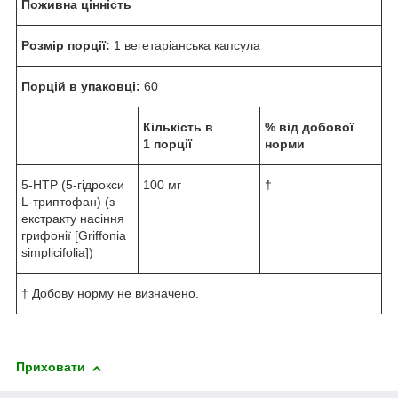
Поживна цінність
Розмір порції:
1 вегетаріанська капсула
Порцій в упаковці:
60
Кількість в
% від добової
1 порції
норми
5-HTP (5-гідрокси
100 мг
†
L-триптофан) (з
екстракту насіння
грифонії [Griffonia
simplicifolia])
† Добову норму не визначено.
Приховати