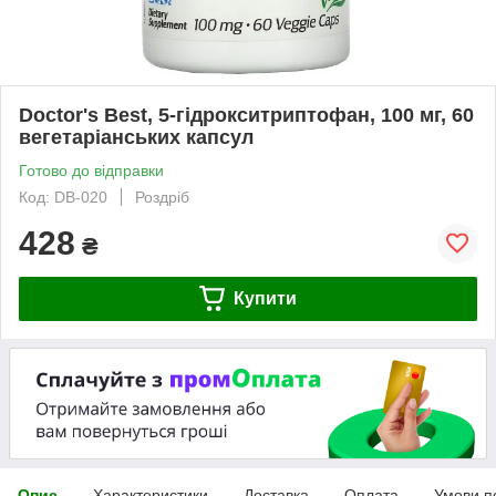
Doctor's Best, 5-гідрокситриптофан, 100 мг, 60
вегетаріанських капсул
Готово до відправки
Код: DB-020
Роздріб
428
₴
Купити
Опис
Характеристики
Доставка
Оплата
Умови п