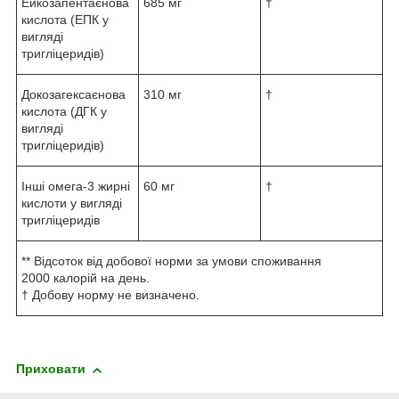
Ейкозапентаєнова
685 мг
†
кислота (ЕПК у
вигляді
тригліцеридів)
Докозагексаєнова
310 мг
†
кислота (ДГК у
вигляді
тригліцеридів)
Інші омега-3 жирні
60 мг
†
кислоти у вигляді
тригліцеридів
** Відсоток від добової норми за умови споживання
2000 калорій на день.
† Добову норму не визначено.
Приховати