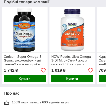
Подібні товари компанії
Carlson, Super Omega-3
NOW Foods, Ultra Omega
Курк
Gems, високоефективні
3-DTM, риб'ячий жир з
Омег
омега-3 кислоти з риби
омега-3, 90 капсул із
мг/4
дикого улову, 1200 мг, 180
риб'ячого желатину
1 742
1 019
709
₴
₴
капсул (600
Купити
Купити
Про нас
100% позитивних з 690 відгуків за рік