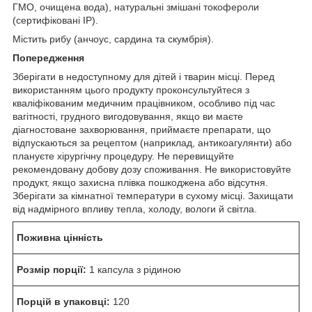
ГМО, очищена вода), натуральні змішані токофероли
(сертифіковані IP).
Містить рибу (анчоус, сардина та скумбрія).
Попередження
Зберігати в недоступному для дітей і тварин місці. Перед
використанням цього продукту проконсультуйтеся з
кваліфікованим медичним працівником, особливо під час
вагітності, грудного вигодовування, якщо ви маєте
діагностоване захворювання, приймаєте препарати, що
відпускаються за рецептом (наприклад, антикоагулянти) або
плануєте хірургічну процедуру. Не перевищуйте
рекомендовану добову дозу споживання. Не використовуйте
продукт, якщо захисна плівка пошкоджена або відсутня.
Зберігати за кімнатної температури в сухому місці. Захищати
від надмірного впливу тепла, холоду, вологи й світла.
Поживна цінність
Розмір порції:
1 капсула з рідиною
Порцій в упаковці:
120