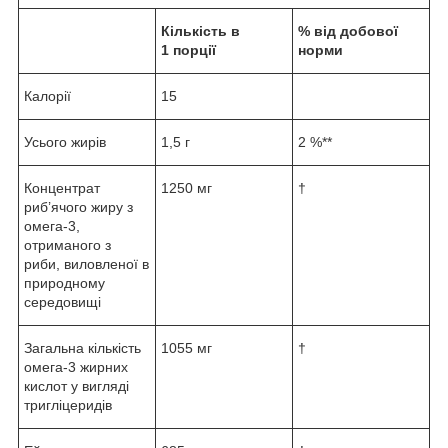
Кількість в
% від добової
1 порції
норми
Калорії
15
Усього жирів
1,5 г
2 %**
Концентрат
1250 мг
†
риб’ячого жиру з
омега-3,
отриманого з
риби, виловленої ​​в
природному
середовищі
Загальна кількість
1055 мг
†
омега-3 жирних
кислот у вигляді
тригліцеридів