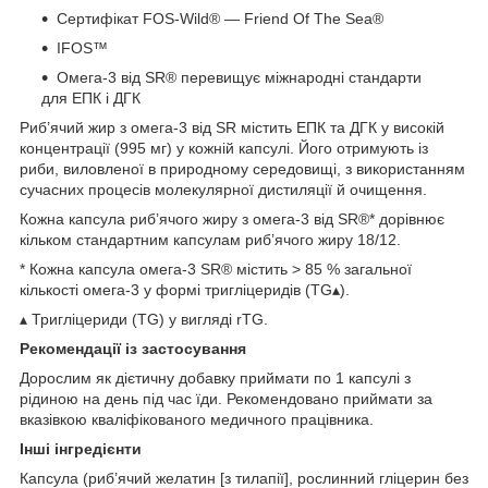
Сертифікат FOS-Wild® — Friend Of The Sea®
IFOS™
Омега-3 від SR® перевищує міжнародні стандарти
для ЕПК і ДГК
Риб’ячий жир з омега-3 від SR містить ЕПК та ДГК у високій
концентрації (995 мг) у кожній капсулі. Його отримують із
риби, виловленої ​​в природному середовищі, з використанням
сучасних процесів молекулярної дистиляції й очищення.
Кожна капсула риб’ячого жиру з омега-3 від SR®* дорівнює
кільком стандартним капсулам риб’ячого жиру 18/12.
* Кожна капсула омега-3 SR® містить > 85 % загальної
кількості омега-3 у формі тригліцеридів (TG▴).
▴ Тригліцериди (TG) у вигляді rTG.
Рекомендації із застосування
Дорослим як дієтичну добавку приймати по 1 капсулі з
рідиною на день під час їди. Рекомендовано приймати за
вказівкою кваліфікованого медичного працівника.
Інші інгредієнти
Капсула (риб’ячий желатин [з тилапії], рослинний гліцерин без