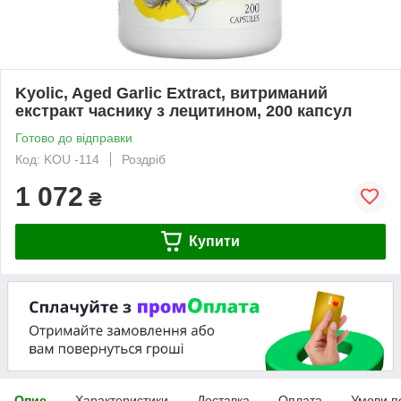
Kyolic, Aged Garlic Extract, витриманий
екстракт часнику з лецитином, 200 капсул
Готово до відправки
Код: KOU -114
Роздріб
1 072
₴
Купити
Опис
Характеристики
Доставка
Оплата
Умови п