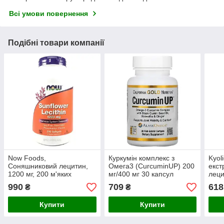
Всі умови повернення
Подібні товари компанії
Now Foods,
Куркумін комплекс з
Kyoli
Соняшниковий лецитин,
Омега3 (CurcuminUP) 200
екст
1200 мг, 200 м'яких
мг/400 мг 30 капсул
леци
желатинових капсул
зниж
990
709
618
₴
₴
холе
Купити
Купити