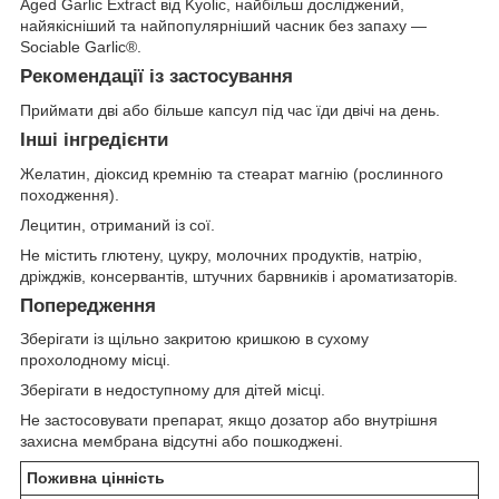
Aged Garlic Extract від Kyolic, найбільш досліджений,
найякісніший та найпопулярніший часник без запаху —
Sociable Garlic®.
Рекомендації із застосування
Приймати дві або більше капсул під час їди двічі на день.
Інші інгредієнти
Желатин, діоксид кремнію та стеарат магнію (рослинного
походження).
Лецитин, отриманий із сої.
Не містить глютену, цукру, молочних продуктів, натрію,
дріжджів, консервантів, штучних барвників і ароматизаторів.
Попередження
Зберігати із щільно закритою кришкою в сухому
прохолодному місці.
Зберігати в недоступному для дітей місці.
Не застосовувати препарат, якщо дозатор або внутрішня
захисна мембрана відсутні або пошкоджені.
Поживна цінність