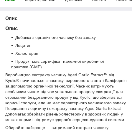
Опис
Опис
Добавка з органічного часнику без запаху
Лецитин
Холестерин
Продукт має сертифікат належної виробничої
практики (GMP)
Виробництво екстракту часнику Aged Garlic Extract™ від
Kyolic® починається з часнику, вирощеного в штаті Каліфорнія
за допомогою органічної технології. Часник витримують
особливим чином під час унікального процесу екстракції для
отримання бездоганного продукту від Kyolic, що зберігає всі
корисні сполуки, але не має характерного часникового запаху.
Поєднання лецитину і екстракту часнику Aged Garlic Extract
допомагає зберігати рівень холестерину в здорових людей у
межах норми і підтримує здоров’я серцево-судинної системи.
Обирайте найкраще — витриманий екстракт часнику